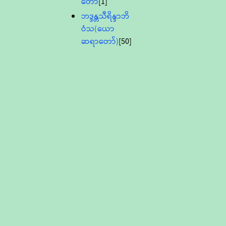
တော်
[1]
ဘဒ္ဒန္တသီရိန္ဒာဘိ
ဝံသ(ယော
ဆရာတော်)
[50]