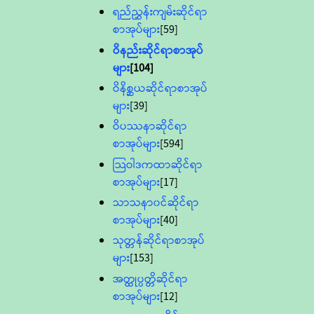
ရည်ညွှန်းကျမ်းဆိုင်ရာ
စာအုပ်များ
[59]
ဝိနည်းဆိုင်ရာစာအုပ်
များ
[104]
ဝိနိစ္ဆယဆိုင်ရာစာအုပ်
များ
[39]
ဝိပဿနာဆိုင်ရာ
စာအုပ်များ
[594]
သြဝါဒကထာဆိုင်ရာ
စာအုပ်များ
[17]
သာသနာ၀င်ဆိုင်ရာ
စာအုပ်များ
[40]
သုတ္တန်ဆိုင်ရာစာအုပ်
များ
[153]
အတ္ထုပ္ပတ္တိဆိုင်ရာ
စာအုပ်များ
[12]