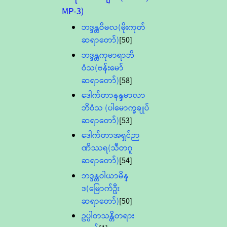
MP-3)
ဘဒ္ဒန္တဝိမလ(မိုးကုတ်
ဆရာတော်)
[50]
ဘဒ္ဒန္တကုမာရာဘိ
ဝံသ(ဗန်းမော်
ဆရာတော်)
[58]
ဒေါက်တာနန္ဒမာလာ
ဘိဝံသ (ပါမောက္ခချုပ်
ဆရာတော်)
[53]
ဒေါက်တာအရှင်ဉာ
ဏိဿရ(သီတဂူ
ဆရာတော်)
[54]
ဘဒ္ဒန္တဝါယာမိန္
ဒ(မြောက်ဦး
ဆရာတော်)
[50]
ဥပ္ပါတသန္တိတရား