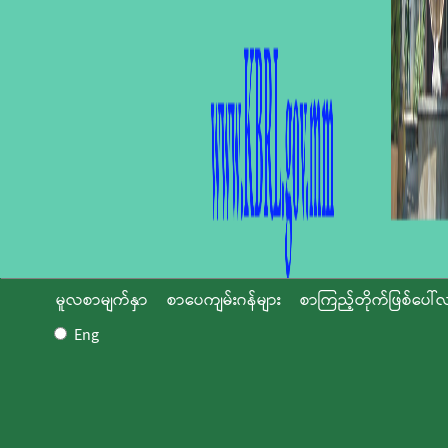
မူလစာမျက်နှာ
စာပေကျမ်းဂန်များ
စာကြည့်တိုက်ဖြစ်ပေါ်လ
Eng