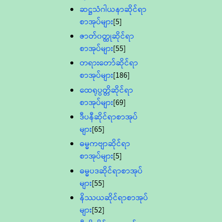
ဆဋ္ဌသံဂါယနာဆိုင်ရာ
စာအုပ်များ
[5]
ဇာတ်၀တ္ထုဆိုင်ရာ
စာအုပ်များ
[55]
တရားတော်ဆိုင်ရာ
စာအုပ်များ
[186]
ထေရုပ္ပတ္တိဆိုင်ရာ
စာအုပ်များ
[69]
ဒီပနီဆိုင်ရာစာအုပ်
များ
[65]
ဓမ္မကဗျာဆိုင်ရာ
စာအုပ်များ
[5]
ဓမ္မပဒဆိုင်ရာစာအုပ်
များ
[55]
နိဿယဆိုင်ရာစာအုပ်
များ
[52]