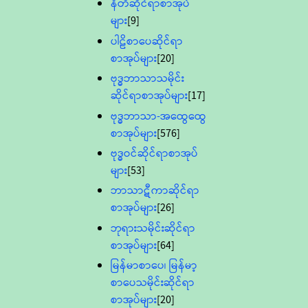
နီတိဆိုင်ရာစာအုပ်
များ
[9]
ပါဠိစာပေဆိုင်ရာ
စာအုပ်များ
[20]
ဗုဒ္ဓဘာသာသမိုင်း
ဆိုင်ရာစာအုပ်များ
[17]
ဗုဒ္ဓဘာသာ-အထွေထွေ
စာအုပ်များ
[576]
ဗုဒ္ဓဝင်ဆိုင်ရာစာအုပ်
များ
[53]
ဘာသာဋီကာဆိုင်ရာ
စာအုပ်များ
[26]
ဘုရားသမိုင်းဆိုင်ရာ
စာအုပ်များ
[64]
မြန်မာစာပေ၊ မြန်မာ့
စာပေသမိုင်းဆိုင်ရာ
စာအုပ်များ
[20]