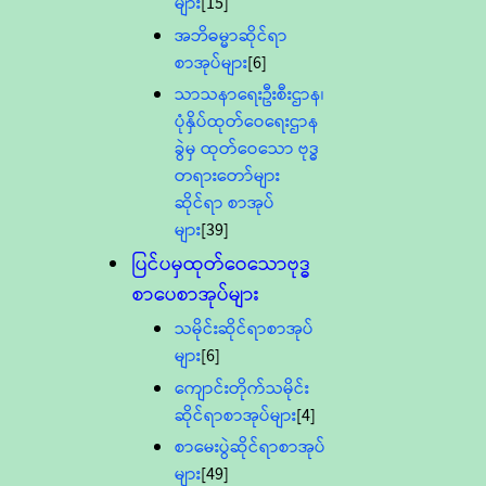
များ
[15]
အဘိဓမ္မာဆိုင်ရာ
စာအုပ်များ
[6]
သာသနာရေးဦးစီးဌာန၊
ပုံနှိပ်ထုတ်ဝေရေးဌာန
ခွဲမှ ထုတ်ဝေသော ဗုဒ္ဓ
တရားတော်များ
ဆိုင်ရာ စာအုပ်
များ
[39]
ပြင်ပမှထုတ်ဝေသောဗုဒ္ဓ
စာပေစာအုပ်များ
သမိုင်းဆိုင်ရာစာအုပ်
များ
[6]
ကျောင်းတိုက်သမိုင်း
ဆိုင်ရာစာအုပ်များ
[4]
စာမေးပွဲဆိုင်ရာစာအုပ်
များ
[49]