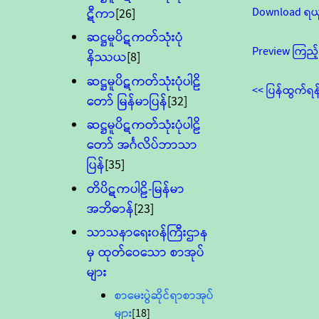
Download ရယ
ဋီကာ
[26]
ဆဋ္ဌမူပိဋကတ်သုံးပုံ
Preview ကြည့်
နိဿယ
[8]
ဆဋ္ဌမူပိဋကတ်သုံးပုံပါဠိ
<< ပြန်ထွက်ရန
တော် မြန်မာပြန်
[32]
ဆဋ္ဌမူပိဋကတ်သုံးပုံပါဠိ
တော် အင်္ဂလိပ်ဘာသာ
ပြန်
[35]
တိပိဋကပါဠိ-မြန်မာ
အဘိဓာန်
[23]
သာသနာရေး၀န်ကြီးဌာန
မှ ထုတ်ဝေသော စာအုပ်
များ
စာမေးပွဲဆိုင်ရာစာအုပ်
များ
[18]