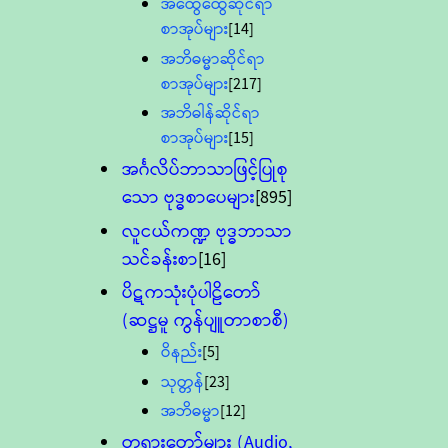
အထွေထွေဆိုင်ရာ
စာအုပ်များ
[14]
အဘိဓမ္မာဆိုင်ရာ
စာအုပ်များ
[217]
အဘိဓါန်ဆိုင်ရာ
စာအုပ်များ
[15]
အင်္ဂလိပ်ဘာသာဖြင့်ပြုစု
သော ဗုဒ္ဓစာပေများ
[895]
လူငယ်ကဏ္ဍ ဗုဒ္ဓဘာသာ
သင်ခန်းစာ
[16]
ပိဋကသုံးပုံပါဠိတော်
(ဆဋ္ဌမူ ကွန်ပျူတာစာစီ)
ဝိနည်း
[5]
သုတ္တန်
[23]
အဘိဓမ္မာ
[12]
တရားတော်များ (Audio,