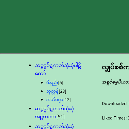
ဆဋ္ဌမူပိဋကတ်သုံးပုံပါဠိ
လျှပ်စစ်ကင
တော်
အရှင်ဓမ္မပိယ
ဝိနည်း
[5]
သုတ္တန်
[23]
အဘိဓမ္မာ
[12]
Downloaded 
ဆဋ္ဌမူပိဋကတ်သုံးပုံ
အဋ္ဌကထာ
[51]
Liked Times:
ဆဋ္ဌမူပိဋကတ်သုံးပုံ