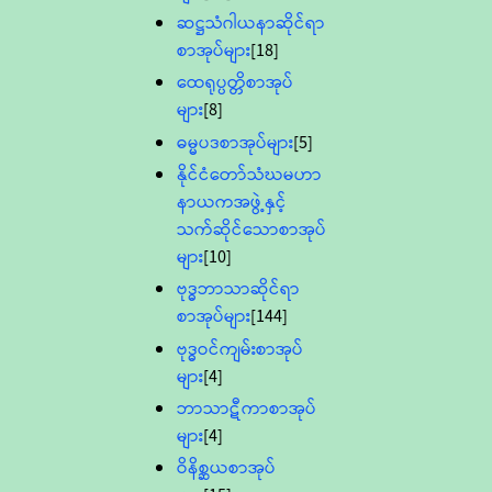
ဆဋ္ဌသံဂါယနာဆိုင်ရာ
စာအုပ်များ
[18]
ထေရုပ္ပတ္တိစာအုပ်
များ
[8]
ဓမ္မပဒစာအုပ်များ
[5]
နိုင်ငံတော်သံဃမဟာ
နာယကအဖွဲ့နှင့်
သက်ဆိုင်သောစာအုပ်
များ
[10]
ဗုဒ္ဓဘာသာဆိုင်ရာ
စာအုပ်များ
[144]
ဗုဒ္ဓဝင်ကျမ်းစာအုပ်
များ
[4]
ဘာသာဋီကာစာအုပ်
များ
[4]
ဝိနိစ္ဆယစာအုပ်