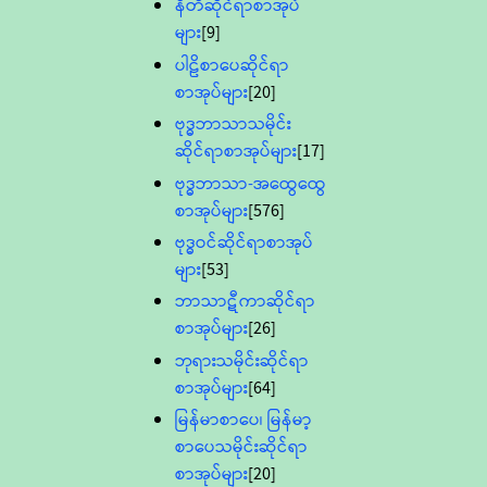
နီတိဆိုင်ရာစာအုပ်
များ
[9]
ပါဠိစာပေဆိုင်ရာ
စာအုပ်များ
[20]
ဗုဒ္ဓဘာသာသမိုင်း
ဆိုင်ရာစာအုပ်များ
[17]
ဗုဒ္ဓဘာသာ-အထွေထွေ
စာအုပ်များ
[576]
ဗုဒ္ဓဝင်ဆိုင်ရာစာအုပ်
များ
[53]
ဘာသာဋီကာဆိုင်ရာ
စာအုပ်များ
[26]
ဘုရားသမိုင်းဆိုင်ရာ
စာအုပ်များ
[64]
မြန်မာစာပေ၊ မြန်မာ့
စာပေသမိုင်းဆိုင်ရာ
စာအုပ်များ
[20]