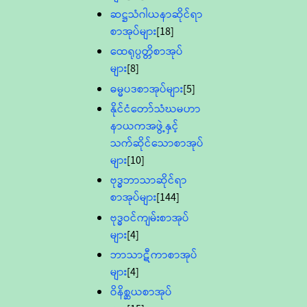
ဆဋ္ဌသံဂါယနာဆိုင်ရာ
စာအုပ်များ
[18]
ထေရုပ္ပတ္တိစာအုပ်
များ
[8]
ဓမ္မပဒစာအုပ်များ
[5]
နိုင်ငံတော်သံဃမဟာ
နာယကအဖွဲ့နှင့်
သက်ဆိုင်သောစာအုပ်
များ
[10]
ဗုဒ္ဓဘာသာဆိုင်ရာ
စာအုပ်များ
[144]
ဗုဒ္ဓဝင်ကျမ်းစာအုပ်
များ
[4]
ဘာသာဋီကာစာအုပ်
များ
[4]
ဝိနိစ္ဆယစာအုပ်