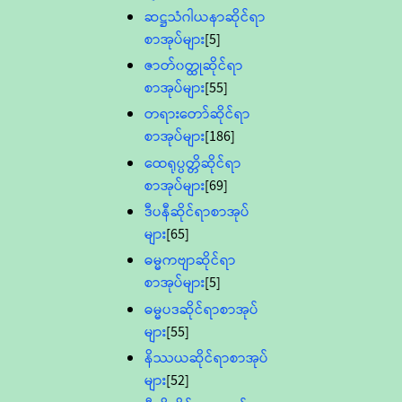
ဆဋ္ဌသံဂါယနာဆိုင်ရာ
စာအုပ်များ
[5]
ဇာတ်၀တ္ထုဆိုင်ရာ
စာအုပ်များ
[55]
တရားတော်ဆိုင်ရာ
စာအုပ်များ
[186]
ထေရုပ္ပတ္တိဆိုင်ရာ
စာအုပ်များ
[69]
ဒီပနီဆိုင်ရာစာအုပ်
များ
[65]
ဓမ္မကဗျာဆိုင်ရာ
စာအုပ်များ
[5]
ဓမ္မပဒဆိုင်ရာစာအုပ်
များ
[55]
နိဿယဆိုင်ရာစာအုပ်
များ
[52]