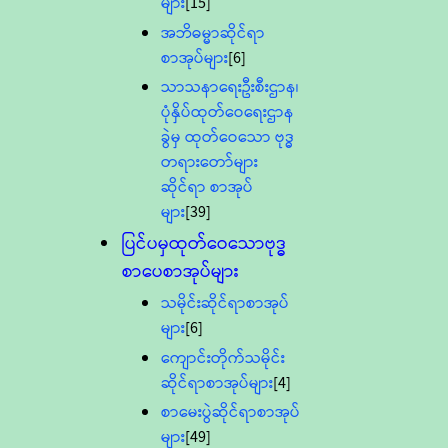
များ
[15]
အဘိဓမ္မာဆိုင်ရာ
စာအုပ်များ
[6]
သာသနာရေးဦးစီးဌာန၊
ပုံနှိပ်ထုတ်ဝေရေးဌာန
ခွဲမှ ထုတ်ဝေသော ဗုဒ္ဓ
တရားတော်များ
ဆိုင်ရာ စာအုပ်
များ
[39]
ပြင်ပမှထုတ်ဝေသောဗုဒ္ဓ
စာပေစာအုပ်များ
သမိုင်းဆိုင်ရာစာအုပ်
များ
[6]
ကျောင်းတိုက်သမိုင်း
ဆိုင်ရာစာအုပ်များ
[4]
စာမေးပွဲဆိုင်ရာစာအုပ်
များ
[49]