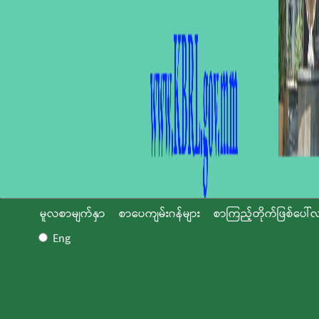
မူလစာမျက်နှာ
စာပေကျမ်းဂန်များ
စာကြည့်တိုက်ဖြစ်ပေါ်လ
Eng