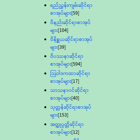
ရည်ညွှန်းကျမ်းဆိုင်ရာ
စာအုပ်များ
[59]
ဝိနည်းဆိုင်ရာစာအုပ်
များ
[104]
ဝိနိစ္ဆယဆိုင်ရာစာအုပ်
များ
[39]
ဝိပဿနာဆိုင်ရာ
စာအုပ်များ
[594]
သြဝါဒကထာဆိုင်ရာ
စာအုပ်များ
[17]
သာသနာ၀င်ဆိုင်ရာ
စာအုပ်များ
[40]
သုတ္တန်ဆိုင်ရာစာအုပ်
များ
[153]
အတ္ထုပ္ပတ္တိဆိုင်ရာ
စာအုပ်များ
[12]