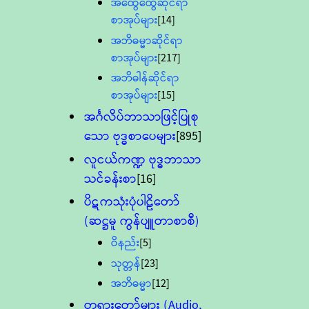
အထွေထွေဆိုင်ရာ
စာအုပ်များ
[14]
အဘိဓမ္မာဆိုင်ရာ
စာအုပ်များ
[217]
အဘိဓါန်ဆိုင်ရာ
စာအုပ်များ
[15]
အင်္ဂလိပ်ဘာသာဖြင့်ပြုစု
သော ဗုဒ္ဓစာပေများ
[895]
လူငယ်ကဏ္ဍ ဗုဒ္ဓဘာသာ
သင်ခန်းစာ
[16]
ပိဋကသုံးပုံပါဠိတော်
(ဆဋ္ဌမူ ကွန်ပျူတာစာစီ)
ဝိနည်း
[5]
သုတ္တန်
[23]
အဘိဓမ္မာ
[12]
တရားတော်များ (Audio,