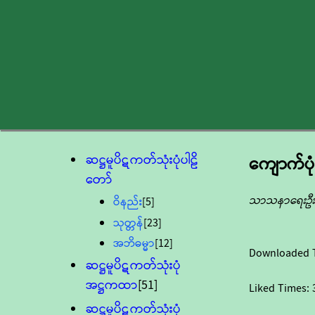
ဆဋ္ဌမူပိဋကတ်သုံးပုံပါဠိ
ကျောက်ပု
တော်
သာသနာရေးဦးစ
ဝိနည်း
[5]
သုတ္တန်
[23]
အဘိဓမ္မာ
[12]
Downloaded 
ဆဋ္ဌမူပိဋကတ်သုံးပုံ
အဋ္ဌကထာ
[51]
Liked Times:
ဆဋ္ဌမူပိဋကတ်သုံးပုံ