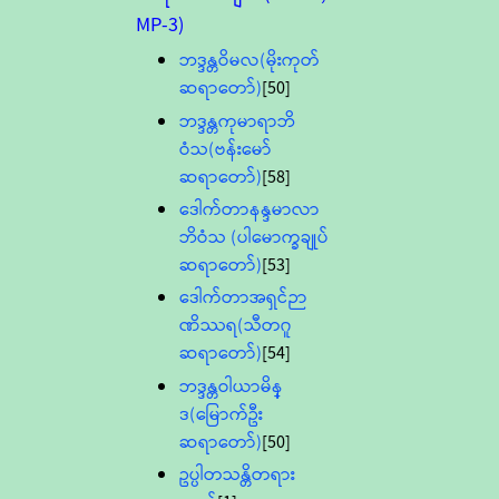
MP-3)
ဘဒ္ဒန္တဝိမလ(မိုးကုတ်
ဆရာတော်)
[50]
ဘဒ္ဒန္တကုမာရာဘိ
ဝံသ(ဗန်းမော်
ဆရာတော်)
[58]
ဒေါက်တာနန္ဒမာလာ
ဘိဝံသ (ပါမောက္ခချုပ်
ဆရာတော်)
[53]
ဒေါက်တာအရှင်ဉာ
ဏိဿရ(သီတဂူ
ဆရာတော်)
[54]
ဘဒ္ဒန္တဝါယာမိန္
ဒ(မြောက်ဦး
ဆရာတော်)
[50]
ဥပ္ပါတသန္တိတရား