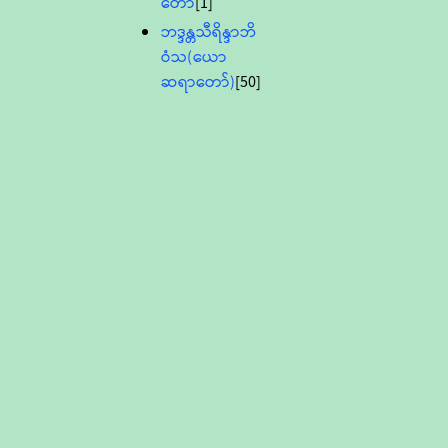
တော်
[1]
ဘဒ္ဒန္တသီရိန္ဒာဘိ
ဝံသ(ယော
ဆရာတော်)
[50]