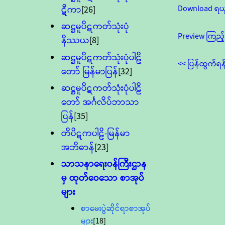
Download ရယ
ဋီကာ
[26]
ဆဋ္ဌမူပိဋကတ်သုံးပုံ
Preview ကြည့်
နိဿယ
[8]
ဆဋ္ဌမူပိဋကတ်သုံးပုံပါဠိ
<< ပြန်ထွက်ရန
တော် မြန်မာပြန်
[32]
ဆဋ္ဌမူပိဋကတ်သုံးပုံပါဠိ
တော် အင်္ဂလိပ်ဘာသာ
ပြန်
[35]
တိပိဋကပါဠိ-မြန်မာ
အဘိဓာန်
[23]
သာသနာရေး၀န်ကြီးဌာန
မှ ထုတ်ဝေသော စာအုပ်
များ
စာမေးပွဲဆိုင်ရာစာအုပ်
များ
[18]