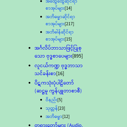
အထွေထွေဆိုင်ရာ
စာအုပ်များ
[14]
အဘိဓမ္မာဆိုင်ရာ
စာအုပ်များ
[217]
အဘိဓါန်ဆိုင်ရာ
စာအုပ်များ
[15]
အင်္ဂလိပ်ဘာသာဖြင့်ပြုစု
သော ဗုဒ္ဓစာပေများ
[895]
လူငယ်ကဏ္ဍ ဗုဒ္ဓဘာသာ
သင်ခန်းစာ
[16]
ပိဋကသုံးပုံပါဠိတော်
(ဆဋ္ဌမူ ကွန်ပျူတာစာစီ)
ဝိနည်း
[5]
သုတ္တန်
[23]
အဘိဓမ္မာ
[12]
တရားတော်များ (Audio,