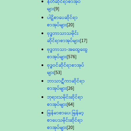
နီတိဆိုင်ရာစာအုပ်
များ
[9]
ပါဠိစာပေဆိုင်ရာ
စာအုပ်များ
[20]
ဗုဒ္ဓဘာသာသမိုင်း
ဆိုင်ရာစာအုပ်များ
[17]
ဗုဒ္ဓဘာသာ-အထွေထွေ
စာအုပ်များ
[576]
ဗုဒ္ဓဝင်ဆိုင်ရာစာအုပ်
များ
[53]
ဘာသာဋီကာဆိုင်ရာ
စာအုပ်များ
[26]
ဘုရားသမိုင်းဆိုင်ရာ
စာအုပ်များ
[64]
မြန်မာစာပေ၊ မြန်မာ့
စာပေသမိုင်းဆိုင်ရာ
စာအုပ်များ
[20]