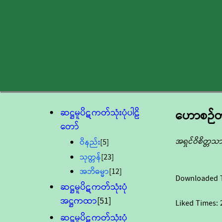
ဆဋ္ဌမူပိဋကတ်သုံးပုံပါဠိ
ဟောစဉ်တ
တော်
အရှင်ဝိစိတ္တ
ဝိနည်း
[5]
သုတ္တန်
[23]
အဘိဓမ္မာ
[12]
Downloaded 
ဆဋ္ဌမူပိဋကတ်သုံးပုံ
အဋ္ဌကထာ
[51]
Liked Times:
ဆဋ္ဌမူပိဋကတ်သုံးပုံ