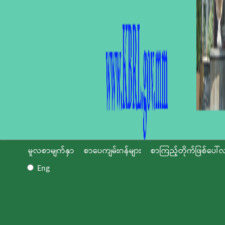
မူလစာမျက်နှာ
စာပေကျမ်းဂန်များ
စာကြည့်တိုက်ဖြစ်ပေါ်လ
Eng