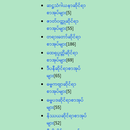
ဆဋ္ဌသံဂါယနာဆိုင်ရာ
စာအုပ်များ
[5]
ဇာတ်၀တ္ထုဆိုင်ရာ
စာအုပ်များ
[55]
တရားတော်ဆိုင်ရာ
စာအုပ်များ
[186]
ထေရုပ္ပတ္တိဆိုင်ရာ
စာအုပ်များ
[69]
ဒီပနီဆိုင်ရာစာအုပ်
များ
[65]
ဓမ္မကဗျာဆိုင်ရာ
စာအုပ်များ
[5]
ဓမ္မပဒဆိုင်ရာစာအုပ်
များ
[55]
နိဿယဆိုင်ရာစာအုပ်
များ
[52]