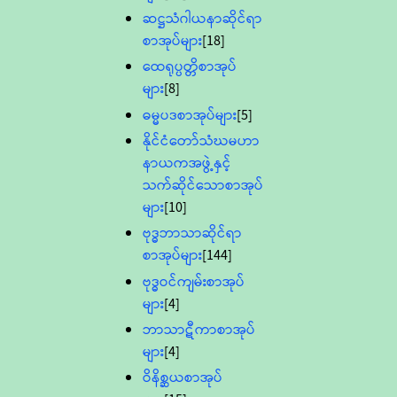
ဆဋ္ဌသံဂါယနာဆိုင်ရာ
စာအုပ်များ
[18]
ထေရုပ္ပတ္တိစာအုပ်
များ
[8]
ဓမ္မပဒစာအုပ်များ
[5]
နိုင်ငံတော်သံဃမဟာ
နာယကအဖွဲ့နှင့်
သက်ဆိုင်သောစာအုပ်
များ
[10]
ဗုဒ္ဓဘာသာဆိုင်ရာ
စာအုပ်များ
[144]
ဗုဒ္ဓဝင်ကျမ်းစာအုပ်
များ
[4]
ဘာသာဋီကာစာအုပ်
များ
[4]
ဝိနိစ္ဆယစာအုပ်