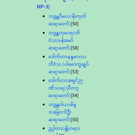
MP-3)
ဘဒ္ဒန္တဝိမလ(မိုးကုတ်
ဆရာတော်)
[50]
ဘဒ္ဒန္တကုမာရာဘိ
ဝံသ(ဗန်းမော်
ဆရာတော်)
[58]
ဒေါက်တာနန္ဒမာလာ
ဘိဝံသ (ပါမောက္ခချုပ်
ဆရာတော်)
[53]
ဒေါက်တာအရှင်ဉာ
ဏိဿရ(သီတဂူ
ဆရာတော်)
[54]
ဘဒ္ဒန္တဝါယာမိန္
ဒ(မြောက်ဦး
ဆရာတော်)
[50]
ဥပ္ပါတသန္တိတရား