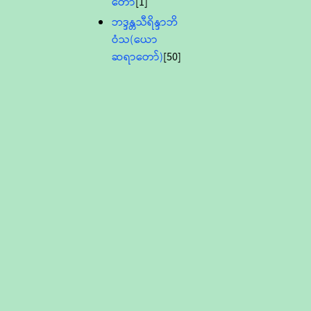
တော်
[1]
ဘဒ္ဒန္တသီရိန္ဒာဘိ
ဝံသ(ယော
ဆရာတော်)
[50]