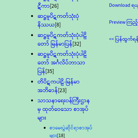
Download ရယ
ဋီကာ
[26]
ဆဋ္ဌမူပိဋကတ်သုံးပုံ
Preview ကြည့်
နိဿယ
[8]
ဆဋ္ဌမူပိဋကတ်သုံးပုံပါဠိ
<< ပြန်ထွက်ရန
တော် မြန်မာပြန်
[32]
ဆဋ္ဌမူပိဋကတ်သုံးပုံပါဠိ
တော် အင်္ဂလိပ်ဘာသာ
ပြန်
[35]
တိပိဋကပါဠိ-မြန်မာ
အဘိဓာန်
[23]
သာသနာရေး၀န်ကြီးဌာန
မှ ထုတ်ဝေသော စာအုပ်
များ
စာမေးပွဲဆိုင်ရာစာအုပ်
များ
[18]