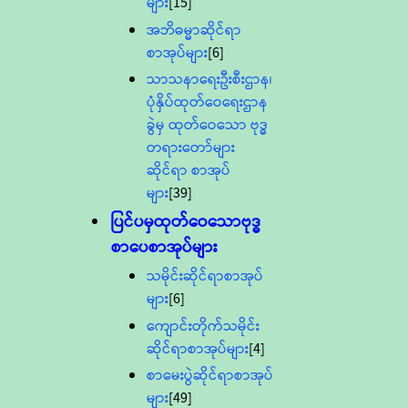
များ
[15]
အဘိဓမ္မာဆိုင်ရာ
စာအုပ်များ
[6]
သာသနာရေးဦးစီးဌာန၊
ပုံနှိပ်ထုတ်ဝေရေးဌာန
ခွဲမှ ထုတ်ဝေသော ဗုဒ္ဓ
တရားတော်များ
ဆိုင်ရာ စာအုပ်
များ
[39]
ပြင်ပမှထုတ်ဝေသောဗုဒ္ဓ
စာပေစာအုပ်များ
သမိုင်းဆိုင်ရာစာအုပ်
များ
[6]
ကျောင်းတိုက်သမိုင်း
ဆိုင်ရာစာအုပ်များ
[4]
စာမေးပွဲဆိုင်ရာစာအုပ်
များ
[49]