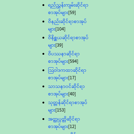
ရည်ညွှန်းကျမ်းဆိုင်ရာ
စာအုပ်များ
[59]
ဝိနည်းဆိုင်ရာစာအုပ်
များ
[104]
ဝိနိစ္ဆယဆိုင်ရာစာအုပ်
များ
[39]
ဝိပဿနာဆိုင်ရာ
စာအုပ်များ
[594]
သြဝါဒကထာဆိုင်ရာ
စာအုပ်များ
[17]
သာသနာ၀င်ဆိုင်ရာ
စာအုပ်များ
[40]
သုတ္တန်ဆိုင်ရာစာအုပ်
များ
[153]
အတ္ထုပ္ပတ္တိဆိုင်ရာ
စာအုပ်များ
[12]