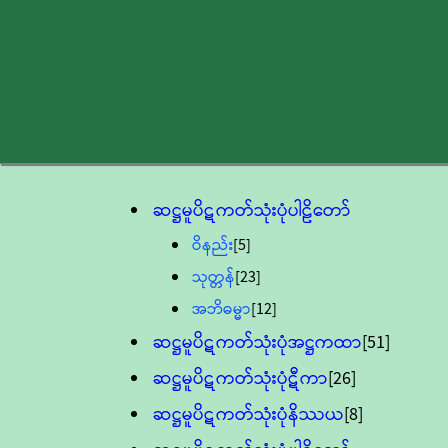
ဆဋ္ဌမူပိဋကတ်သုံးပုံပါဠိတော်
ဝိနည်း
[5]
သုတ္တန်
[23]
အဘိဓမ္မာ
[12]
ဆဋ္ဌမူပိဋကတ်သုံးပုံအဋ္ဌကထာ
[51]
ဆဋ္ဌမူပိဋကတ်သုံးပုံဋီကာ
[26]
ဆဋ္ဌမူပိဋကတ်သုံးပုံနိဿယ
[8]