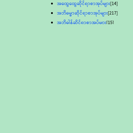
အထွေထွေဆိုင်ရာစာအုပ်များ
[14]
အဘိဓမ္မာဆိုင်ရာစာအုပ်များ
[217]
အဘိဓါန်ဆိုင်ရာစာအုပ်များ
[15]
အင်္ဂလိပ်ဘာသာဖြင့်ပြုစုသော ဗုဒ္ဓ
စာပေများ
[895]
လူငယ်ကဏ္ဍ ဗုဒ္ဓဘာသာ
သင်ခန်းစာ
[16]
ပိဋကသုံးပုံပါဠိတော် (ဆဋ္ဌမူ
ကွန်ပျူတာစာစီ)
ဝိနည်း
[5]
သုတ္တန်
[23]
အဘိဓမ္မာ
[12]
တရားတော်များ (Audio, MP-3)
ဘဒ္ဒန္တဝိမလ(မိုးကုတ်ဆရာတော်)