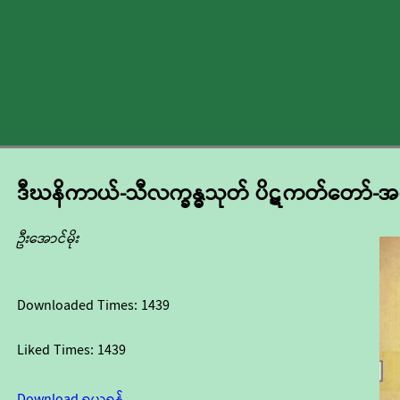
ဒီဃနိကာယ်-သီလက္ခန္ဓသုတ် ပိဋကတ်တော်-အခ
ဦးအောင်မိုး
Downloaded Times:
1439
Liked Times:
1439
Download ရယူရန်