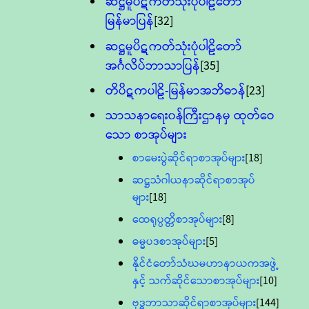
ဆဋ္ဌမူပိဋကတ်သုံးပုံပါဠိတော်
မြန်မာပြန်
[32]
ဆဋ္ဌမူပိဋကတ်သုံးပုံပါဠိတော်
အင်္ဂလိပ်ဘာသာပြန်
[35]
တိပိဋကပါဠိ-မြန်မာအဘိဓာန်
[23]
သာသနာရေး၀န်ကြီးဌာနမှ ထုတ်ဝေ
သော စာအုပ်များ
စာမေးပွဲဆိုင်ရာစာအုပ်များ
[18]
ဆဋ္ဌသံဂါယနာဆိုင်ရာစာအုပ်
များ
[18]
ထေရုပ္ပတ္တိစာအုပ်များ
[8]
ဓမ္မပဒစာအုပ်များ
[5]
နိုင်ငံတော်သံဃမဟာနာယကအဖွဲ့
နှင့် သက်ဆိုင်သောစာအုပ်များ
[10]
ဗုဒ္ဓဘာသာဆိုင်ရာစာအုပ်များ
[144]