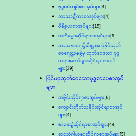
ဗုဒ္ဓဝင်ကျမ်းစာအုပ်များ
[4]
ဘာသာဋီကာစာအုပ်များ
[4]
ဝိနိစ္ဆယစာအုပ်များ
[15]
အဘိဓမ္မာဆိုင်ရာစာအုပ်များ
[6]
သာသနာရေးဦးစီးဌာန၊ ပုံနှိပ်ထုတ်
ဝေရေးဌာနခွဲမှ ထုတ်ဝေသော ဗုဒ္ဓ
တရားတော်များဆိုင်ရာ စာအုပ်
များ
[39]
ပြင်ပမှထုတ်ဝေသောဗုဒ္ဓစာပေစာအုပ်
များ
သမိုင်းဆိုင်ရာစာအုပ်များ
[6]
ကျောင်းတိုက်သမိုင်းဆိုင်ရာစာအုပ်
များ
[4]
စာမေးပွဲဆိုင်ရာစာအုပ်များ
[49]
ဆဋ္ဌသံဂါယနာဆိုင်ရာစာအုပ်များ
[5]