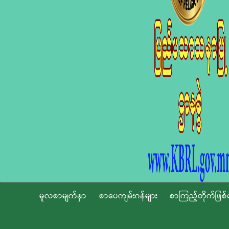
မူလစာမျက်နှာ
စာပေကျမ်းဂန်များ
စာကြည့်တိုက်ဖြစ်