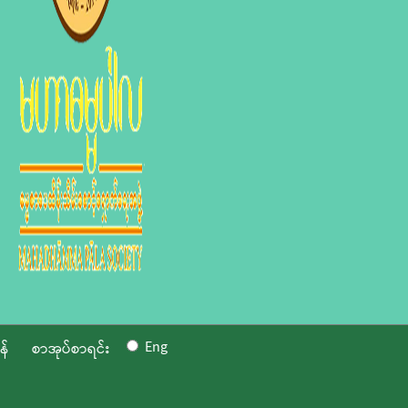
Eng
န်
စာအုပ်စာရင်း