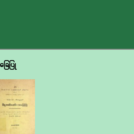
ြေပြု