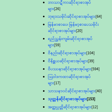
ဘာသာဋီကာဆိုင်ရာစာအုပ်
များ
[26]
ဘုရားသမိုင်းဆိုင်ရာစာအုပ်များ
[64]
မြန်မာစာပေ၊ မြန်မာ့စာပေသမိုင်း
ဆိုင်ရာစာအုပ်များ
[20]
ရည်ညွှန်းကျမ်းဆိုင်ရာစာအုပ်
များ
[59]
ဝိနည်းဆိုင်ရာစာအုပ်များ
[104]
ဝိနိစ္ဆယဆိုင်ရာစာအုပ်များ
[39]
ဝိပဿနာဆိုင်ရာစာအုပ်များ
[594]
သြဝါဒကထာဆိုင်ရာစာအုပ်
များ
[17]
သာသနာ၀င်ဆိုင်ရာစာအုပ်များ
[40]
သုတ္တန်ဆိုင်ရာစာအုပ်များ
[153]
အတ္ထုပ္ပတ္တိဆိုင်ရာစာအုပ်များ
[12]