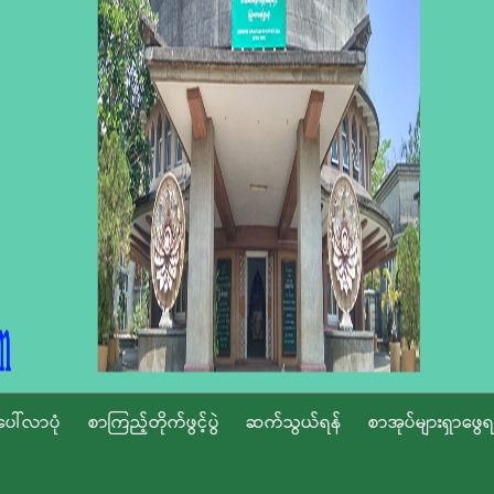
ပေါ်လာပုံ
စာကြည့်တိုက်ဖွင့်ပွဲ
ဆက်သွယ်ရန်
စာအုပ်များရှာဖွေရ