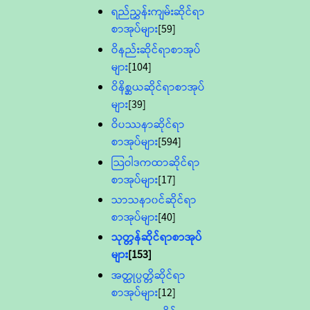
ရည်ညွှန်းကျမ်းဆိုင်ရာ
စာအုပ်များ
[59]
ဝိနည်းဆိုင်ရာစာအုပ်
များ
[104]
ဝိနိစ္ဆယဆိုင်ရာစာအုပ်
များ
[39]
ဝိပဿနာဆိုင်ရာ
စာအုပ်များ
[594]
သြဝါဒကထာဆိုင်ရာ
စာအုပ်များ
[17]
သာသနာ၀င်ဆိုင်ရာ
စာအုပ်များ
[40]
သုတ္တန်ဆိုင်ရာစာအုပ်
များ
[153]
အတ္ထုပ္ပတ္တိဆိုင်ရာ
စာအုပ်များ
[12]