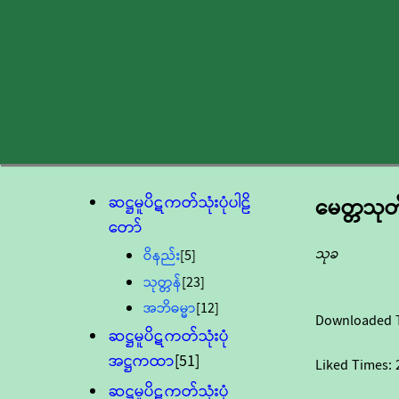
ဆဋ္ဌမူပိဋကတ်သုံးပုံပါဠိ
မေတ္တသုတ
တော်
သုခ
ဝိနည်း
[5]
သုတ္တန်
[23]
အဘိဓမ္မာ
[12]
Downloaded 
ဆဋ္ဌမူပိဋကတ်သုံးပုံ
အဋ္ဌကထာ
[51]
Liked Times:
ဆဋ္ဌမူပိဋကတ်သုံးပုံ