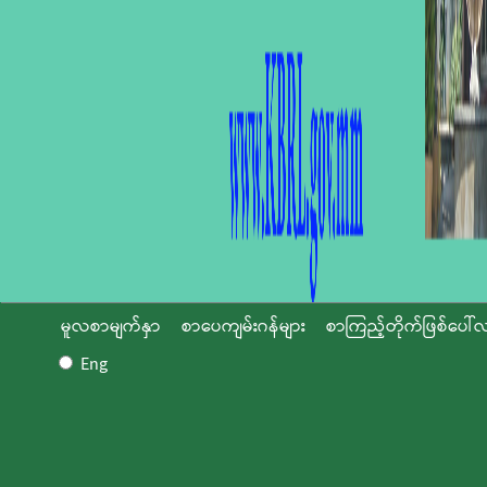
မူလစာမျက်နှာ
စာပေကျမ်းဂန်များ
စာကြည့်တိုက်ဖြစ်ပေါ်လ
Eng