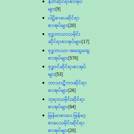
နီတိဆိုင်ရာစာအုပ်
များ
[9]
ပါဠိစာပေဆိုင်ရာ
စာအုပ်များ
[20]
ဗုဒ္ဓဘာသာသမိုင်း
ဆိုင်ရာစာအုပ်များ
[17]
ဗုဒ္ဓဘာသာ-အထွေထွေ
စာအုပ်များ
[576]
ဗုဒ္ဓဝင်ဆိုင်ရာစာအုပ်
များ
[53]
ဘာသာဋီကာဆိုင်ရာ
စာအုပ်များ
[26]
ဘုရားသမိုင်းဆိုင်ရာ
စာအုပ်များ
[64]
မြန်မာစာပေ၊ မြန်မာ့
စာပေသမိုင်းဆိုင်ရာ
စာအုပ်များ
[20]