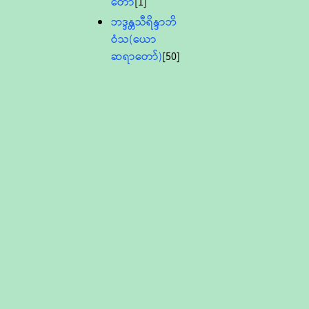
တော်
[1]
ဘဒ္ဒန္တသီရိန္ဒာဘိ
ဝံသ(ယော
ဆရာတော်)
[50]