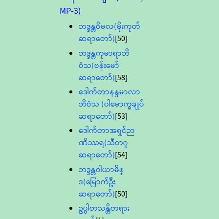
MP-3)
ဘဒ္ဒန္တဝိမလ(မိုးကုတ်
ဆရာတော်)
[50]
ဘဒ္ဒန္တကုမာရာဘိ
ဝံသ(ဗန်းမော်
ဆရာတော်)
[58]
ဒေါက်တာနန္ဒမာလာ
ဘိဝံသ (ပါမောက္ခချုပ်
ဆရာတော်)
[53]
ဒေါက်တာအရှင်ဉာ
ဏိဿရ(သီတဂူ
ဆရာတော်)
[54]
ဘဒ္ဒန္တဝါယာမိန္
ဒ(မြောက်ဦး
ဆရာတော်)
[50]
ဥပ္ပါတသန္တိတရား