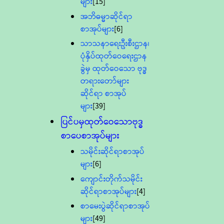
များ
[15]
အဘိဓမ္မာဆိုင်ရာ
စာအုပ်များ
[6]
သာသနာရေးဦးစီးဌာန၊
ပုံနှိပ်ထုတ်ဝေရေးဌာန
ခွဲမှ ထုတ်ဝေသော ဗုဒ္ဓ
တရားတော်များ
ဆိုင်ရာ စာအုပ်
များ
[39]
ပြင်ပမှထုတ်ဝေသောဗုဒ္ဓ
စာပေစာအုပ်များ
သမိုင်းဆိုင်ရာစာအုပ်
များ
[6]
ကျောင်းတိုက်သမိုင်း
ဆိုင်ရာစာအုပ်များ
[4]
စာမေးပွဲဆိုင်ရာစာအုပ်
များ
[49]