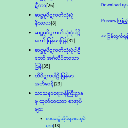
Download ရယ
ဋီကာ
[26]
ဆဋ္ဌမူပိဋကတ်သုံးပုံ
Preview ကြည့်
နိဿယ
[8]
ဆဋ္ဌမူပိဋကတ်သုံးပုံပါဠိ
<< ပြန်ထွက်ရန
တော် မြန်မာပြန်
[32]
ဆဋ္ဌမူပိဋကတ်သုံးပုံပါဠိ
တော် အင်္ဂလိပ်ဘာသာ
ပြန်
[35]
တိပိဋကပါဠိ-မြန်မာ
အဘိဓာန်
[23]
သာသနာရေး၀န်ကြီးဌာန
မှ ထုတ်ဝေသော စာအုပ်
များ
စာမေးပွဲဆိုင်ရာစာအုပ်
များ
[18]