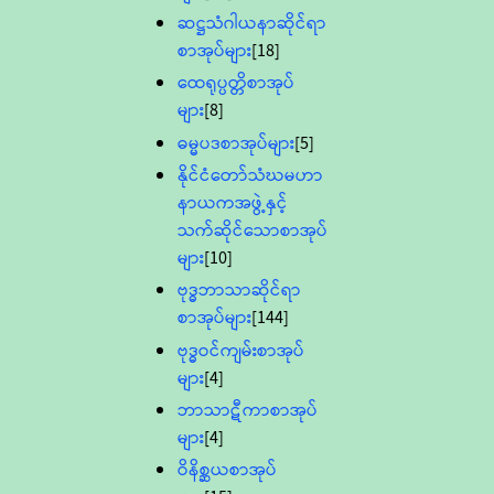
ဆဋ္ဌသံဂါယနာဆိုင်ရာ
စာအုပ်များ
[18]
ထေရုပ္ပတ္တိစာအုပ်
များ
[8]
ဓမ္မပဒစာအုပ်များ
[5]
နိုင်ငံတော်သံဃမဟာ
နာယကအဖွဲ့နှင့်
သက်ဆိုင်သောစာအုပ်
များ
[10]
ဗုဒ္ဓဘာသာဆိုင်ရာ
စာအုပ်များ
[144]
ဗုဒ္ဓဝင်ကျမ်းစာအုပ်
များ
[4]
ဘာသာဋီကာစာအုပ်
များ
[4]
ဝိနိစ္ဆယစာအုပ်