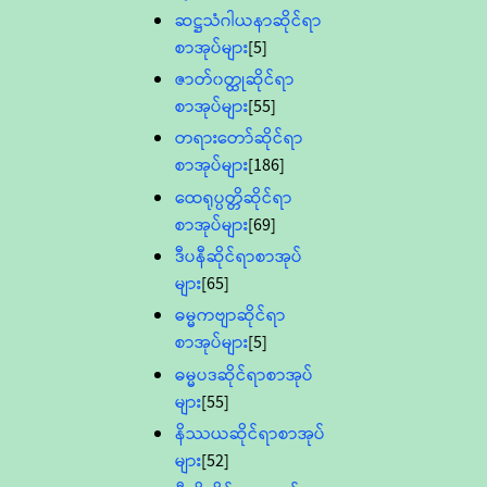
ဆဋ္ဌသံဂါယနာဆိုင်ရာ
စာအုပ်များ
[5]
ဇာတ်၀တ္ထုဆိုင်ရာ
စာအုပ်များ
[55]
တရားတော်ဆိုင်ရာ
စာအုပ်များ
[186]
ထေရုပ္ပတ္တိဆိုင်ရာ
စာအုပ်များ
[69]
ဒီပနီဆိုင်ရာစာအုပ်
များ
[65]
ဓမ္မကဗျာဆိုင်ရာ
စာအုပ်များ
[5]
ဓမ္မပဒဆိုင်ရာစာအုပ်
များ
[55]
နိဿယဆိုင်ရာစာအုပ်
များ
[52]