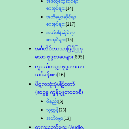
အထွေထွေဆိုင်ရာ
စာအုပ်များ
[14]
အဘိဓမ္မာဆိုင်ရာ
စာအုပ်များ
[217]
အဘိဓါန်ဆိုင်ရာ
စာအုပ်များ
[15]
အင်္ဂလိပ်ဘာသာဖြင့်ပြုစု
သော ဗုဒ္ဓစာပေများ
[895]
လူငယ်ကဏ္ဍ ဗုဒ္ဓဘာသာ
သင်ခန်းစာ
[16]
ပိဋကသုံးပုံပါဠိတော်
(ဆဋ္ဌမူ ကွန်ပျူတာစာစီ)
ဝိနည်း
[5]
သုတ္တန်
[23]
အဘိဓမ္မာ
[12]
တရားတော်များ (Audio,