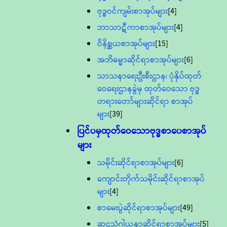
ဗုဒ္ဓဝင်ကျမ်းစာအုပ်များ
[4]
ဘာသာဋီကာစာအုပ်များ
[4]
ဝိနိစ္ဆယစာအုပ်များ
[15]
အဘိဓမ္မာဆိုင်ရာစာအုပ်များ
[6]
သာသနာရေးဦးစီးဌာန၊ ပုံနှိပ်ထုတ်
ဝေရေးဌာနခွဲမှ ထုတ်ဝေသော ဗုဒ္ဓ
တရားတော်များဆိုင်ရာ စာအုပ်
များ
[39]
ပြင်ပမှထုတ်ဝေသောဗုဒ္ဓစာပေစာအုပ်
များ
သမိုင်းဆိုင်ရာစာအုပ်များ
[6]
ကျောင်းတိုက်သမိုင်းဆိုင်ရာစာအုပ်
များ
[4]
စာမေးပွဲဆိုင်ရာစာအုပ်များ
[49]
ဆဋ္ဌသံဂါယနာဆိုင်ရာစာအုပ်များ
[5]