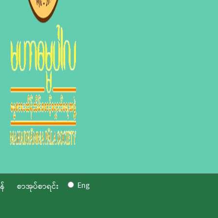
Eng
န်
စာအုပ်စာရင်း