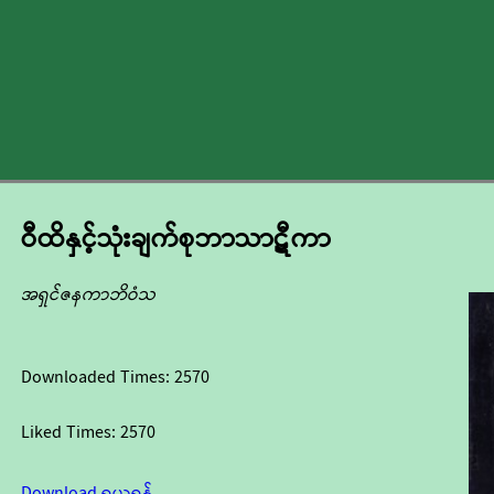
ဝီထိနှင့်သုံးချက်စုဘာသာဋီကာ
အရှင်ဇနကာဘိဝံသ
Downloaded Times:
2570
Liked Times:
2570
Download ရယူရန်