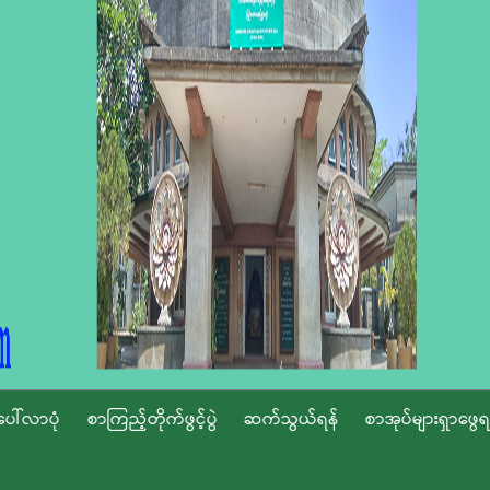
ပေါ်လာပုံ
စာကြည့်တိုက်ဖွင့်ပွဲ
ဆက်သွယ်ရန်
စာအုပ်များရှာဖွေရ