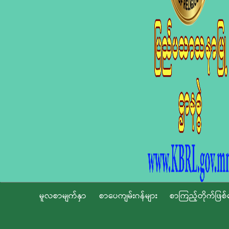
မူလစာမျက်နှာ
စာပေကျမ်းဂန်များ
စာကြည့်တိုက်ဖြစ်