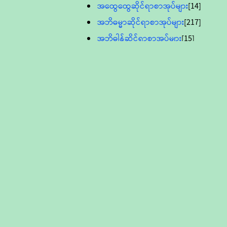
အထွေထွေဆိုင်ရာစာအုပ်များ
[14]
အဘိဓမ္မာဆိုင်ရာစာအုပ်များ
[217]
အဘိဓါန်ဆိုင်ရာစာအုပ်များ
[15]
အင်္ဂလိပ်ဘာသာဖြင့်ပြုစုသော ဗုဒ္ဓ
စာပေများ
[895]
လူငယ်ကဏ္ဍ ဗုဒ္ဓဘာသာ
သင်ခန်းစာ
[16]
ပိဋကသုံးပုံပါဠိတော် (ဆဋ္ဌမူ
ကွန်ပျူတာစာစီ)
ဝိနည်း
[5]
သုတ္တန်
[23]
အဘိဓမ္မာ
[12]
တရားတော်များ (Audio, MP-3)
ဘဒ္ဒန္တဝိမလ(မိုးကုတ်ဆရာတော်)