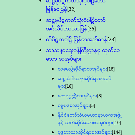
ဆဋ္ဌမူပိဋကတ်သုံးပုံပါဠိတော်
မြန်မာပြန်
[32]
ဆဋ္ဌမူပိဋကတ်သုံးပုံပါဠိတော်
အင်္ဂလိပ်ဘာသာပြန်
[35]
တိပိဋကပါဠိ-မြန်မာအဘိဓာန်
[23]
သာသနာရေး၀န်ကြီးဌာနမှ ထုတ်ဝေ
သော စာအုပ်များ
စာမေးပွဲဆိုင်ရာစာအုပ်များ
[18]
ဆဋ္ဌသံဂါယနာဆိုင်ရာစာအုပ်
များ
[18]
ထေရုပ္ပတ္တိစာအုပ်များ
[8]
ဓမ္မပဒစာအုပ်များ
[5]
နိုင်ငံတော်သံဃမဟာနာယကအဖွဲ့
နှင့် သက်ဆိုင်သောစာအုပ်များ
[10]
ဗုဒ္ဓဘာသာဆိုင်ရာစာအုပ်များ
[144]