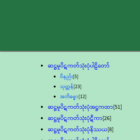
ဆဋ္ဌမူပိဋကတ်သုံးပုံပါဠိတော်
ဝိနည်း
[5]
သုတ္တန်
[23]
အဘိဓမ္မာ
[12]
ဆဋ္ဌမူပိဋကတ်သုံးပုံအဋ္ဌကထာ
[51]
ဆဋ္ဌမူပိဋကတ်သုံးပုံဋီကာ
[26]
ဆဋ္ဌမူပိဋကတ်သုံးပုံနိဿယ
[8]