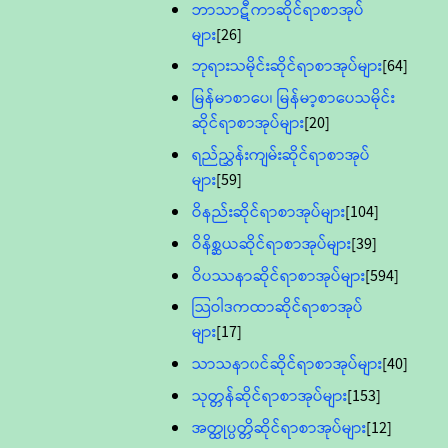
ဘာသာဋီကာဆိုင်ရာစာအုပ်
များ
[26]
ဘုရားသမိုင်းဆိုင်ရာစာအုပ်များ
[64]
မြန်မာစာပေ၊ မြန်မာ့စာပေသမိုင်း
ဆိုင်ရာစာအုပ်များ
[20]
ရည်ညွှန်းကျမ်းဆိုင်ရာစာအုပ်
များ
[59]
ဝိနည်းဆိုင်ရာစာအုပ်များ
[104]
ဝိနိစ္ဆယဆိုင်ရာစာအုပ်များ
[39]
ဝိပဿနာဆိုင်ရာစာအုပ်များ
[594]
သြဝါဒကထာဆိုင်ရာစာအုပ်
များ
[17]
သာသနာ၀င်ဆိုင်ရာစာအုပ်များ
[40]
သုတ္တန်ဆိုင်ရာစာအုပ်များ
[153]
အတ္ထုပ္ပတ္တိဆိုင်ရာစာအုပ်များ
[12]