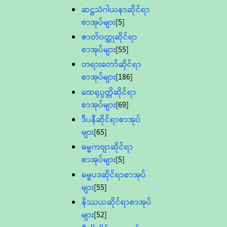
ဆဋ္ဌသံဂါယနာဆိုင်ရာ
စာအုပ်များ
[5]
ဇာတ်၀တ္ထုဆိုင်ရာ
စာအုပ်များ
[55]
တရားတော်ဆိုင်ရာ
စာအုပ်များ
[186]
ထေရုပ္ပတ္တိဆိုင်ရာ
စာအုပ်များ
[69]
ဒီပနီဆိုင်ရာစာအုပ်
များ
[65]
ဓမ္မကဗျာဆိုင်ရာ
စာအုပ်များ
[5]
ဓမ္မပဒဆိုင်ရာစာအုပ်
များ
[55]
နိဿယဆိုင်ရာစာအုပ်
များ
[52]