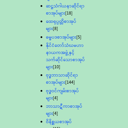
ဆဋ္ဌသံဂါယနာဆိုင်ရာ
စာအုပ်များ
[18]
ထေရုပ္ပတ္တိစာအုပ်
များ
[8]
ဓမ္မပဒစာအုပ်များ
[5]
နိုင်ငံတော်သံဃမဟာ
နာယကအဖွဲ့နှင့်
သက်ဆိုင်သောစာအုပ်
များ
[10]
ဗုဒ္ဓဘာသာဆိုင်ရာ
စာအုပ်များ
[144]
ဗုဒ္ဓဝင်ကျမ်းစာအုပ်
များ
[4]
ဘာသာဋီကာစာအုပ်
များ
[4]
ဝိနိစ္ဆယစာအုပ်