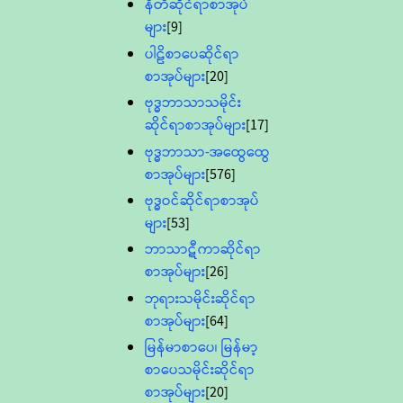
နီတိဆိုင်ရာစာအုပ်
များ
[9]
ပါဠိစာပေဆိုင်ရာ
စာအုပ်များ
[20]
ဗုဒ္ဓဘာသာသမိုင်း
ဆိုင်ရာစာအုပ်များ
[17]
ဗုဒ္ဓဘာသာ-အထွေထွေ
စာအုပ်များ
[576]
ဗုဒ္ဓဝင်ဆိုင်ရာစာအုပ်
များ
[53]
ဘာသာဋီကာဆိုင်ရာ
စာအုပ်များ
[26]
ဘုရားသမိုင်းဆိုင်ရာ
စာအုပ်များ
[64]
မြန်မာစာပေ၊ မြန်မာ့
စာပေသမိုင်းဆိုင်ရာ
စာအုပ်များ
[20]