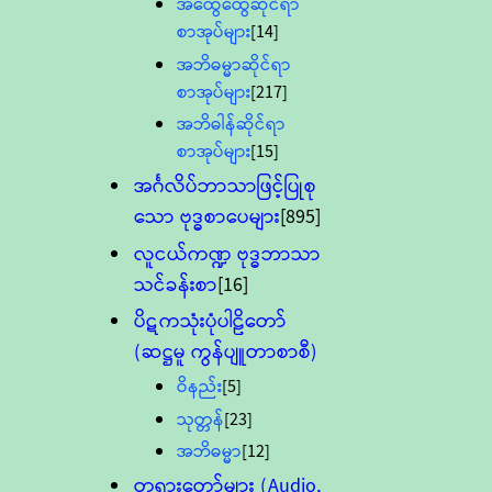
အထွေထွေဆိုင်ရာ
စာအုပ်များ
[14]
အဘိဓမ္မာဆိုင်ရာ
စာအုပ်များ
[217]
အဘိဓါန်ဆိုင်ရာ
စာအုပ်များ
[15]
အင်္ဂလိပ်ဘာသာဖြင့်ပြုစု
သော ဗုဒ္ဓစာပေများ
[895]
လူငယ်ကဏ္ဍ ဗုဒ္ဓဘာသာ
သင်ခန်းစာ
[16]
ပိဋကသုံးပုံပါဠိတော်
(ဆဋ္ဌမူ ကွန်ပျူတာစာစီ)
ဝိနည်း
[5]
သုတ္တန်
[23]
အဘိဓမ္မာ
[12]
တရားတော်များ (Audio,