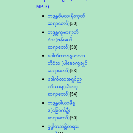
MP-3)
ဘဒ္ဒန္တဝိမလ(မိုးကုတ်
ဆရာတော်)
[50]
ဘဒ္ဒန္တကုမာရာဘိ
ဝံသ(ဗန်းမော်
ဆရာတော်)
[58]
ဒေါက်တာနန္ဒမာလာ
ဘိဝံသ (ပါမောက္ခချုပ်
ဆရာတော်)
[53]
ဒေါက်တာအရှင်ဉာ
ဏိဿရ(သီတဂူ
ဆရာတော်)
[54]
ဘဒ္ဒန္တဝါယာမိန္
ဒ(မြောက်ဦး
ဆရာတော်)
[50]
ဥပ္ပါတသန္တိတရား