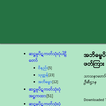
ဆဋ္ဌမူပိဋကတ်သုံးပုံပါဠိ
အဘိဓမ္မ
တော်
ဖတ်ကြား
ဝိနည်း
[5]
သုတ္တန်
[23]
သာသနာတော်ထွန
အဘိဓမ္မာ
[12]
ဦးစီးဌာန
ဆဋ္ဌမူပိဋကတ်သုံးပုံ
အဋ္ဌကထာ
[51]
Downloaded 
ဆဋ္ဌမူပိဋကတ်သုံးပုံ