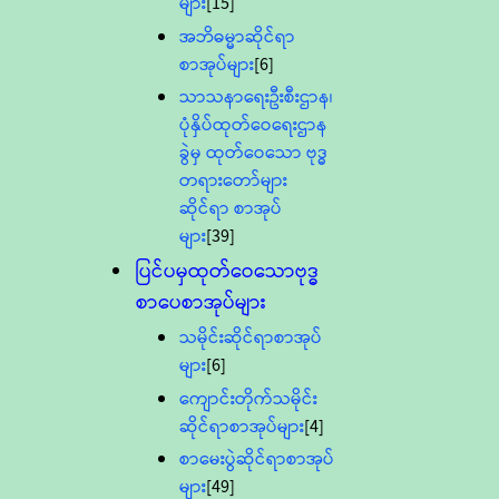
များ
[15]
အဘိဓမ္မာဆိုင်ရာ
စာအုပ်များ
[6]
သာသနာရေးဦးစီးဌာန၊
ပုံနှိပ်ထုတ်ဝေရေးဌာန
ခွဲမှ ထုတ်ဝေသော ဗုဒ္ဓ
တရားတော်များ
ဆိုင်ရာ စာအုပ်
များ
[39]
ပြင်ပမှထုတ်ဝေသောဗုဒ္ဓ
စာပေစာအုပ်များ
သမိုင်းဆိုင်ရာစာအုပ်
များ
[6]
ကျောင်းတိုက်သမိုင်း
ဆိုင်ရာစာအုပ်များ
[4]
စာမေးပွဲဆိုင်ရာစာအုပ်
များ
[49]