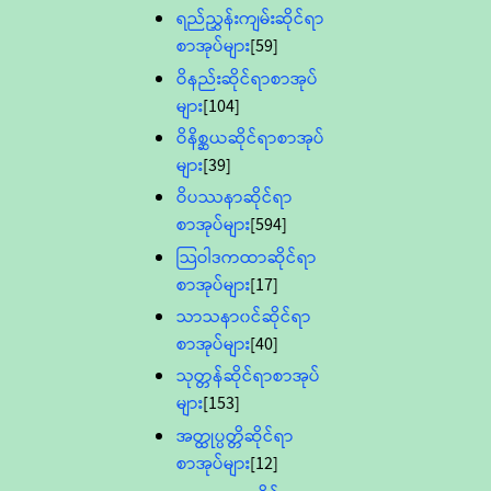
ရည်ညွှန်းကျမ်းဆိုင်ရာ
စာအုပ်များ
[59]
ဝိနည်းဆိုင်ရာစာအုပ်
များ
[104]
ဝိနိစ္ဆယဆိုင်ရာစာအုပ်
များ
[39]
ဝိပဿနာဆိုင်ရာ
စာအုပ်များ
[594]
သြဝါဒကထာဆိုင်ရာ
စာအုပ်များ
[17]
သာသနာ၀င်ဆိုင်ရာ
စာအုပ်များ
[40]
သုတ္တန်ဆိုင်ရာစာအုပ်
များ
[153]
အတ္ထုပ္ပတ္တိဆိုင်ရာ
စာအုပ်များ
[12]