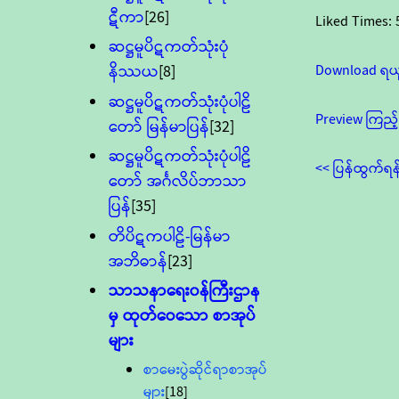
ဋီကာ
[26]
Liked Times:
ဆဋ္ဌမူပိဋကတ်သုံးပုံ
Download ရယ
နိဿယ
[8]
ဆဋ္ဌမူပိဋကတ်သုံးပုံပါဠိ
Preview ကြည့်
တော် မြန်မာပြန်
[32]
ဆဋ္ဌမူပိဋကတ်သုံးပုံပါဠိ
<< ပြန်ထွက်ရန
တော် အင်္ဂလိပ်ဘာသာ
ပြန်
[35]
တိပိဋကပါဠိ-မြန်မာ
အဘိဓာန်
[23]
သာသနာရေး၀န်ကြီးဌာန
မှ ထုတ်ဝေသော စာအုပ်
များ
စာမေးပွဲဆိုင်ရာစာအုပ်
များ
[18]