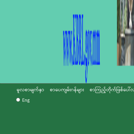
မူလစာမျက်နှာ
စာပေကျမ်းဂန်များ
စာကြည့်တိုက်ဖြစ်ပေါ်လ
Eng