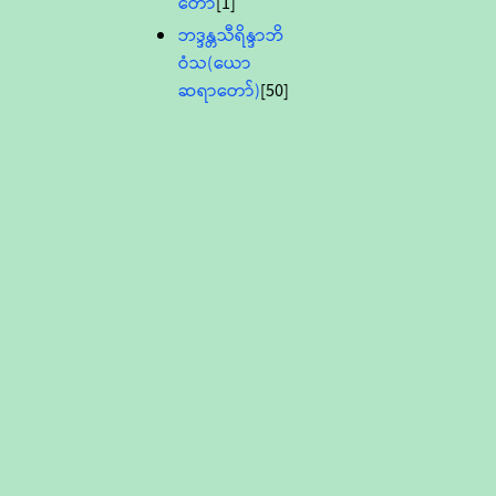
တော်
[1]
ဘဒ္ဒန္တသီရိန္ဒာဘိ
ဝံသ(ယော
ဆရာတော်)
[50]