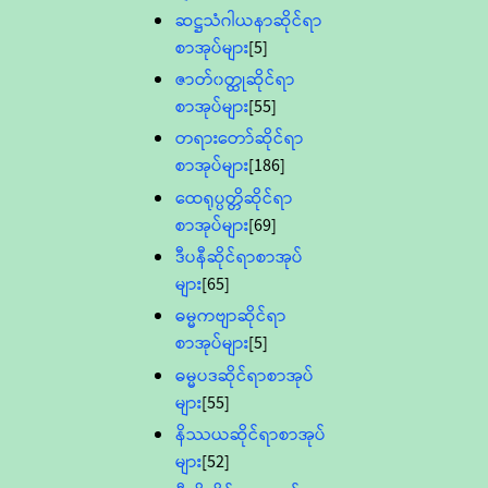
ဆဋ္ဌသံဂါယနာဆိုင်ရာ
စာအုပ်များ
[5]
ဇာတ်၀တ္ထုဆိုင်ရာ
စာအုပ်များ
[55]
တရားတော်ဆိုင်ရာ
စာအုပ်များ
[186]
ထေရုပ္ပတ္တိဆိုင်ရာ
စာအုပ်များ
[69]
ဒီပနီဆိုင်ရာစာအုပ်
များ
[65]
ဓမ္မကဗျာဆိုင်ရာ
စာအုပ်များ
[5]
ဓမ္မပဒဆိုင်ရာစာအုပ်
များ
[55]
နိဿယဆိုင်ရာစာအုပ်
များ
[52]