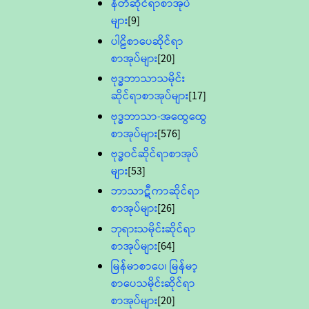
နီတိဆိုင်ရာစာအုပ်
များ
[9]
ပါဠိစာပေဆိုင်ရာ
စာအုပ်များ
[20]
ဗုဒ္ဓဘာသာသမိုင်း
ဆိုင်ရာစာအုပ်များ
[17]
ဗုဒ္ဓဘာသာ-အထွေထွေ
စာအုပ်များ
[576]
ဗုဒ္ဓဝင်ဆိုင်ရာစာအုပ်
များ
[53]
ဘာသာဋီကာဆိုင်ရာ
စာအုပ်များ
[26]
ဘုရားသမိုင်းဆိုင်ရာ
စာအုပ်များ
[64]
မြန်မာစာပေ၊ မြန်မာ့
စာပေသမိုင်းဆိုင်ရာ
စာအုပ်များ
[20]