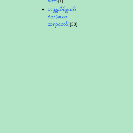
တော်
[1]
ဘဒ္ဒန္တသီရိန္ဒာဘိ
ဝံသ(ယော
ဆရာတော်)
[50]