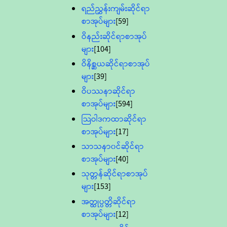
ရည်ညွှန်းကျမ်းဆိုင်ရာ
စာအုပ်များ
[59]
ဝိနည်းဆိုင်ရာစာအုပ်
များ
[104]
ဝိနိစ္ဆယဆိုင်ရာစာအုပ်
များ
[39]
ဝိပဿနာဆိုင်ရာ
စာအုပ်များ
[594]
သြဝါဒကထာဆိုင်ရာ
စာအုပ်များ
[17]
သာသနာ၀င်ဆိုင်ရာ
စာအုပ်များ
[40]
သုတ္တန်ဆိုင်ရာစာအုပ်
များ
[153]
အတ္ထုပ္ပတ္တိဆိုင်ရာ
စာအုပ်များ
[12]