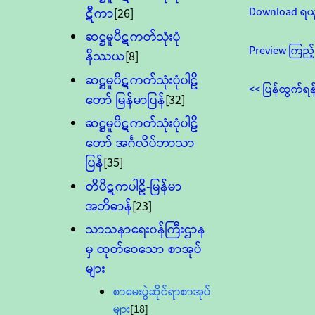
Download ရယ
ဋီကာ
[26]
ဆဋ္ဌမူပိဋကတ်သုံးပုံ
Preview ကြည့်
နိဿယ
[8]
ဆဋ္ဌမူပိဋကတ်သုံးပုံပါဠိ
<< ပြန်ထွက်ရန
တော် မြန်မာပြန်
[32]
ဆဋ္ဌမူပိဋကတ်သုံးပုံပါဠိ
တော် အင်္ဂလိပ်ဘာသာ
ပြန်
[35]
တိပိဋကပါဠိ-မြန်မာ
အဘိဓာန်
[23]
သာသနာရေး၀န်ကြီးဌာန
မှ ထုတ်ဝေသော စာအုပ်
များ
စာမေးပွဲဆိုင်ရာစာအုပ်
များ
[18]