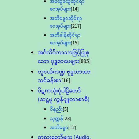
အထွေထွေဆိုင်ရာ
စာအုပ်များ
[14]
အဘိဓမ္မာဆိုင်ရာ
စာအုပ်များ
[217]
အဘိဓါန်ဆိုင်ရာ
စာအုပ်များ
[15]
အင်္ဂလိပ်ဘာသာဖြင့်ပြုစု
သော ဗုဒ္ဓစာပေများ
[895]
လူငယ်ကဏ္ဍ ဗုဒ္ဓဘာသာ
သင်ခန်းစာ
[16]
ပိဋကသုံးပုံပါဠိတော်
(ဆဋ္ဌမူ ကွန်ပျူတာစာစီ)
ဝိနည်း
[5]
သုတ္တန်
[23]
အဘိဓမ္မာ
[12]
တရားတော်များ (Audio,