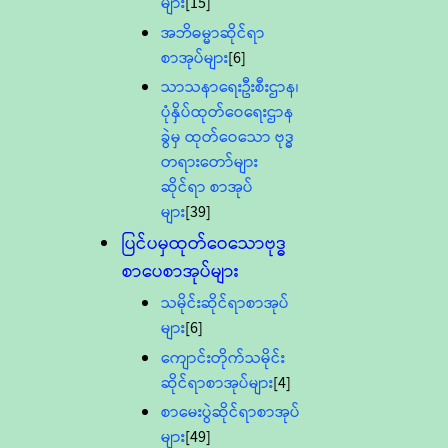
များ
[15]
အဘိဓမ္မာဆိုင်ရာ
စာအုပ်များ
[6]
သာသနာရေးဦးစီးဌာန၊
ပုံနှိပ်ထုတ်ဝေရေးဌာန
ခွဲမှ ထုတ်ဝေသော ဗုဒ္ဓ
တရားတော်များ
ဆိုင်ရာ စာအုပ်
များ
[39]
ပြင်ပမှထုတ်ဝေသောဗုဒ္ဓ
စာပေစာအုပ်များ
သမိုင်းဆိုင်ရာစာအုပ်
များ
[6]
ကျောင်းတိုက်သမိုင်း
ဆိုင်ရာစာအုပ်များ
[4]
စာမေးပွဲဆိုင်ရာစာအုပ်
များ
[49]