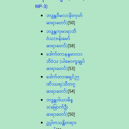
MP-3)
ဘဒ္ဒန္တဝိမလ(မိုးကုတ်
ဆရာတော်)
[50]
ဘဒ္ဒန္တကုမာရာဘိ
ဝံသ(ဗန်းမော်
ဆရာတော်)
[58]
ဒေါက်တာနန္ဒမာလာ
ဘိဝံသ (ပါမောက္ခချုပ်
ဆရာတော်)
[53]
ဒေါက်တာအရှင်ဉာ
ဏိဿရ(သီတဂူ
ဆရာတော်)
[54]
ဘဒ္ဒန္တဝါယာမိန္
ဒ(မြောက်ဦး
ဆရာတော်)
[50]
ဥပ္ပါတသန္တိတရား