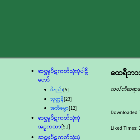
ဆဋ္ဌမူပိဋကတ်သုံးပုံပါဠိ
ထေရီဘာသာ
တော်
လယ်တီဆရာတေ
ဝိနည်း
[5]
သုတ္တန်
[23]
အဘိဓမ္မာ
[12]
Downloaded 
ဆဋ္ဌမူပိဋကတ်သုံးပုံ
အဋ္ဌကထာ
[51]
Liked Times:
ဆဋ္ဌမူပိဋကတ်သုံးပုံ