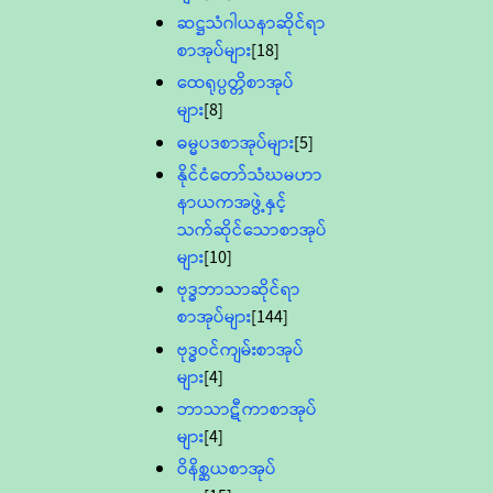
ဆဋ္ဌသံဂါယနာဆိုင်ရာ
စာအုပ်များ
[18]
ထေရုပ္ပတ္တိစာအုပ်
များ
[8]
ဓမ္မပဒစာအုပ်များ
[5]
နိုင်ငံတော်သံဃမဟာ
နာယကအဖွဲ့နှင့်
သက်ဆိုင်သောစာအုပ်
များ
[10]
ဗုဒ္ဓဘာသာဆိုင်ရာ
စာအုပ်များ
[144]
ဗုဒ္ဓဝင်ကျမ်းစာအုပ်
များ
[4]
ဘာသာဋီကာစာအုပ်
များ
[4]
ဝိနိစ္ဆယစာအုပ်