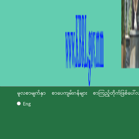
မူလစာမျက်နှာ
စာပေကျမ်းဂန်များ
စာကြည့်တိုက်ဖြစ်ပေါ်လ
Eng