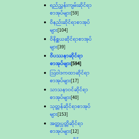
ရည်ညွှန်းကျမ်းဆိုင်ရာ
စာအုပ်များ
[59]
ဝိနည်းဆိုင်ရာစာအုပ်
များ
[104]
ဝိနိစ္ဆယဆိုင်ရာစာအုပ်
များ
[39]
ဝိပဿနာဆိုင်ရာ
စာအုပ်များ
[594]
သြဝါဒကထာဆိုင်ရာ
စာအုပ်များ
[17]
သာသနာ၀င်ဆိုင်ရာ
စာအုပ်များ
[40]
သုတ္တန်ဆိုင်ရာစာအုပ်
များ
[153]
အတ္ထုပ္ပတ္တိဆိုင်ရာ
စာအုပ်များ
[12]