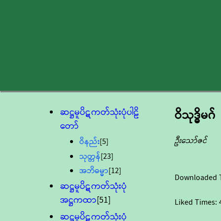
ဆဋ္ဌမူပိဋကတ်သုံးပုံပါဠိ
ဝိသုဒ္ဓိမဂ်
တော်
ဦးသော်ဇင်
ဝိနည်း
[5]
သုတ္တန်
[23]
အဘိဓမ္မာ
[12]
Downloaded 
ဆဋ္ဌမူပိဋကတ်သုံးပုံ
အဋ္ဌကထာ
[51]
Liked Times:
ဆဋ္ဌမူပိဋကတ်သုံးပုံ