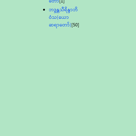
တော်
[1]
ဘဒ္ဒန္တသီရိန္ဒာဘိ
ဝံသ(ယော
ဆရာတော်)
[50]