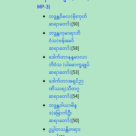
MP-3)
ဘဒ္ဒန္တဝိမလ(မိုးကုတ်
ဆရာတော်)
[50]
ဘဒ္ဒန္တကုမာရာဘိ
ဝံသ(ဗန်းမော်
ဆရာတော်)
[58]
ဒေါက်တာနန္ဒမာလာ
ဘိဝံသ (ပါမောက္ခချုပ်
ဆရာတော်)
[53]
ဒေါက်တာအရှင်ဉာ
ဏိဿရ(သီတဂူ
ဆရာတော်)
[54]
ဘဒ္ဒန္တဝါယာမိန္
ဒ(မြောက်ဦး
ဆရာတော်)
[50]
ဥပ္ပါတသန္တိတရား