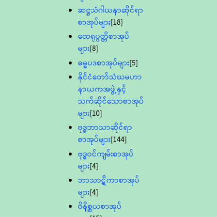
ဆဋ္ဌသံဂါယနာဆိုင်ရာ
စာအုပ်များ
[18]
ထေရုပ္ပတ္တိစာအုပ်
များ
[8]
ဓမ္မပဒစာအုပ်များ
[5]
နိုင်ငံတော်သံဃမဟာ
နာယကအဖွဲ့နှင့်
သက်ဆိုင်သောစာအုပ်
များ
[10]
ဗုဒ္ဓဘာသာဆိုင်ရာ
စာအုပ်များ
[144]
ဗုဒ္ဓဝင်ကျမ်းစာအုပ်
များ
[4]
ဘာသာဋီကာစာအုပ်
များ
[4]
ဝိနိစ္ဆယစာအုပ်