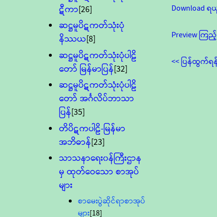
Download ရယ
ဋီကာ
[26]
ဆဋ္ဌမူပိဋကတ်သုံးပုံ
Preview ကြည့်
နိဿယ
[8]
ဆဋ္ဌမူပိဋကတ်သုံးပုံပါဠိ
<< ပြန်ထွက်ရန
တော် မြန်မာပြန်
[32]
ဆဋ္ဌမူပိဋကတ်သုံးပုံပါဠိ
တော် အင်္ဂလိပ်ဘာသာ
ပြန်
[35]
တိပိဋကပါဠိ-မြန်မာ
အဘိဓာန်
[23]
သာသနာရေး၀န်ကြီးဌာန
မှ ထုတ်ဝေသော စာအုပ်
များ
စာမေးပွဲဆိုင်ရာစာအုပ်
များ
[18]