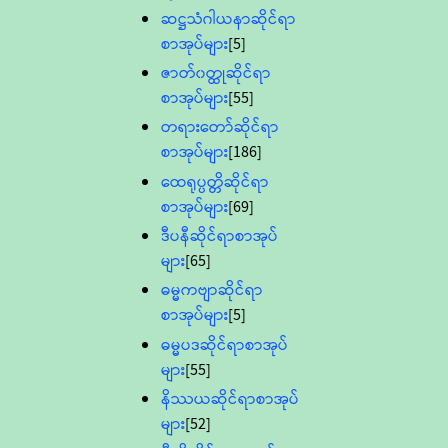
ဆဋ္ဌသံဂါယနာဆိုင်ရာ
စာအုပ်များ
[5]
ဇာတ်၀တ္ထုဆိုင်ရာ
စာအုပ်များ
[55]
တရားတော်ဆိုင်ရာ
စာအုပ်များ
[186]
ထေရုပ္ပတ္တိဆိုင်ရာ
စာအုပ်များ
[69]
ဒီပနီဆိုင်ရာစာအုပ်
များ
[65]
ဓမ္မကဗျာဆိုင်ရာ
စာအုပ်များ
[5]
ဓမ္မပဒဆိုင်ရာစာအုပ်
များ
[55]
နိဿယဆိုင်ရာစာအုပ်
များ
[52]