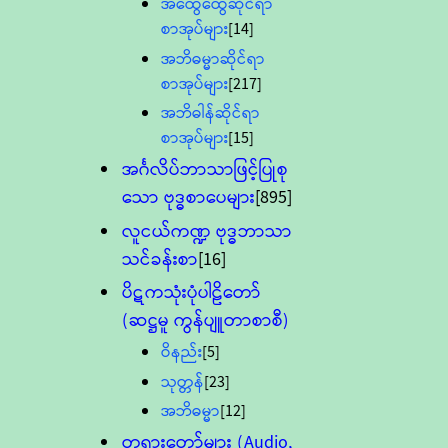
အထွေထွေဆိုင်ရာ
စာအုပ်များ
[14]
အဘိဓမ္မာဆိုင်ရာ
စာအုပ်များ
[217]
အဘိဓါန်ဆိုင်ရာ
စာအုပ်များ
[15]
အင်္ဂလိပ်ဘာသာဖြင့်ပြုစု
သော ဗုဒ္ဓစာပေများ
[895]
လူငယ်ကဏ္ဍ ဗုဒ္ဓဘာသာ
သင်ခန်းစာ
[16]
ပိဋကသုံးပုံပါဠိတော်
(ဆဋ္ဌမူ ကွန်ပျူတာစာစီ)
ဝိနည်း
[5]
သုတ္တန်
[23]
အဘိဓမ္မာ
[12]
တရားတော်များ (Audio,