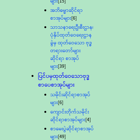
များ
[15]
အဘိဓမ္မာဆိုင်ရာ
စာအုပ်များ
[6]
သာသနာရေးဦးစီးဌာန၊
ပုံနှိပ်ထုတ်ဝေရေးဌာန
ခွဲမှ ထုတ်ဝေသော ဗုဒ္ဓ
တရားတော်များ
ဆိုင်ရာ စာအုပ်
များ
[39]
ပြင်ပမှထုတ်ဝေသောဗုဒ္ဓ
စာပေစာအုပ်များ
သမိုင်းဆိုင်ရာစာအုပ်
များ
[6]
ကျောင်းတိုက်သမိုင်း
ဆိုင်ရာစာအုပ်များ
[4]
စာမေးပွဲဆိုင်ရာစာအုပ်
များ
[49]