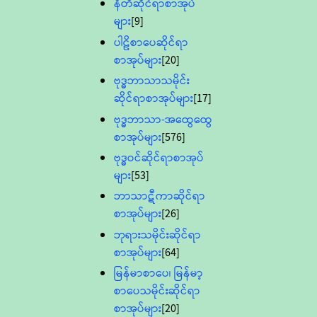
နီတိဆိုင်ရာစာအုပ်
များ
[9]
ပါဠိစာပေဆိုင်ရာ
စာအုပ်များ
[20]
ဗုဒ္ဓဘာသာသမိုင်း
ဆိုင်ရာစာအုပ်များ
[17]
ဗုဒ္ဓဘာသာ-အထွေထွေ
စာအုပ်များ
[576]
ဗုဒ္ဓဝင်ဆိုင်ရာစာအုပ်
များ
[53]
ဘာသာဋီကာဆိုင်ရာ
စာအုပ်များ
[26]
ဘုရားသမိုင်းဆိုင်ရာ
စာအုပ်များ
[64]
မြန်မာစာပေ၊ မြန်မာ့
စာပေသမိုင်းဆိုင်ရာ
စာအုပ်များ
[20]