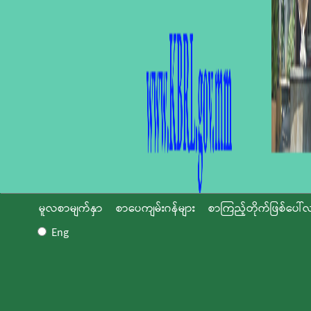
မူလစာမျက်နှာ
စာပေကျမ်းဂန်များ
စာကြည့်တိုက်ဖြစ်ပေါ်လ
Eng