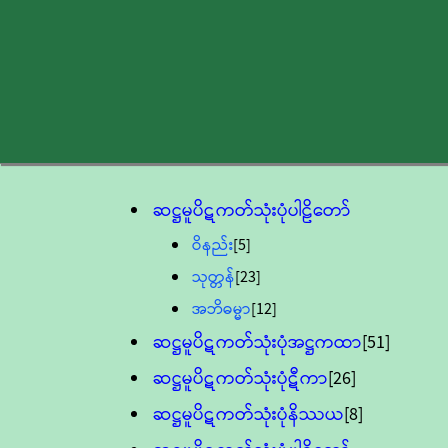
ဆဋ္ဌမူပိဋကတ်သုံးပုံပါဠိတော်
ဝိနည်း
[5]
သုတ္တန်
[23]
အဘိဓမ္မာ
[12]
ဆဋ္ဌမူပိဋကတ်သုံးပုံအဋ္ဌကထာ
[51]
ဆဋ္ဌမူပိဋကတ်သုံးပုံဋီကာ
[26]
ဆဋ္ဌမူပိဋကတ်သုံးပုံနိဿယ
[8]