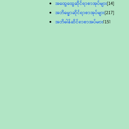
အထွေထွေဆိုင်ရာစာအုပ်များ
[14]
အဘိဓမ္မာဆိုင်ရာစာအုပ်များ
[217]
အဘိဓါန်ဆိုင်ရာစာအုပ်များ
[15]
အင်္ဂလိပ်ဘာသာဖြင့်ပြုစုသော ဗုဒ္ဓ
စာပေများ
[895]
လူငယ်ကဏ္ဍ ဗုဒ္ဓဘာသာ
သင်ခန်းစာ
[16]
ပိဋကသုံးပုံပါဠိတော် (ဆဋ္ဌမူ
ကွန်ပျူတာစာစီ)
ဝိနည်း
[5]
သုတ္တန်
[23]
အဘိဓမ္မာ
[12]
တရားတော်များ (Audio, MP-3)
ဘဒ္ဒန္တဝိမလ(မိုးကုတ်ဆရာတော်)