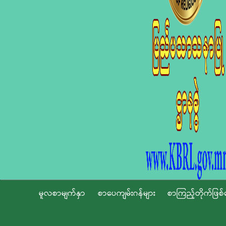
မူလစာမျက်နှာ
စာပေကျမ်းဂန်များ
စာကြည့်တိုက်ဖြစ်