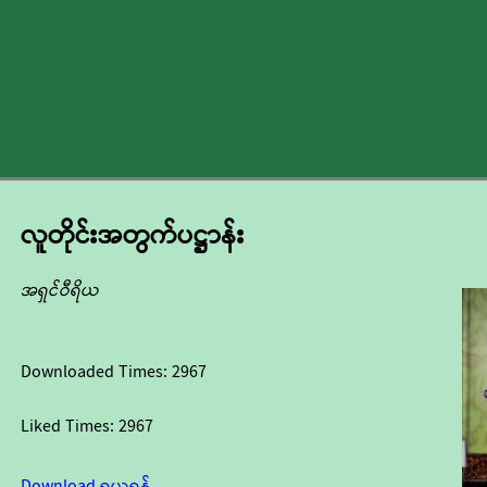
လူတိုင်းအတွက်ပဋ္ဌာန်း
အရှင်ဝီရိယ
Downloaded Times:
2967
Liked Times:
2967
Download ရယူရန်