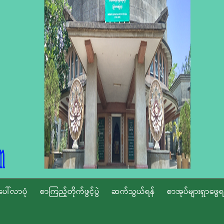
ပေါ်လာပုံ
စာကြည့်တိုက်ဖွင့်ပွဲ
ဆက်သွယ်ရန်
စာအုပ်များရှာဖွေရ