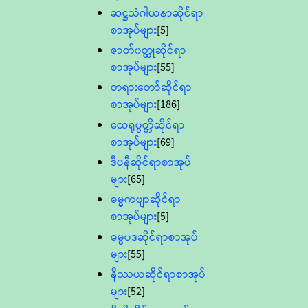
ဆဋ္ဌသံဂါယနာဆိုင်ရာ
စာအုပ်များ
[5]
ဇာတ်၀တ္ထုဆိုင်ရာ
စာအုပ်များ
[55]
တရားတော်ဆိုင်ရာ
စာအုပ်များ
[186]
ထေရုပ္ပတ္တိဆိုင်ရာ
စာအုပ်များ
[69]
ဒီပနီဆိုင်ရာစာအုပ်
များ
[65]
ဓမ္မကဗျာဆိုင်ရာ
စာအုပ်များ
[5]
ဓမ္မပဒဆိုင်ရာစာအုပ်
များ
[55]
နိဿယဆိုင်ရာစာအုပ်
များ
[52]