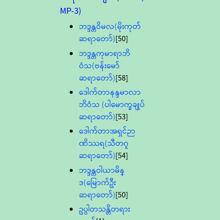
MP-3)
ဘဒ္ဒန္တဝိမလ(မိုးကုတ်
ဆရာတော်)
[50]
ဘဒ္ဒန္တကုမာရာဘိ
ဝံသ(ဗန်းမော်
ဆရာတော်)
[58]
ဒေါက်တာနန္ဒမာလာ
ဘိဝံသ (ပါမောက္ခချုပ်
ဆရာတော်)
[53]
ဒေါက်တာအရှင်ဉာ
ဏိဿရ(သီတဂူ
ဆရာတော်)
[54]
ဘဒ္ဒန္တဝါယာမိန္
ဒ(မြောက်ဦး
ဆရာတော်)
[50]
ဥပ္ပါတသန္တိတရား