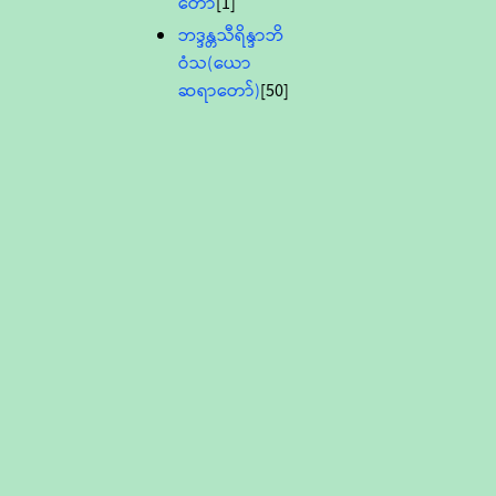
တော်
[1]
ဘဒ္ဒန္တသီရိန္ဒာဘိ
ဝံသ(ယော
ဆရာတော်)
[50]