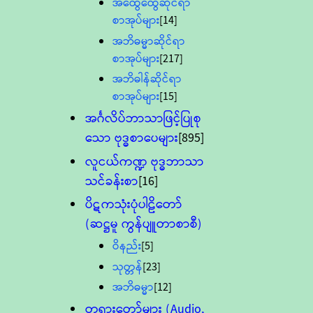
အထွေထွေဆိုင်ရာ
စာအုပ်များ
[14]
အဘိဓမ္မာဆိုင်ရာ
စာအုပ်များ
[217]
အဘိဓါန်ဆိုင်ရာ
စာအုပ်များ
[15]
အင်္ဂလိပ်ဘာသာဖြင့်ပြုစု
သော ဗုဒ္ဓစာပေများ
[895]
လူငယ်ကဏ္ဍ ဗုဒ္ဓဘာသာ
သင်ခန်းစာ
[16]
ပိဋကသုံးပုံပါဠိတော်
(ဆဋ္ဌမူ ကွန်ပျူတာစာစီ)
ဝိနည်း
[5]
သုတ္တန်
[23]
အဘိဓမ္မာ
[12]
တရားတော်များ (Audio,