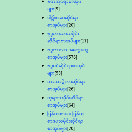
နီတိဆိုင်ရာစာအုပ်
များ
[9]
ပါဠိစာပေဆိုင်ရာ
စာအုပ်များ
[20]
ဗုဒ္ဓဘာသာသမိုင်း
ဆိုင်ရာစာအုပ်များ
[17]
ဗုဒ္ဓဘာသာ-အထွေထွေ
စာအုပ်များ
[576]
ဗုဒ္ဓဝင်ဆိုင်ရာစာအုပ်
များ
[53]
ဘာသာဋီကာဆိုင်ရာ
စာအုပ်များ
[26]
ဘုရားသမိုင်းဆိုင်ရာ
စာအုပ်များ
[64]
မြန်မာစာပေ၊ မြန်မာ့
စာပေသမိုင်းဆိုင်ရာ
စာအုပ်များ
[20]