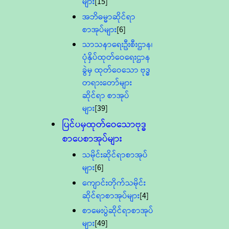
များ
[15]
အဘိဓမ္မာဆိုင်ရာ
စာအုပ်များ
[6]
သာသနာရေးဦးစီးဌာန၊
ပုံနှိပ်ထုတ်ဝေရေးဌာန
ခွဲမှ ထုတ်ဝေသော ဗုဒ္ဓ
တရားတော်များ
ဆိုင်ရာ စာအုပ်
များ
[39]
ပြင်ပမှထုတ်ဝေသောဗုဒ္ဓ
စာပေစာအုပ်များ
သမိုင်းဆိုင်ရာစာအုပ်
များ
[6]
ကျောင်းတိုက်သမိုင်း
ဆိုင်ရာစာအုပ်များ
[4]
စာမေးပွဲဆိုင်ရာစာအုပ်
များ
[49]