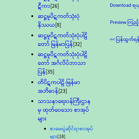
Download ရယ
ဋီကာ
[26]
ဆဋ္ဌမူပိဋကတ်သုံးပုံ
Preview ကြည့်
နိဿယ
[8]
ဆဋ္ဌမူပိဋကတ်သုံးပုံပါဠိ
<< ပြန်ထွက်ရန
တော် မြန်မာပြန်
[32]
ဆဋ္ဌမူပိဋကတ်သုံးပုံပါဠိ
တော် အင်္ဂလိပ်ဘာသာ
ပြန်
[35]
တိပိဋကပါဠိ-မြန်မာ
အဘိဓာန်
[23]
သာသနာရေး၀န်ကြီးဌာန
မှ ထုတ်ဝေသော စာအုပ်
များ
စာမေးပွဲဆိုင်ရာစာအုပ်
များ
[18]