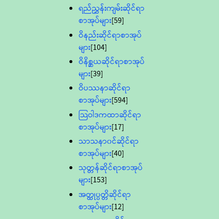
ရည်ညွှန်းကျမ်းဆိုင်ရာ
စာအုပ်များ
[59]
ဝိနည်းဆိုင်ရာစာအုပ်
များ
[104]
ဝိနိစ္ဆယဆိုင်ရာစာအုပ်
များ
[39]
ဝိပဿနာဆိုင်ရာ
စာအုပ်များ
[594]
သြဝါဒကထာဆိုင်ရာ
စာအုပ်များ
[17]
သာသနာ၀င်ဆိုင်ရာ
စာအုပ်များ
[40]
သုတ္တန်ဆိုင်ရာစာအုပ်
များ
[153]
အတ္ထုပ္ပတ္တိဆိုင်ရာ
စာအုပ်များ
[12]