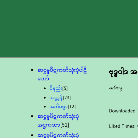
ဆဋ္ဌမူပိဋကတ်သုံးပုံပါဠိ
ဗုဒ္ဓဝါဒ
တော်
မင်းစန္ဒ
ဝိနည်း
[5]
သုတ္တန်
[23]
အဘိဓမ္မာ
[12]
Downloaded 
ဆဋ္ဌမူပိဋကတ်သုံးပုံ
အဋ္ဌကထာ
[51]
Liked Times:
ဆဋ္ဌမူပိဋကတ်သုံးပုံ