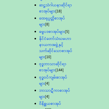
ဆဋ္ဌသံဂါယနာဆိုင်ရာ
စာအုပ်များ
[18]
ထေရုပ္ပတ္တိစာအုပ်
များ
[8]
ဓမ္မပဒစာအုပ်များ
[5]
နိုင်ငံတော်သံဃမဟာ
နာယကအဖွဲ့နှင့်
သက်ဆိုင်သောစာအုပ်
များ
[10]
ဗုဒ္ဓဘာသာဆိုင်ရာ
စာအုပ်များ
[144]
ဗုဒ္ဓဝင်ကျမ်းစာအုပ်
များ
[4]
ဘာသာဋီကာစာအုပ်
များ
[4]
ဝိနိစ္ဆယစာအုပ်