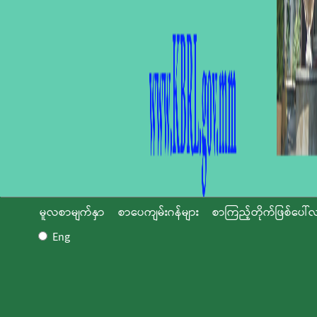
မူလစာမျက်နှာ
စာပေကျမ်းဂန်များ
စာကြည့်တိုက်ဖြစ်ပေါ်လ
Eng