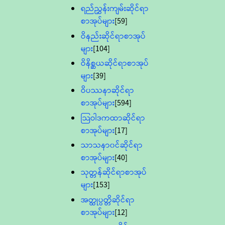
ရည်ညွှန်းကျမ်းဆိုင်ရာ
စာအုပ်များ
[59]
ဝိနည်းဆိုင်ရာစာအုပ်
များ
[104]
ဝိနိစ္ဆယဆိုင်ရာစာအုပ်
များ
[39]
ဝိပဿနာဆိုင်ရာ
စာအုပ်များ
[594]
သြဝါဒကထာဆိုင်ရာ
စာအုပ်များ
[17]
သာသနာ၀င်ဆိုင်ရာ
စာအုပ်များ
[40]
သုတ္တန်ဆိုင်ရာစာအုပ်
များ
[153]
အတ္ထုပ္ပတ္တိဆိုင်ရာ
စာအုပ်များ
[12]