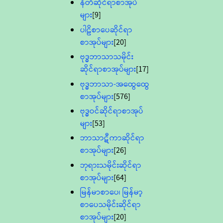
နီတိဆိုင်ရာစာအုပ်
များ
[9]
ပါဠိစာပေဆိုင်ရာ
စာအုပ်များ
[20]
ဗုဒ္ဓဘာသာသမိုင်း
ဆိုင်ရာစာအုပ်များ
[17]
ဗုဒ္ဓဘာသာ-အထွေထွေ
စာအုပ်များ
[576]
ဗုဒ္ဓဝင်ဆိုင်ရာစာအုပ်
များ
[53]
ဘာသာဋီကာဆိုင်ရာ
စာအုပ်များ
[26]
ဘုရားသမိုင်းဆိုင်ရာ
စာအုပ်များ
[64]
မြန်မာစာပေ၊ မြန်မာ့
စာပေသမိုင်းဆိုင်ရာ
စာအုပ်များ
[20]