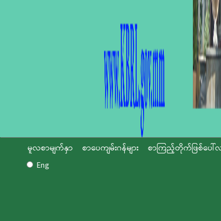
မူလစာမျက်နှာ
စာပေကျမ်းဂန်များ
စာကြည့်တိုက်ဖြစ်ပေါ်လ
Eng