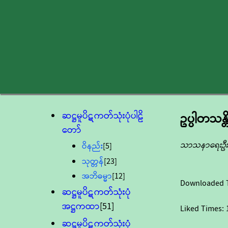
ဆဋ္ဌမူပိဋကတ်သုံးပုံပါဠိ
ဥပ္ပါတသန္
တော်
သာသနာရေးဦးစ
ဝိနည်း
[5]
သုတ္တန်
[23]
အဘိဓမ္မာ
[12]
Downloaded 
ဆဋ္ဌမူပိဋကတ်သုံးပုံ
အဋ္ဌကထာ
[51]
Liked Times:
ဆဋ္ဌမူပိဋကတ်သုံးပုံ