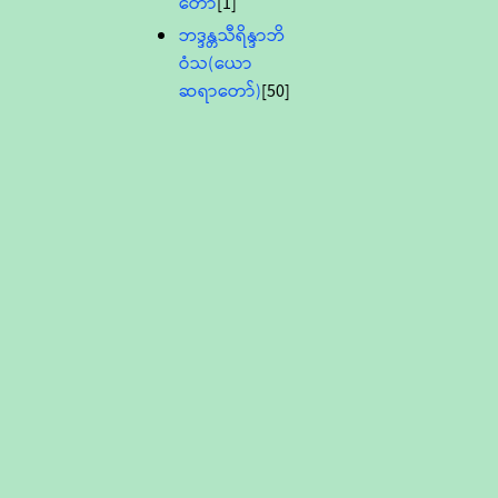
တော်
[1]
ဘဒ္ဒန္တသီရိန္ဒာဘိ
ဝံသ(ယော
ဆရာတော်)
[50]