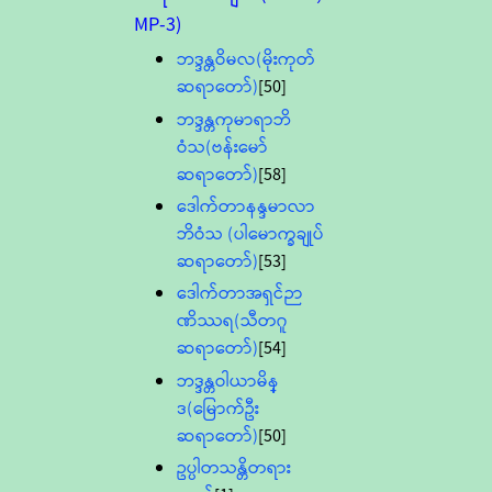
MP-3)
ဘဒ္ဒန္တဝိမလ(မိုးကုတ်
ဆရာတော်)
[50]
ဘဒ္ဒန္တကုမာရာဘိ
ဝံသ(ဗန်းမော်
ဆရာတော်)
[58]
ဒေါက်တာနန္ဒမာလာ
ဘိဝံသ (ပါမောက္ခချုပ်
ဆရာတော်)
[53]
ဒေါက်တာအရှင်ဉာ
ဏိဿရ(သီတဂူ
ဆရာတော်)
[54]
ဘဒ္ဒန္တဝါယာမိန္
ဒ(မြောက်ဦး
ဆရာတော်)
[50]
ဥပ္ပါတသန္တိတရား