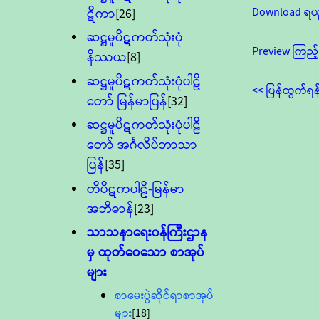
Download ရယ
ဋီကာ
[26]
ဆဋ္ဌမူပိဋကတ်သုံးပုံ
Preview ကြည့်
နိဿယ
[8]
ဆဋ္ဌမူပိဋကတ်သုံးပုံပါဠိ
<< ပြန်ထွက်ရန
တော် မြန်မာပြန်
[32]
ဆဋ္ဌမူပိဋကတ်သုံးပုံပါဠိ
တော် အင်္ဂလိပ်ဘာသာ
ပြန်
[35]
တိပိဋကပါဠိ-မြန်မာ
အဘိဓာန်
[23]
သာသနာရေး၀န်ကြီးဌာန
မှ ထုတ်ဝေသော စာအုပ်
များ
စာမေးပွဲဆိုင်ရာစာအုပ်
များ
[18]