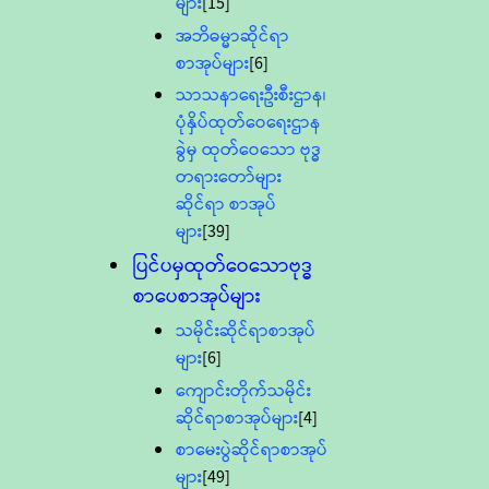
များ
[15]
အဘိဓမ္မာဆိုင်ရာ
စာအုပ်များ
[6]
သာသနာရေးဦးစီးဌာန၊
ပုံနှိပ်ထုတ်ဝေရေးဌာန
ခွဲမှ ထုတ်ဝေသော ဗုဒ္ဓ
တရားတော်များ
ဆိုင်ရာ စာအုပ်
များ
[39]
ပြင်ပမှထုတ်ဝေသောဗုဒ္ဓ
စာပေစာအုပ်များ
သမိုင်းဆိုင်ရာစာအုပ်
များ
[6]
ကျောင်းတိုက်သမိုင်း
ဆိုင်ရာစာအုပ်များ
[4]
စာမေးပွဲဆိုင်ရာစာအုပ်
များ
[49]