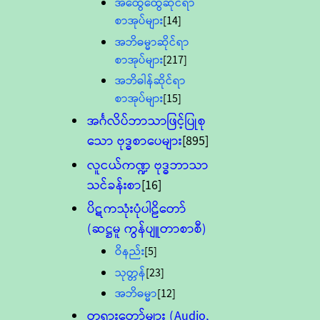
အထွေထွေဆိုင်ရာ
စာအုပ်များ
[14]
အဘိဓမ္မာဆိုင်ရာ
စာအုပ်များ
[217]
အဘိဓါန်ဆိုင်ရာ
စာအုပ်များ
[15]
အင်္ဂလိပ်ဘာသာဖြင့်ပြုစု
သော ဗုဒ္ဓစာပေများ
[895]
လူငယ်ကဏ္ဍ ဗုဒ္ဓဘာသာ
သင်ခန်းစာ
[16]
ပိဋကသုံးပုံပါဠိတော်
(ဆဋ္ဌမူ ကွန်ပျူတာစာစီ)
ဝိနည်း
[5]
သုတ္တန်
[23]
အဘိဓမ္မာ
[12]
တရားတော်များ (Audio,