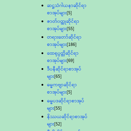
ဆဋ္ဌသံဂါယနာဆိုင်ရာ
စာအုပ်များ
[5]
ဇာတ်၀တ္ထုဆိုင်ရာ
စာအုပ်များ
[55]
တရားတော်ဆိုင်ရာ
စာအုပ်များ
[186]
ထေရုပ္ပတ္တိဆိုင်ရာ
စာအုပ်များ
[69]
ဒီပနီဆိုင်ရာစာအုပ်
များ
[65]
ဓမ္မကဗျာဆိုင်ရာ
စာအုပ်များ
[5]
ဓမ္မပဒဆိုင်ရာစာအုပ်
များ
[55]
နိဿယဆိုင်ရာစာအုပ်
များ
[52]