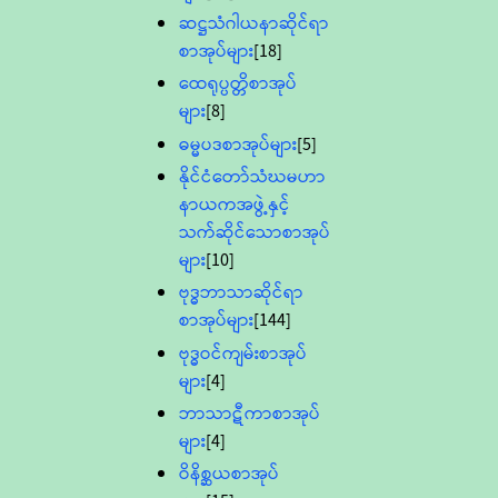
ဆဋ္ဌသံဂါယနာဆိုင်ရာ
စာအုပ်များ
[18]
ထေရုပ္ပတ္တိစာအုပ်
များ
[8]
ဓမ္မပဒစာအုပ်များ
[5]
နိုင်ငံတော်သံဃမဟာ
နာယကအဖွဲ့နှင့်
သက်ဆိုင်သောစာအုပ်
များ
[10]
ဗုဒ္ဓဘာသာဆိုင်ရာ
စာအုပ်များ
[144]
ဗုဒ္ဓဝင်ကျမ်းစာအုပ်
များ
[4]
ဘာသာဋီကာစာအုပ်
များ
[4]
ဝိနိစ္ဆယစာအုပ်