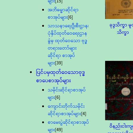
များ
[15]
အဘိဓမ္မာဆိုင်ရာ
စာအုပ်များ
[6]
ခုဒ္ဒသိက္ခာ မ
သာသနာရေးဦးစီးဌာန၊
သိက္ခာ
ပုံနှိပ်ထုတ်ဝေရေးဌာန
ခွဲမှ ထုတ်ဝေသော ဗုဒ္ဓ
တရားတော်များ
ဆိုင်ရာ စာအုပ်
များ
[39]
ပြင်ပမှထုတ်ဝေသောဗုဒ္ဓ
စာပေစာအုပ်များ
သမိုင်းဆိုင်ရာစာအုပ်
များ
[6]
ကျောင်းတိုက်သမိုင်း
ဆိုင်ရာစာအုပ်များ
[4]
စာမေးပွဲဆိုင်ရာစာအုပ်
ဝိနည်းငါးကျမ
များ
[49]