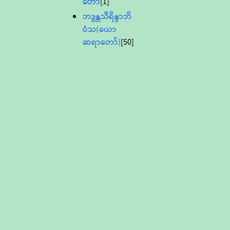
တော်
[1]
ဘဒ္ဒန္တသီရိန္ဒာဘိ
ဝံသ(ယော
ဆရာတော်)
[50]