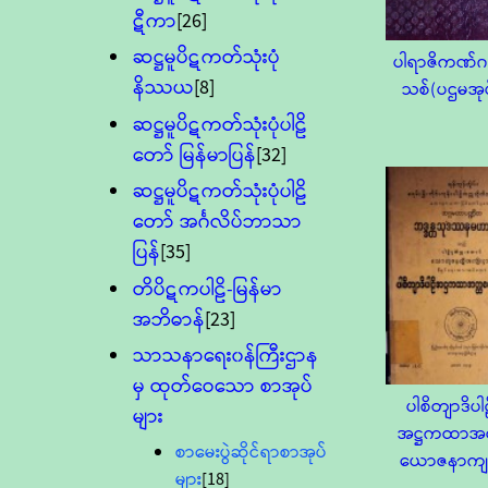
ဋီကာ
[26]
ဆဋ္ဌမူပိဋကတ်သုံးပုံ
ပါရာဇိကဏ်ဂဏ
နိဿယ
[8]
သစ်(ပဌမအုပ
ဆဋ္ဌမူပိဋကတ်သုံးပုံပါဠိ
တော် မြန်မာပြန်
[32]
ဆဋ္ဌမူပိဋကတ်သုံးပုံပါဠိ
တော် အင်္ဂလိပ်ဘာသာ
ပြန်
[35]
တိပိဋကပါဠိ-မြန်မာ
အဘိဓာန်
[23]
သာသနာရေး၀န်ကြီးဌာန
မှ ထုတ်ဝေသော စာအုပ်
ပါစိတျာဒိပါ
များ
အဋ္ဌကထာအတ
စာမေးပွဲဆိုင်ရာစာအုပ်
ယောဇနာကျမ
များ
[18]