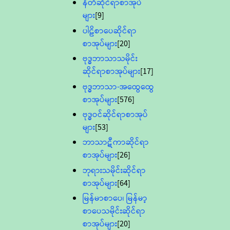
နီတိဆိုင်ရာစာအုပ်
များ
[9]
ပါဠိစာပေဆိုင်ရာ
စာအုပ်များ
[20]
ဗုဒ္ဓဘာသာသမိုင်း
ဆိုင်ရာစာအုပ်များ
[17]
ဗုဒ္ဓဘာသာ-အထွေထွေ
စာအုပ်များ
[576]
ဗုဒ္ဓဝင်ဆိုင်ရာစာအုပ်
များ
[53]
ဘာသာဋီကာဆိုင်ရာ
စာအုပ်များ
[26]
ဘုရားသမိုင်းဆိုင်ရာ
စာအုပ်များ
[64]
မြန်မာစာပေ၊ မြန်မာ့
စာပေသမိုင်းဆိုင်ရာ
စာအုပ်များ
[20]