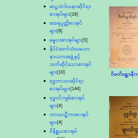
ဆဋ္ဌသံဂါယနာဆိုင်ရာ
စာအုပ်များ
[18]
ထေရုပ္ပတ္တိစာအုပ်
များ
[8]
ဓမ္မပဒစာအုပ်များ
[5]
နိုင်ငံတော်သံဃမဟာ
နာယကအဖွဲ့နှင့်
သက်ဆိုင်သောစာအုပ်
များ
[10]
ဝိမတိစ္ဆေဒနီက
ဗုဒ္ဓဘာသာဆိုင်ရာ
စာအုပ်များ
[144]
ဗုဒ္ဓဝင်ကျမ်းစာအုပ်
များ
[4]
ဘာသာဋီကာစာအုပ်
များ
[4]
ဝိနိစ္ဆယစာအုပ်