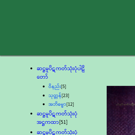
ဆဋ္ဌမူပိဋကတ်သုံးပုံပါဠိ
တော်
ဝိနည်း
[5]
သုတ္တန်
[23]
အဘိဓမ္မာ
[12]
ဆဋ္ဌမူပိဋကတ်သုံးပုံ
အဋ္ဌကထာ
[51]
ဆဋ္ဌမူပိဋကတ်သုံးပုံ