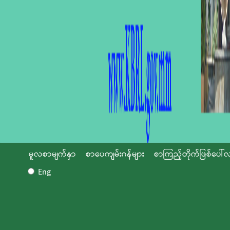
မူလစာမျက်နှာ
စာပေကျမ်းဂန်များ
စာကြည့်တိုက်ဖြစ်ပေါ်လ
Eng