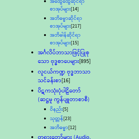
အထွေထွေဆိုင်ရာ
စာအုပ်များ
[14]
အဘိဓမ္မာဆိုင်ရာ
စာအုပ်များ
[217]
အဘိဓါန်ဆိုင်ရာ
စာအုပ်များ
[15]
အင်္ဂလိပ်ဘာသာဖြင့်ပြုစု
သော ဗုဒ္ဓစာပေများ
[895]
လူငယ်ကဏ္ဍ ဗုဒ္ဓဘာသာ
သင်ခန်းစာ
[16]
ပိဋကသုံးပုံပါဠိတော်
(ဆဋ္ဌမူ ကွန်ပျူတာစာစီ)
ဝိနည်း
[5]
သုတ္တန်
[23]
အဘိဓမ္မာ
[12]
တရားတော်များ (Audio,