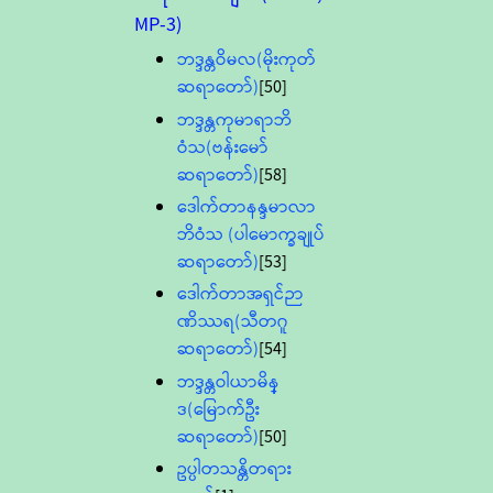
MP-3)
ဘဒ္ဒန္တဝိမလ(မိုးကုတ်
ဆရာတော်)
[50]
ဘဒ္ဒန္တကုမာရာဘိ
ဝံသ(ဗန်းမော်
ဆရာတော်)
[58]
ဒေါက်တာနန္ဒမာလာ
ဘိဝံသ (ပါမောက္ခချုပ်
ဆရာတော်)
[53]
ဒေါက်တာအရှင်ဉာ
ဏိဿရ(သီတဂူ
ဆရာတော်)
[54]
ဘဒ္ဒန္တဝါယာမိန္
ဒ(မြောက်ဦး
ဆရာတော်)
[50]
ဥပ္ပါတသန္တိတရား