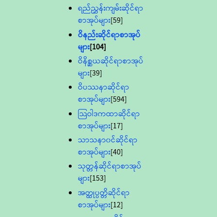
ရည်ညွှန်းကျမ်းဆိုင်ရာ
စာအုပ်များ
[59]
ဝိနည်းဆိုင်ရာစာအုပ်
များ
[104]
ဝိနိစ္ဆယဆိုင်ရာစာအုပ်
များ
[39]
ဝိပဿနာဆိုင်ရာ
စာအုပ်များ
[594]
သြဝါဒကထာဆိုင်ရာ
စာအုပ်များ
[17]
သာသနာ၀င်ဆိုင်ရာ
စာအုပ်များ
[40]
သုတ္တန်ဆိုင်ရာစာအုပ်
များ
[153]
အတ္ထုပ္ပတ္တိဆိုင်ရာ
စာအုပ်များ
[12]