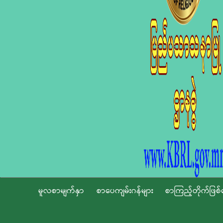
မူလစာမျက်နှာ
စာပေကျမ်းဂန်များ
စာကြည့်တိုက်ဖြစ်