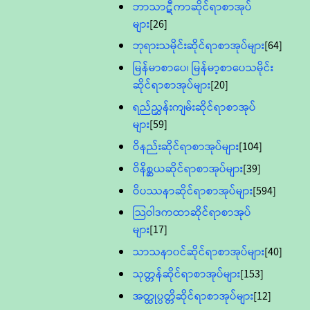
ဘာသာဋီကာဆိုင်ရာစာအုပ်
များ
[26]
ဘုရားသမိုင်းဆိုင်ရာစာအုပ်များ
[64]
မြန်မာစာပေ၊ မြန်မာ့စာပေသမိုင်း
ဆိုင်ရာစာအုပ်များ
[20]
ရည်ညွှန်းကျမ်းဆိုင်ရာစာအုပ်
များ
[59]
ဝိနည်းဆိုင်ရာစာအုပ်များ
[104]
ဝိနိစ္ဆယဆိုင်ရာစာအုပ်များ
[39]
ဝိပဿနာဆိုင်ရာစာအုပ်များ
[594]
သြဝါဒကထာဆိုင်ရာစာအုပ်
များ
[17]
သာသနာ၀င်ဆိုင်ရာစာအုပ်များ
[40]
သုတ္တန်ဆိုင်ရာစာအုပ်များ
[153]
အတ္ထုပ္ပတ္တိဆိုင်ရာစာအုပ်များ
[12]