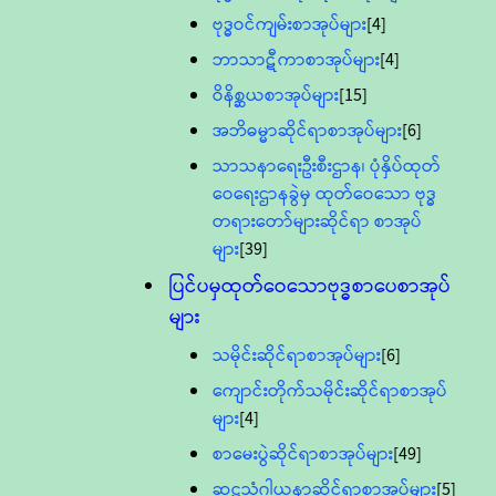
ဗုဒ္ဓဝင်ကျမ်းစာအုပ်များ
[4]
ဘာသာဋီကာစာအုပ်များ
[4]
ဝိနိစ္ဆယစာအုပ်များ
[15]
အဘိဓမ္မာဆိုင်ရာစာအုပ်များ
[6]
သာသနာရေးဦးစီးဌာန၊ ပုံနှိပ်ထုတ်
ဝေရေးဌာနခွဲမှ ထုတ်ဝေသော ဗုဒ္ဓ
တရားတော်များဆိုင်ရာ စာအုပ်
များ
[39]
ပြင်ပမှထုတ်ဝေသောဗုဒ္ဓစာပေစာအုပ်
များ
သမိုင်းဆိုင်ရာစာအုပ်များ
[6]
ကျောင်းတိုက်သမိုင်းဆိုင်ရာစာအုပ်
များ
[4]
စာမေးပွဲဆိုင်ရာစာအုပ်များ
[49]
ဆဋ္ဌသံဂါယနာဆိုင်ရာစာအုပ်များ
[5]