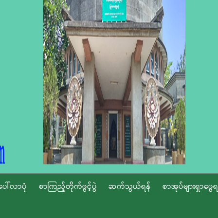
ပေါ်လာပုံ
စာကြည့်တိုက်ဖွင့်ပွဲ
ဆက်သွယ်ရန်
စာအုပ်များရှာဖွေရ