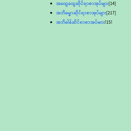
အထွေထွေဆိုင်ရာစာအုပ်များ
[14]
အဘိဓမ္မာဆိုင်ရာစာအုပ်များ
[217]
အဘိဓါန်ဆိုင်ရာစာအုပ်များ
[15]
အင်္ဂလိပ်ဘာသာဖြင့်ပြုစုသော ဗုဒ္ဓ
စာပေများ
[895]
လူငယ်ကဏ္ဍ ဗုဒ္ဓဘာသာ
သင်ခန်းစာ
[16]
ပိဋကသုံးပုံပါဠိတော် (ဆဋ္ဌမူ
ကွန်ပျူတာစာစီ)
ဝိနည်း
[5]
သုတ္တန်
[23]
အဘိဓမ္မာ
[12]
တရားတော်များ (Audio, MP-3)
ဘဒ္ဒန္တဝိမလ(မိုးကုတ်ဆရာတော်)