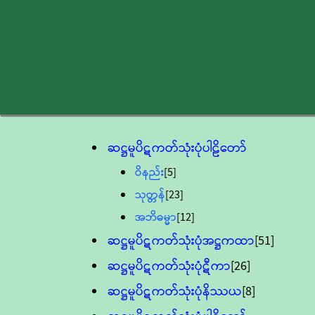
ဆဋ္ဌမူပိဋကတ်သုံးပုံပါဠိတော်
ဝိနည်း
[5]
သုတ္တန်
[23]
အဘိဓမ္မာ
[12]
ဆဋ္ဌမူပိဋကတ်သုံးပုံအဋ္ဌကထာ
[51]
ဆဋ္ဌမူပိဋကတ်သုံးပုံဋီကာ
[26]
ဆဋ္ဌမူပိဋကတ်သုံးပုံနိဿယ
[8]