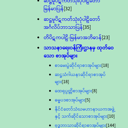
ဆဋ္ဌမူပိဋကတ်သုံးပုံပါဠိတော်
မြန်မာပြန်
[32]
ဆဋ္ဌမူပိဋကတ်သုံးပုံပါဠိတော်
အင်္ဂလိပ်ဘာသာပြန်
[35]
တိပိဋကပါဠိ-မြန်မာအဘိဓာန်
[23]
သာသနာရေး၀န်ကြီးဌာနမှ ထုတ်ဝေ
သော စာအုပ်များ
စာမေးပွဲဆိုင်ရာစာအုပ်များ
[18]
ဆဋ္ဌသံဂါယနာဆိုင်ရာစာအုပ်
များ
[18]
ထေရုပ္ပတ္တိစာအုပ်များ
[8]
ဓမ္မပဒစာအုပ်များ
[5]
နိုင်ငံတော်သံဃမဟာနာယကအဖွဲ့
နှင့် သက်ဆိုင်သောစာအုပ်များ
[10]
ဗုဒ္ဓဘာသာဆိုင်ရာစာအုပ်များ
[144]