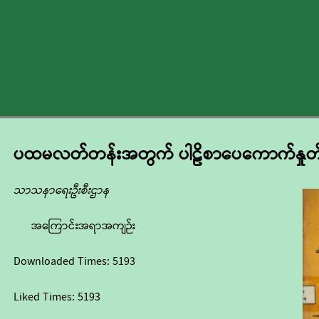
ပထမလတ်တန်းအတွက် ပါဠိစာပေကောက်နှုတ်
သာသနာရေးဦးစီးဌာန
အကြောင်းအရာအကျဉ်း
Downloaded Times:
5193
Liked Times:
5193