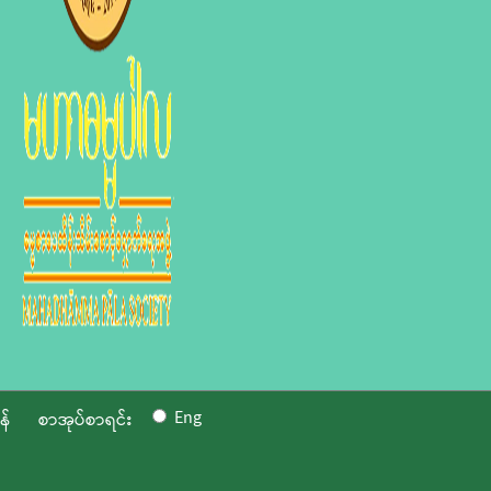
Eng
န်
စာအုပ်စာရင်း