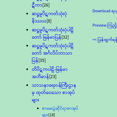
ဋီကာ
[26]
Download ရယ
ဆဋ္ဌမူပိဋကတ်သုံးပုံ
နိဿယ
[8]
Preview ကြည့်
ဆဋ္ဌမူပိဋကတ်သုံးပုံပါဠိ
တော် မြန်မာပြန်
[32]
<< ပြန်ထွက်ရန
ဆဋ္ဌမူပိဋကတ်သုံးပုံပါဠိ
တော် အင်္ဂလိပ်ဘာသာ
ပြန်
[35]
တိပိဋကပါဠိ-မြန်မာ
အဘိဓာန်
[23]
သာသနာရေး၀န်ကြီးဌာန
မှ ထုတ်ဝေသော စာအုပ်
များ
စာမေးပွဲဆိုင်ရာစာအုပ်
များ
[18]