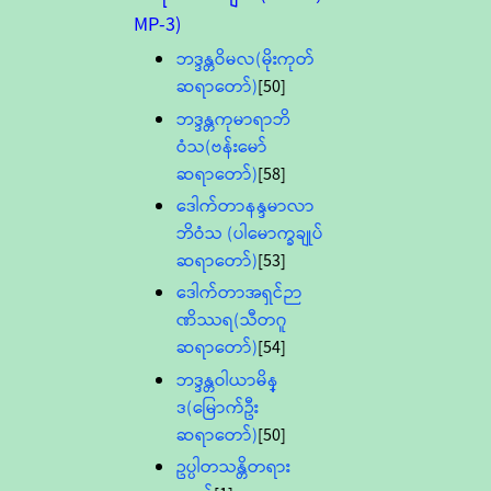
MP-3)
ဘဒ္ဒန္တဝိမလ(မိုးကုတ်
ဆရာတော်)
[50]
ဘဒ္ဒန္တကုမာရာဘိ
ဝံသ(ဗန်းမော်
ဆရာတော်)
[58]
ဒေါက်တာနန္ဒမာလာ
ဘိဝံသ (ပါမောက္ခချုပ်
ဆရာတော်)
[53]
ဒေါက်တာအရှင်ဉာ
ဏိဿရ(သီတဂူ
ဆရာတော်)
[54]
ဘဒ္ဒန္တဝါယာမိန္
ဒ(မြောက်ဦး
ဆရာတော်)
[50]
ဥပ္ပါတသန္တိတရား