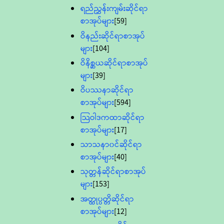
ရည်ညွှန်းကျမ်းဆိုင်ရာ
စာအုပ်များ
[59]
ဝိနည်းဆိုင်ရာစာအုပ်
များ
[104]
ဝိနိစ္ဆယဆိုင်ရာစာအုပ်
များ
[39]
ဝိပဿနာဆိုင်ရာ
စာအုပ်များ
[594]
သြဝါဒကထာဆိုင်ရာ
စာအုပ်များ
[17]
သာသနာ၀င်ဆိုင်ရာ
စာအုပ်များ
[40]
သုတ္တန်ဆိုင်ရာစာအုပ်
များ
[153]
အတ္ထုပ္ပတ္တိဆိုင်ရာ
စာအုပ်များ
[12]