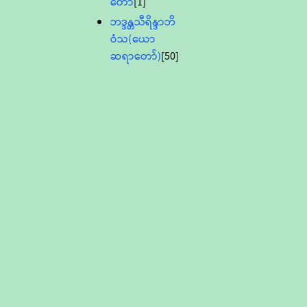
တော်
[1]
ဘဒ္ဒန္တသီရိန္ဒာဘိ
ဝံသ(ယော
ဆရာတော်)
[50]