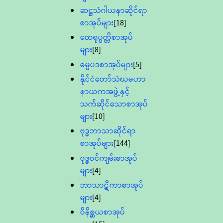
ဆဋ္ဌသံဂါယနာဆိုင်ရာ
စာအုပ်များ
[18]
ထေရုပ္ပတ္တိစာအုပ်
များ
[8]
ဓမ္မပဒစာအုပ်များ
[5]
နိုင်ငံတော်သံဃမဟာ
နာယကအဖွဲ့နှင့်
သက်ဆိုင်သောစာအုပ်
များ
[10]
ဗုဒ္ဓဘာသာဆိုင်ရာ
စာအုပ်များ
[144]
ဗုဒ္ဓဝင်ကျမ်းစာအုပ်
များ
[4]
ဘာသာဋီကာစာအုပ်
များ
[4]
ဝိနိစ္ဆယစာအုပ်