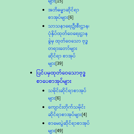
များ
[15]
အဘိဓမ္မာဆိုင်ရာ
စာအုပ်များ
[6]
သာသနာရေးဦးစီးဌာန၊
ပုံနှိပ်ထုတ်ဝေရေးဌာန
ခွဲမှ ထုတ်ဝေသော ဗုဒ္ဓ
တရားတော်များ
ဆိုင်ရာ စာအုပ်
များ
[39]
ပြင်ပမှထုတ်ဝေသောဗုဒ္ဓ
စာပေစာအုပ်များ
သမိုင်းဆိုင်ရာစာအုပ်
များ
[6]
ကျောင်းတိုက်သမိုင်း
ဆိုင်ရာစာအုပ်များ
[4]
စာမေးပွဲဆိုင်ရာစာအုပ်
များ
[49]