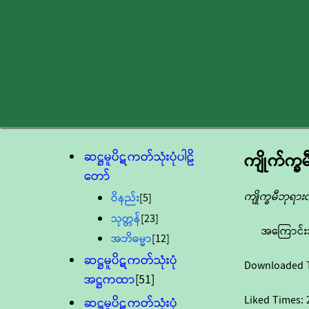
ဆဋ္ဌမူပိဋကတ်သုံးပုံပါဠိ
ကျိုက်က္ခ
တော်
ကျိုက္ခမီဘုရားလ
ဝိနည်း
[5]
သုတ္တန်
[23]
အကြောင်း
အဘိဓမ္မာ
[12]
ဆဋ္ဌမူပိဋကတ်သုံးပုံ
Downloaded 
အဋ္ဌကထာ
[51]
Liked Times:
ဆဋ္ဌမူပိဋကတ်သုံးပုံ