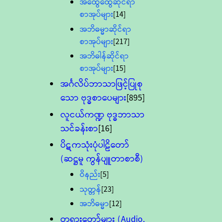
အထွေထွေဆိုင်ရာ
စာအုပ်များ
[14]
အဘိဓမ္မာဆိုင်ရာ
စာအုပ်များ
[217]
အဘိဓါန်ဆိုင်ရာ
စာအုပ်များ
[15]
အင်္ဂလိပ်ဘာသာဖြင့်ပြုစု
သော ဗုဒ္ဓစာပေများ
[895]
လူငယ်ကဏ္ဍ ဗုဒ္ဓဘာသာ
သင်ခန်းစာ
[16]
ပိဋကသုံးပုံပါဠိတော်
(ဆဋ္ဌမူ ကွန်ပျူတာစာစီ)
ဝိနည်း
[5]
သုတ္တန်
[23]
အဘိဓမ္မာ
[12]
တရားတော်များ (Audio,