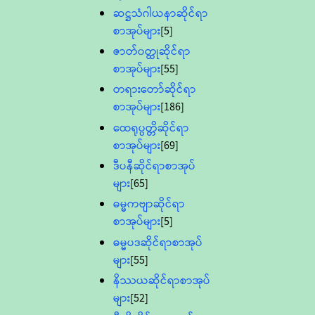
ဆဋ္ဌသံဂါယနာဆိုင်ရာ
စာအုပ်များ
[5]
ဇာတ်၀တ္ထုဆိုင်ရာ
စာအုပ်များ
[55]
တရားတော်ဆိုင်ရာ
စာအုပ်များ
[186]
ထေရုပ္ပတ္တိဆိုင်ရာ
စာအုပ်များ
[69]
ဒီပနီဆိုင်ရာစာအုပ်
များ
[65]
ဓမ္မကဗျာဆိုင်ရာ
စာအုပ်များ
[5]
ဓမ္မပဒဆိုင်ရာစာအုပ်
များ
[55]
နိဿယဆိုင်ရာစာအုပ်
များ
[52]