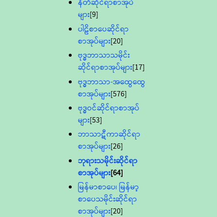
နီတိဆိုင်ရာစာအုပ်
များ
[9]
ပါဠိစာပေဆိုင်ရာ
စာအုပ်များ
[20]
ဗုဒ္ဓဘာသာသမိုင်း
ဆိုင်ရာစာအုပ်များ
[17]
ဗုဒ္ဓဘာသာ-အထွေထွေ
စာအုပ်များ
[576]
ဗုဒ္ဓဝင်ဆိုင်ရာစာအုပ်
များ
[53]
ဘာသာဋီကာဆိုင်ရာ
စာအုပ်များ
[26]
ဘုရားသမိုင်းဆိုင်ရာ
စာအုပ်များ
[64]
မြန်မာစာပေ၊ မြန်မာ့
စာပေသမိုင်းဆိုင်ရာ
စာအုပ်များ
[20]