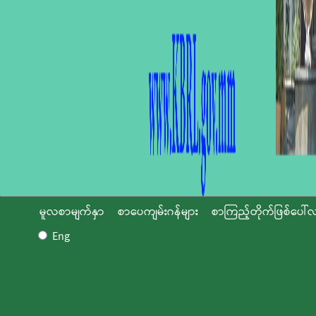
မူလစာမျက်နှာ
စာပေကျမ်းဂန်များ
စာကြည့်တိုက်ဖြစ်ပေါ်လ
Eng