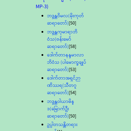
MP-3)
ဘဒ္ဒန္တဝိမလ(မိုးကုတ်
ဆရာတော်)
[50]
ဘဒ္ဒန္တကုမာရာဘိ
ဝံသ(ဗန်းမော်
ဆရာတော်)
[58]
ဒေါက်တာနန္ဒမာလာ
ဘိဝံသ (ပါမောက္ခချုပ်
ဆရာတော်)
[53]
ဒေါက်တာအရှင်ဉာ
ဏိဿရ(သီတဂူ
ဆရာတော်)
[54]
ဘဒ္ဒန္တဝါယာမိန္
ဒ(မြောက်ဦး
ဆရာတော်)
[50]
ဥပ္ပါတသန္တိတရား