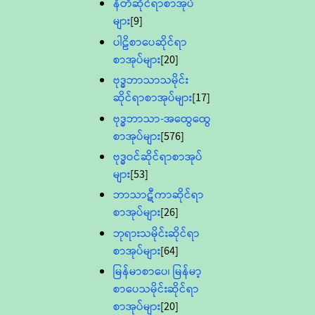
နီတိဆိုင်ရာစာအုပ်
များ
[9]
ပါဠိစာပေဆိုင်ရာ
စာအုပ်များ
[20]
ဗုဒ္ဓဘာသာသမိုင်း
ဆိုင်ရာစာအုပ်များ
[17]
ဗုဒ္ဓဘာသာ-အထွေထွေ
စာအုပ်များ
[576]
ဗုဒ္ဓဝင်ဆိုင်ရာစာအုပ်
များ
[53]
ဘာသာဋီကာဆိုင်ရာ
စာအုပ်များ
[26]
ဘုရားသမိုင်းဆိုင်ရာ
စာအုပ်များ
[64]
မြန်မာစာပေ၊ မြန်မာ့
စာပေသမိုင်းဆိုင်ရာ
စာအုပ်များ
[20]