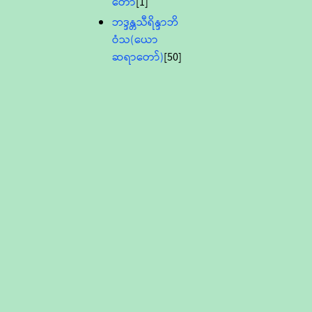
တော်
[1]
ဘဒ္ဒန္တသီရိန္ဒာဘိ
ဝံသ(ယော
ဆရာတော်)
[50]