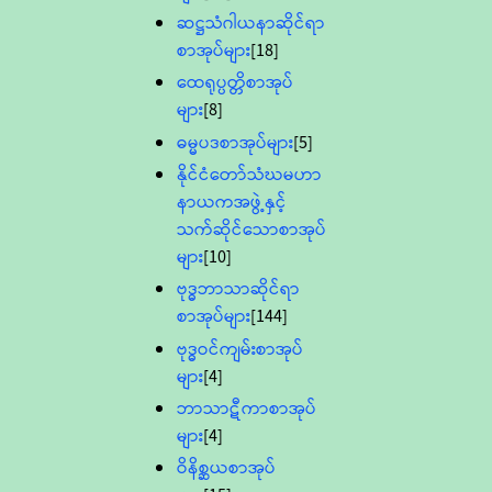
ဆဋ္ဌသံဂါယနာဆိုင်ရာ
စာအုပ်များ
[18]
ထေရုပ္ပတ္တိစာအုပ်
များ
[8]
ဓမ္မပဒစာအုပ်များ
[5]
နိုင်ငံတော်သံဃမဟာ
နာယကအဖွဲ့နှင့်
သက်ဆိုင်သောစာအုပ်
များ
[10]
ဗုဒ္ဓဘာသာဆိုင်ရာ
စာအုပ်များ
[144]
ဗုဒ္ဓဝင်ကျမ်းစာအုပ်
များ
[4]
ဘာသာဋီကာစာအုပ်
များ
[4]
ဝိနိစ္ဆယစာအုပ်