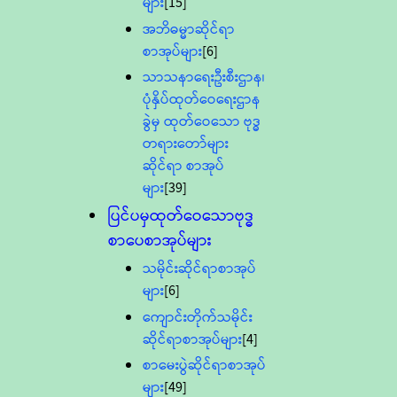
များ
[15]
အဘိဓမ္မာဆိုင်ရာ
စာအုပ်များ
[6]
သာသနာရေးဦးစီးဌာန၊
ပုံနှိပ်ထုတ်ဝေရေးဌာန
ခွဲမှ ထုတ်ဝေသော ဗုဒ္ဓ
တရားတော်များ
ဆိုင်ရာ စာအုပ်
များ
[39]
ပြင်ပမှထုတ်ဝေသောဗုဒ္ဓ
စာပေစာအုပ်များ
သမိုင်းဆိုင်ရာစာအုပ်
များ
[6]
ကျောင်းတိုက်သမိုင်း
ဆိုင်ရာစာအုပ်များ
[4]
စာမေးပွဲဆိုင်ရာစာအုပ်
များ
[49]