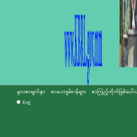
မူလစာမျက်နှာ
စာပေကျမ်းဂန်များ
စာကြည့်တိုက်ဖြစ်ပေါ်လ
Eng