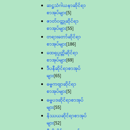
ဆဋ္ဌသံဂါယနာဆိုင်ရာ
စာအုပ်များ
[5]
ဇာတ်၀တ္ထုဆိုင်ရာ
စာအုပ်များ
[55]
တရားတော်ဆိုင်ရာ
စာအုပ်များ
[186]
ထေရုပ္ပတ္တိဆိုင်ရာ
စာအုပ်များ
[69]
ဒီပနီဆိုင်ရာစာအုပ်
များ
[65]
ဓမ္မကဗျာဆိုင်ရာ
စာအုပ်များ
[5]
ဓမ္မပဒဆိုင်ရာစာအုပ်
များ
[55]
နိဿယဆိုင်ရာစာအုပ်
များ
[52]