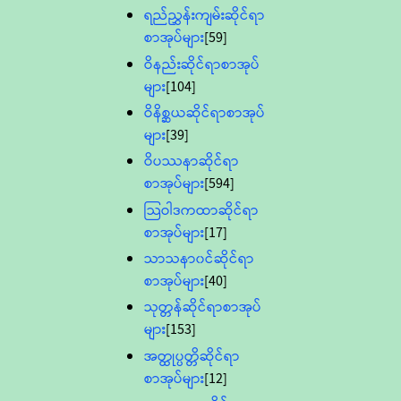
ရည်ညွှန်းကျမ်းဆိုင်ရာ
စာအုပ်များ
[59]
ဝိနည်းဆိုင်ရာစာအုပ်
များ
[104]
ဝိနိစ္ဆယဆိုင်ရာစာအုပ်
များ
[39]
ဝိပဿနာဆိုင်ရာ
စာအုပ်များ
[594]
သြဝါဒကထာဆိုင်ရာ
စာအုပ်များ
[17]
သာသနာ၀င်ဆိုင်ရာ
စာအုပ်များ
[40]
သုတ္တန်ဆိုင်ရာစာအုပ်
များ
[153]
အတ္ထုပ္ပတ္တိဆိုင်ရာ
စာအုပ်များ
[12]