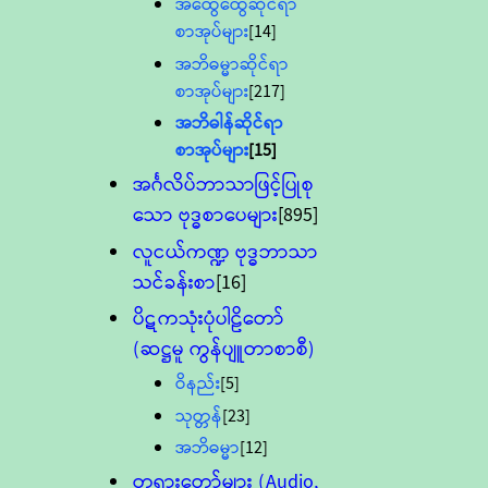
အထွေထွေဆိုင်ရာ
စာအုပ်များ
[14]
အဘိဓမ္မာဆိုင်ရာ
စာအုပ်များ
[217]
အဘိဓါန်ဆိုင်ရာ
စာအုပ်များ
[15]
အင်္ဂလိပ်ဘာသာဖြင့်ပြုစု
သော ဗုဒ္ဓစာပေများ
[895]
လူငယ်ကဏ္ဍ ဗုဒ္ဓဘာသာ
သင်ခန်းစာ
[16]
ပိဋကသုံးပုံပါဠိတော်
(ဆဋ္ဌမူ ကွန်ပျူတာစာစီ)
ဝိနည်း
[5]
သုတ္တန်
[23]
အဘိဓမ္မာ
[12]
တရားတော်များ (Audio,