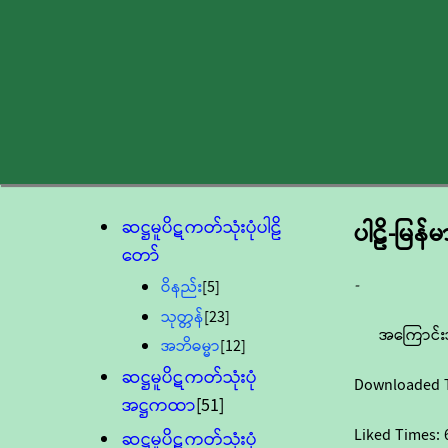
ဆဋ္ဌမူပိဋကတ်သုံးပုံပါဠိ
ပါဠိ-မြန
တော်
-
ဝိနည်း
[5]
သုတ္တန်
[23]
အကြောင်း
အဘိဓမ္မာ
[12]
ဆဋ္ဌမူပိဋကတ်သုံးပုံ
Downloaded 
အဋ္ဌကထာ
[51]
Liked Times:
ဆဋ္ဌမူပိဋကတ်သုံးပုံ