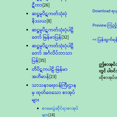
ဋီကာ
[26]
Download ရယ
ဆဋ္ဌမူပိဋကတ်သုံးပုံ
နိဿယ
[8]
Preview ကြည့်
ဆဋ္ဌမူပိဋကတ်သုံးပုံပါဠိ
တော် မြန်မာပြန်
[32]
<< ပြန်ထွက်ရန
ဆဋ္ဌမူပိဋကတ်သုံးပုံပါဠိ
တော် အင်္ဂလိပ်ဘာသာ
ပြန်
[35]
ဤစာအုပ်သည
တိပိဋကပါဠိ-မြန်မာ
တွင် ပါဝင
အဘိဓာန်
[23]
ထိုစာအုပ်တ
သာသနာရေး၀န်ကြီးဌာန
မှ ထုတ်ဝေသော စာအုပ်
များ
စာမေးပွဲဆိုင်ရာစာအုပ်
များ
[18]