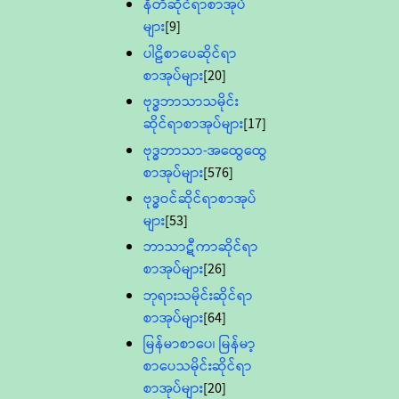
နီတိဆိုင်ရာစာအုပ်
များ
[9]
ပါဠိစာပေဆိုင်ရာ
စာအုပ်များ
[20]
ဗုဒ္ဓဘာသာသမိုင်း
ဆိုင်ရာစာအုပ်များ
[17]
ဗုဒ္ဓဘာသာ-အထွေထွေ
စာအုပ်များ
[576]
ဗုဒ္ဓဝင်ဆိုင်ရာစာအုပ်
များ
[53]
ဘာသာဋီကာဆိုင်ရာ
စာအုပ်များ
[26]
ဘုရားသမိုင်းဆိုင်ရာ
စာအုပ်များ
[64]
မြန်မာစာပေ၊ မြန်မာ့
စာပေသမိုင်းဆိုင်ရာ
စာအုပ်များ
[20]