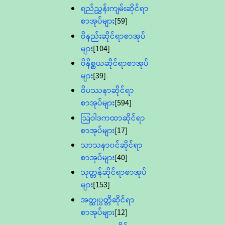
ရည်ညွှန်းကျမ်းဆိုင်ရာ
စာအုပ်များ
[59]
ဝိနည်းဆိုင်ရာစာအုပ်
များ
[104]
ဝိနိစ္ဆယဆိုင်ရာစာအုပ်
များ
[39]
ဝိပဿနာဆိုင်ရာ
စာအုပ်များ
[594]
သြဝါဒကထာဆိုင်ရာ
စာအုပ်များ
[17]
သာသနာ၀င်ဆိုင်ရာ
စာအုပ်များ
[40]
သုတ္တန်ဆိုင်ရာစာအုပ်
များ
[153]
အတ္ထုပ္ပတ္တိဆိုင်ရာ
စာအုပ်များ
[12]