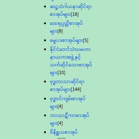
ဆဋ္ဌသံဂါယနာဆိုင်ရာ
စာအုပ်များ
[18]
ထေရုပ္ပတ္တိစာအုပ်
များ
[8]
ဓမ္မပဒစာအုပ်များ
[5]
နိုင်ငံတော်သံဃမဟာ
နာယကအဖွဲ့နှင့်
သက်ဆိုင်သောစာအုပ်
များ
[10]
ဗုဒ္ဓဘာသာဆိုင်ရာ
စာအုပ်များ
[144]
ဗုဒ္ဓဝင်ကျမ်းစာအုပ်
များ
[4]
ဘာသာဋီကာစာအုပ်
များ
[4]
ဝိနိစ္ဆယစာအုပ်