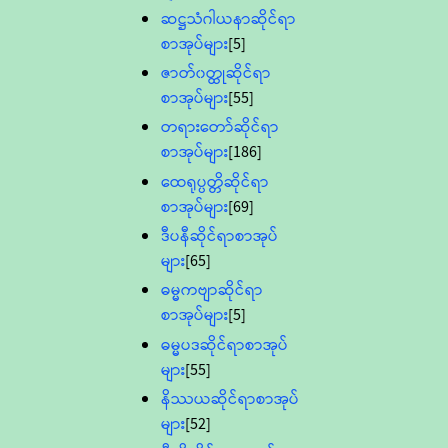
ဆဋ္ဌသံဂါယနာဆိုင်ရာ
စာအုပ်များ
[5]
ဇာတ်၀တ္ထုဆိုင်ရာ
စာအုပ်များ
[55]
တရားတော်ဆိုင်ရာ
စာအုပ်များ
[186]
ထေရုပ္ပတ္တိဆိုင်ရာ
စာအုပ်များ
[69]
ဒီပနီဆိုင်ရာစာအုပ်
များ
[65]
ဓမ္မကဗျာဆိုင်ရာ
စာအုပ်များ
[5]
ဓမ္မပဒဆိုင်ရာစာအုပ်
များ
[55]
နိဿယဆိုင်ရာစာအုပ်
များ
[52]