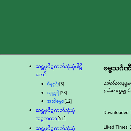
ဆဋ္ဌမူပိဋကတ်သုံးပုံပါဠိ
ဓမ္မသင်္ဂဏ
တော်
ဒေါက်တာနန္ဒ
ဝိနည်း
[5]
(ပါမောက္ခချု
သုတ္တန်
[23]
အဘိဓမ္မာ
[12]
ဆဋ္ဌမူပိဋကတ်သုံးပုံ
Downloaded 
အဋ္ဌကထာ
[51]
Liked Times:
ဆဋ္ဌမူပိဋကတ်သုံးပုံ