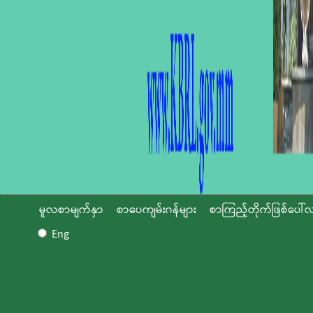
မူလစာမျက်နှာ
စာပေကျမ်းဂန်များ
စာကြည့်တိုက်ဖြစ်ပေါ်လ
Eng