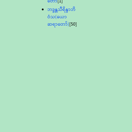
တော်
[1]
ဘဒ္ဒန္တသီရိန္ဒာဘိ
ဝံသ(ယော
ဆရာတော်)
[50]