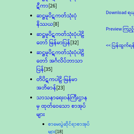
ဋီကာ
[26]
Download ရယ
ဆဋ္ဌမူပိဋကတ်သုံးပုံ
နိဿယ
[8]
Preview ကြည့်
ဆဋ္ဌမူပိဋကတ်သုံးပုံပါဠိ
တော် မြန်မာပြန်
[32]
<< ပြန်ထွက်ရန
ဆဋ္ဌမူပိဋကတ်သုံးပုံပါဠိ
တော် အင်္ဂလိပ်ဘာသာ
ပြန်
[35]
တိပိဋကပါဠိ-မြန်မာ
အဘိဓာန်
[23]
သာသနာရေး၀န်ကြီးဌာန
မှ ထုတ်ဝေသော စာအုပ်
များ
စာမေးပွဲဆိုင်ရာစာအုပ်
များ
[18]