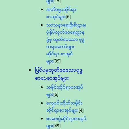
များ
[15]
အဘိဓမ္မာဆိုင်ရာ
စာအုပ်များ
[6]
သာသနာရေးဦးစီးဌာန၊
ပုံနှိပ်ထုတ်ဝေရေးဌာန
ခွဲမှ ထုတ်ဝေသော ဗုဒ္ဓ
တရားတော်များ
ဆိုင်ရာ စာအုပ်
များ
[39]
ပြင်ပမှထုတ်ဝေသောဗုဒ္ဓ
စာပေစာအုပ်များ
သမိုင်းဆိုင်ရာစာအုပ်
များ
[6]
ကျောင်းတိုက်သမိုင်း
ဆိုင်ရာစာအုပ်များ
[4]
စာမေးပွဲဆိုင်ရာစာအုပ်
များ
[49]