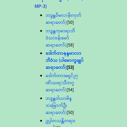
MP-3)
ဘဒ္ဒန္တဝိမလ(မိုးကုတ်
ဆရာတော်)
[50]
ဘဒ္ဒန္တကုမာရာဘိ
ဝံသ(ဗန်းမော်
ဆရာတော်)
[58]
ဒေါက်တာနန္ဒမာလာ
ဘိဝံသ (ပါမောက္ခချုပ်
ဆရာတော်)
[53]
ဒေါက်တာအရှင်ဉာ
ဏိဿရ(သီတဂူ
ဆရာတော်)
[54]
ဘဒ္ဒန္တဝါယာမိန္
ဒ(မြောက်ဦး
ဆရာတော်)
[50]
ဥပ္ပါတသန္တိတရား