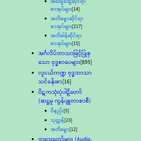
အထွေထွေဆိုင်ရာ
စာအုပ်များ
[14]
အဘိဓမ္မာဆိုင်ရာ
စာအုပ်များ
[217]
အဘိဓါန်ဆိုင်ရာ
စာအုပ်များ
[15]
အင်္ဂလိပ်ဘာသာဖြင့်ပြုစု
သော ဗုဒ္ဓစာပေများ
[895]
လူငယ်ကဏ္ဍ ဗုဒ္ဓဘာသာ
သင်ခန်းစာ
[16]
ပိဋကသုံးပုံပါဠိတော်
(ဆဋ္ဌမူ ကွန်ပျူတာစာစီ)
ဝိနည်း
[5]
သုတ္တန်
[23]
အဘိဓမ္မာ
[12]
တရားတော်များ (Audio,