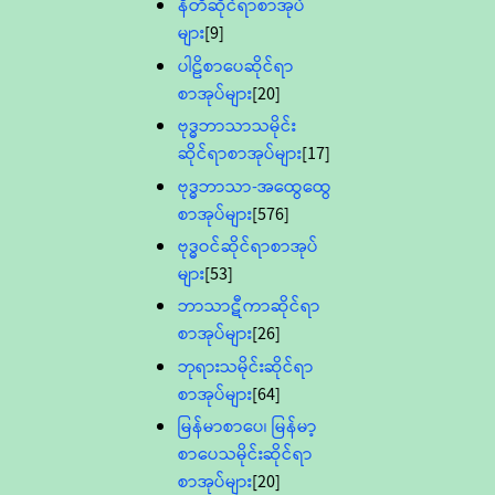
နီတိဆိုင်ရာစာအုပ်
များ
[9]
ပါဠိစာပေဆိုင်ရာ
စာအုပ်များ
[20]
ဗုဒ္ဓဘာသာသမိုင်း
ဆိုင်ရာစာအုပ်များ
[17]
ဗုဒ္ဓဘာသာ-အထွေထွေ
စာအုပ်များ
[576]
ဗုဒ္ဓဝင်ဆိုင်ရာစာအုပ်
များ
[53]
ဘာသာဋီကာဆိုင်ရာ
စာအုပ်များ
[26]
ဘုရားသမိုင်းဆိုင်ရာ
စာအုပ်များ
[64]
မြန်မာစာပေ၊ မြန်မာ့
စာပေသမိုင်းဆိုင်ရာ
စာအုပ်များ
[20]