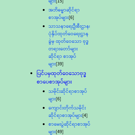
များ
[15]
အဘိဓမ္မာဆိုင်ရာ
စာအုပ်များ
[6]
သာသနာရေးဦးစီးဌာန၊
ပုံနှိပ်ထုတ်ဝေရေးဌာန
ခွဲမှ ထုတ်ဝေသော ဗုဒ္ဓ
တရားတော်များ
ဆိုင်ရာ စာအုပ်
များ
[39]
ပြင်ပမှထုတ်ဝေသောဗုဒ္ဓ
စာပေစာအုပ်များ
သမိုင်းဆိုင်ရာစာအုပ်
များ
[6]
ကျောင်းတိုက်သမိုင်း
ဆိုင်ရာစာအုပ်များ
[4]
စာမေးပွဲဆိုင်ရာစာအုပ်
များ
[49]