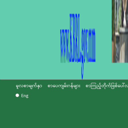
မူလစာမျက်နှာ
စာပေကျမ်းဂန်များ
စာကြည့်တိုက်ဖြစ်ပေါ်လ
Eng