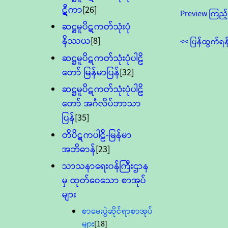
ဋီကာ
[26]
Preview ကြည့်
ဆဋ္ဌမူပိဋကတ်သုံးပုံ
နိဿယ
[8]
<< ပြန်ထွက်ရန
ဆဋ္ဌမူပိဋကတ်သုံးပုံပါဠိ
တော် မြန်မာပြန်
[32]
ဆဋ္ဌမူပိဋကတ်သုံးပုံပါဠိ
တော် အင်္ဂလိပ်ဘာသာ
ပြန်
[35]
တိပိဋကပါဠိ-မြန်မာ
အဘိဓာန်
[23]
သာသနာရေး၀န်ကြီးဌာန
မှ ထုတ်ဝေသော စာအုပ်
များ
စာမေးပွဲဆိုင်ရာစာအုပ်
များ
[18]