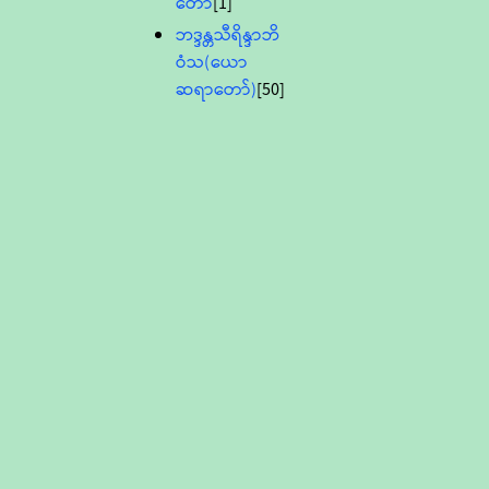
တော်
[1]
ဘဒ္ဒန္တသီရိန္ဒာဘိ
ဝံသ(ယော
ဆရာတော်)
[50]