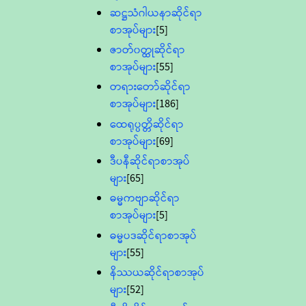
ဆဋ္ဌသံဂါယနာဆိုင်ရာ
စာအုပ်များ
[5]
ဇာတ်၀တ္ထုဆိုင်ရာ
စာအုပ်များ
[55]
တရားတော်ဆိုင်ရာ
စာအုပ်များ
[186]
ထေရုပ္ပတ္တိဆိုင်ရာ
စာအုပ်များ
[69]
ဒီပနီဆိုင်ရာစာအုပ်
များ
[65]
ဓမ္မကဗျာဆိုင်ရာ
စာအုပ်များ
[5]
ဓမ္မပဒဆိုင်ရာစာအုပ်
များ
[55]
နိဿယဆိုင်ရာစာအုပ်
များ
[52]