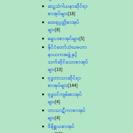
ဆဋ္ဌသံဂါယနာဆိုင်ရာ
စာအုပ်များ
[18]
ထေရုပ္ပတ္တိစာအုပ်
များ
[8]
ဓမ္မပဒစာအုပ်များ
[5]
နိုင်ငံတော်သံဃမဟာ
နာယကအဖွဲ့နှင့်
သက်ဆိုင်သောစာအုပ်
များ
[10]
ဗုဒ္ဓဘာသာဆိုင်ရာ
စာအုပ်များ
[144]
ဗုဒ္ဓဝင်ကျမ်းစာအုပ်
များ
[4]
ဘာသာဋီကာစာအုပ်
များ
[4]
ဝိနိစ္ဆယစာအုပ်