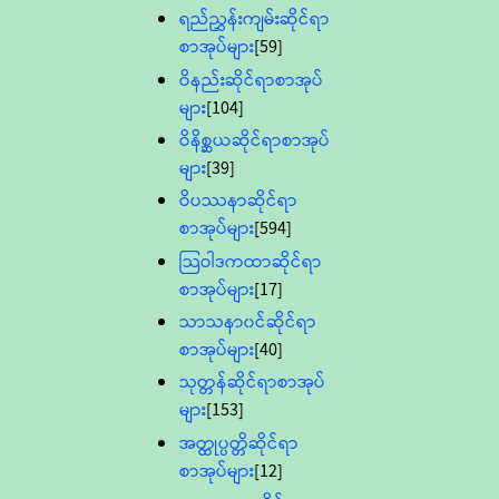
ရည်ညွှန်းကျမ်းဆိုင်ရာ
စာအုပ်များ
[59]
ဝိနည်းဆိုင်ရာစာအုပ်
များ
[104]
ဝိနိစ္ဆယဆိုင်ရာစာအုပ်
များ
[39]
ဝိပဿနာဆိုင်ရာ
စာအုပ်များ
[594]
သြဝါဒကထာဆိုင်ရာ
စာအုပ်များ
[17]
သာသနာ၀င်ဆိုင်ရာ
စာအုပ်များ
[40]
သုတ္တန်ဆိုင်ရာစာအုပ်
များ
[153]
အတ္ထုပ္ပတ္တိဆိုင်ရာ
စာအုပ်များ
[12]