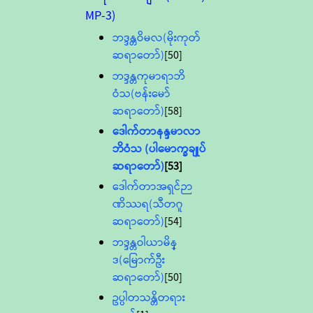
MP-3)
ဘဒ္ဒန္တဝိမလ(မိုးကုတ်
ဆရာတော်)
[50]
ဘဒ္ဒန္တကုမာရာဘိ
ဝံသ(ဗန်းမော်
ဆရာတော်)
[58]
ဒေါက်တာနန္ဒမာလာ
ဘိဝံသ (ပါမောက္ခချုပ်
ဆရာတော်)
[53]
ဒေါက်တာအရှင်ဉာ
ဏိဿရ(သီတဂူ
ဆရာတော်)
[54]
ဘဒ္ဒန္တဝါယာမိန္
ဒ(မြောက်ဦး
ဆရာတော်)
[50]
ဥပ္ပါတသန္တိတရား