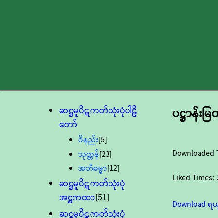
ဆဋ္ဌမူပိဋကတ်သုံးပုံပါဠိ
ပဋ္ဌာန်း
တော်
ဝိနည်း
[5]
Downloaded 
သုတ္တန်
[23]
အဘိဓမ္မာ
[12]
Liked Times:
ဆဋ္ဌမူပိဋကတ်သုံးပုံ
အဋ္ဌကထာ
[51]
Download ရယ
ဆဋ္ဌမူပိဋကတ်သုံးပုံ