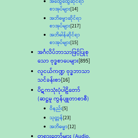
အထွေထွေဆိုင်ရာ
စာအုပ်များ
[14]
အဘိဓမ္မာဆိုင်ရာ
စာအုပ်များ
[217]
အဘိဓါန်ဆိုင်ရာ
စာအုပ်များ
[15]
အင်္ဂလိပ်ဘာသာဖြင့်ပြုစု
သော ဗုဒ္ဓစာပေများ
[895]
လူငယ်ကဏ္ဍ ဗုဒ္ဓဘာသာ
သင်ခန်းစာ
[16]
ပိဋကသုံးပုံပါဠိတော်
(ဆဋ္ဌမူ ကွန်ပျူတာစာစီ)
ဝိနည်း
[5]
သုတ္တန်
[23]
အဘိဓမ္မာ
[12]
တရားတော်များ (Audio,