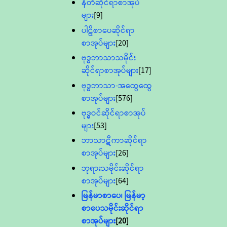
နီတိဆိုင်ရာစာအုပ်
များ
[9]
ပါဠိစာပေဆိုင်ရာ
စာအုပ်များ
[20]
ဗုဒ္ဓဘာသာသမိုင်း
ဆိုင်ရာစာအုပ်များ
[17]
ဗုဒ္ဓဘာသာ-အထွေထွေ
စာအုပ်များ
[576]
ဗုဒ္ဓဝင်ဆိုင်ရာစာအုပ်
များ
[53]
ဘာသာဋီကာဆိုင်ရာ
စာအုပ်များ
[26]
ဘုရားသမိုင်းဆိုင်ရာ
စာအုပ်များ
[64]
မြန်မာစာပေ၊ မြန်မာ့
စာပေသမိုင်းဆိုင်ရာ
စာအုပ်များ
[20]