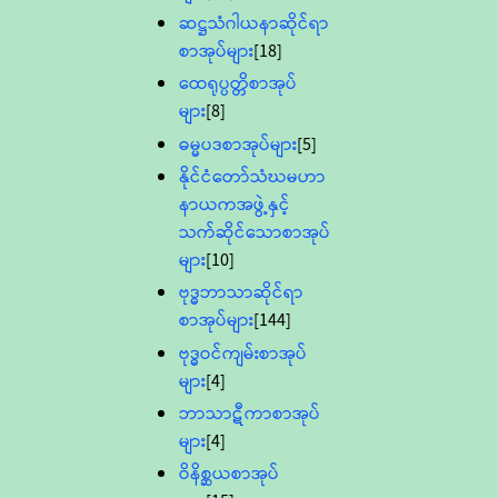
ဆဋ္ဌသံဂါယနာဆိုင်ရာ
စာအုပ်များ
[18]
ထေရုပ္ပတ္တိစာအုပ်
များ
[8]
ဓမ္မပဒစာအုပ်များ
[5]
နိုင်ငံတော်သံဃမဟာ
နာယကအဖွဲ့နှင့်
သက်ဆိုင်သောစာအုပ်
များ
[10]
ဗုဒ္ဓဘာသာဆိုင်ရာ
စာအုပ်များ
[144]
ဗုဒ္ဓဝင်ကျမ်းစာအုပ်
များ
[4]
ဘာသာဋီကာစာအုပ်
များ
[4]
ဝိနိစ္ဆယစာအုပ်