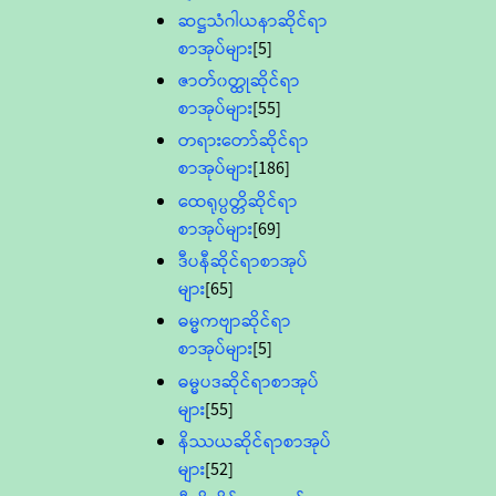
ဆဋ္ဌသံဂါယနာဆိုင်ရာ
စာအုပ်များ
[5]
ဇာတ်၀တ္ထုဆိုင်ရာ
စာအုပ်များ
[55]
တရားတော်ဆိုင်ရာ
စာအုပ်များ
[186]
ထေရုပ္ပတ္တိဆိုင်ရာ
စာအုပ်များ
[69]
ဒီပနီဆိုင်ရာစာအုပ်
များ
[65]
ဓမ္မကဗျာဆိုင်ရာ
စာအုပ်များ
[5]
ဓမ္မပဒဆိုင်ရာစာအုပ်
များ
[55]
နိဿယဆိုင်ရာစာအုပ်
များ
[52]