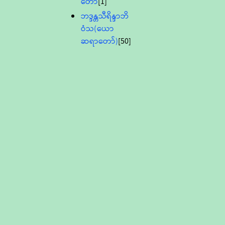
တော်
[1]
ဘဒ္ဒန္တသီရိန္ဒာဘိ
ဝံသ(ယော
ဆရာတော်)
[50]