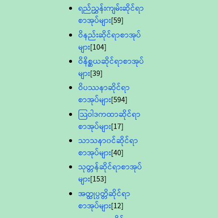
ရည်ညွှန်းကျမ်းဆိုင်ရာ
စာအုပ်များ
[59]
ဝိနည်းဆိုင်ရာစာအုပ်
များ
[104]
ဝိနိစ္ဆယဆိုင်ရာစာအုပ်
များ
[39]
ဝိပဿနာဆိုင်ရာ
စာအုပ်များ
[594]
သြဝါဒကထာဆိုင်ရာ
စာအုပ်များ
[17]
သာသနာ၀င်ဆိုင်ရာ
စာအုပ်များ
[40]
သုတ္တန်ဆိုင်ရာစာအုပ်
များ
[153]
အတ္ထုပ္ပတ္တိဆိုင်ရာ
စာအုပ်များ
[12]