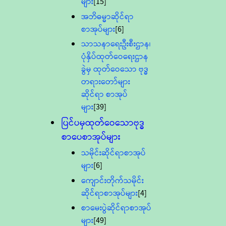
များ
[15]
အဘိဓမ္မာဆိုင်ရာ
စာအုပ်များ
[6]
သာသနာရေးဦးစီးဌာန၊
ပုံနှိပ်ထုတ်ဝေရေးဌာန
ခွဲမှ ထုတ်ဝေသော ဗုဒ္ဓ
တရားတော်များ
ဆိုင်ရာ စာအုပ်
များ
[39]
ပြင်ပမှထုတ်ဝေသောဗုဒ္ဓ
စာပေစာအုပ်များ
သမိုင်းဆိုင်ရာစာအုပ်
များ
[6]
ကျောင်းတိုက်သမိုင်း
ဆိုင်ရာစာအုပ်များ
[4]
စာမေးပွဲဆိုင်ရာစာအုပ်
များ
[49]