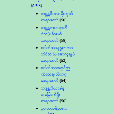
MP-3)
ဘဒ္ဒန္တဝိမလ(မိုးကုတ်
ဆရာတော်)
[50]
ဘဒ္ဒန္တကုမာရာဘိ
ဝံသ(ဗန်းမော်
ဆရာတော်)
[58]
ဒေါက်တာနန္ဒမာလာ
ဘိဝံသ (ပါမောက္ခချုပ်
ဆရာတော်)
[53]
ဒေါက်တာအရှင်ဉာ
ဏိဿရ(သီတဂူ
ဆရာတော်)
[54]
ဘဒ္ဒန္တဝါယာမိန္
ဒ(မြောက်ဦး
ဆရာတော်)
[50]
ဥပ္ပါတသန္တိတရား