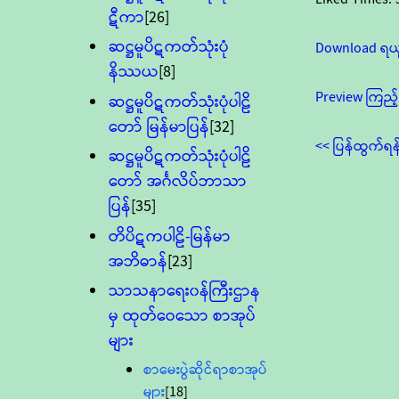
ဋီကာ
[26]
ဆဋ္ဌမူပိဋကတ်သုံးပုံ
Download ရယ
နိဿယ
[8]
Preview ကြည့်
ဆဋ္ဌမူပိဋကတ်သုံးပုံပါဠိ
တော် မြန်မာပြန်
[32]
<< ပြန်ထွက်ရန
ဆဋ္ဌမူပိဋကတ်သုံးပုံပါဠိ
တော် အင်္ဂလိပ်ဘာသာ
ပြန်
[35]
တိပိဋကပါဠိ-မြန်မာ
အဘိဓာန်
[23]
သာသနာရေး၀န်ကြီးဌာန
မှ ထုတ်ဝေသော စာအုပ်
များ
စာမေးပွဲဆိုင်ရာစာအုပ်
များ
[18]