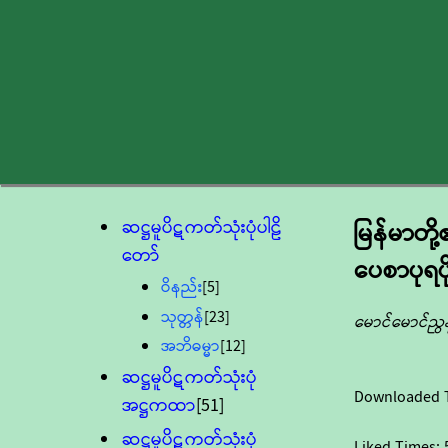
ဆဋ္ဌမူပိဋကတ်သုံးပုံပါဠိ
မြန်မာတိ
တော်
ပေစာပုရပိ
ဝိနည်း
[5]
သုတ္တန်
[23]
မောင်မောင်ညွန့
အဘိဓမ္မာ
[12]
ဆဋ္ဌမူပိဋကတ်သုံးပုံ
Downloaded 
အဋ္ဌကထာ
[51]
ဆဋ္ဌမူပိဋကတ်သုံးပုံ
Liked Times: