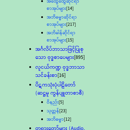
အထွေထွေဆိုင်ရာ
စာအုပ်များ
[14]
အဘိဓမ္မာဆိုင်ရာ
စာအုပ်များ
[217]
အဘိဓါန်ဆိုင်ရာ
စာအုပ်များ
[15]
အင်္ဂလိပ်ဘာသာဖြင့်ပြုစု
သော ဗုဒ္ဓစာပေများ
[895]
လူငယ်ကဏ္ဍ ဗုဒ္ဓဘာသာ
သင်ခန်းစာ
[16]
ပိဋကသုံးပုံပါဠိတော်
(ဆဋ္ဌမူ ကွန်ပျူတာစာစီ)
ဝိနည်း
[5]
သုတ္တန်
[23]
အဘိဓမ္မာ
[12]
တရားတော်များ (Audio,