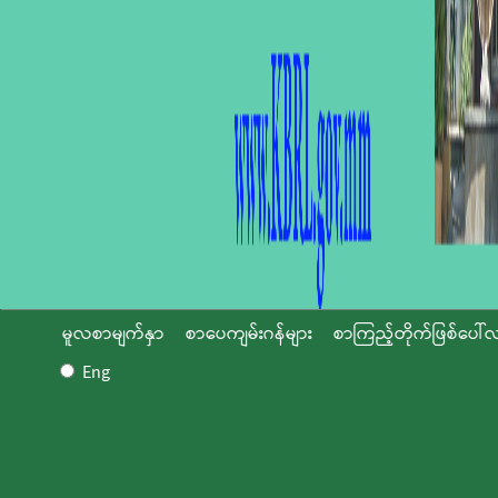
မူလစာမျက်နှာ
စာပေကျမ်းဂန်များ
စာကြည့်တိုက်ဖြစ်ပေါ်လ
Eng