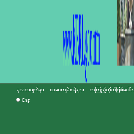
မူလစာမျက်နှာ
စာပေကျမ်းဂန်များ
စာကြည့်တိုက်ဖြစ်ပေါ်လ
Eng