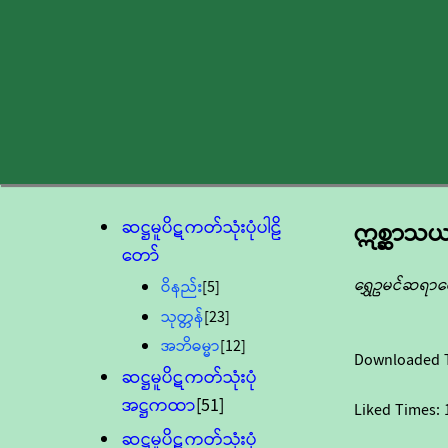
ဆဋ္ဌမူပိဋကတ်သုံးပုံပါဠိ
ဣစ္ဆာသ
တော်
ရွှေဥမင်ဆရာတ
ဝိနည်း
[5]
သုတ္တန်
[23]
အဘိဓမ္မာ
[12]
Downloaded 
ဆဋ္ဌမူပိဋကတ်သုံးပုံ
အဋ္ဌကထာ
[51]
Liked Times:
ဆဋ္ဌမူပိဋကတ်သုံးပုံ