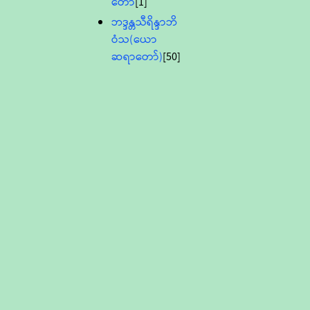
တော်
[1]
ဘဒ္ဒန္တသီရိန္ဒာဘိ
ဝံသ(ယော
ဆရာတော်)
[50]