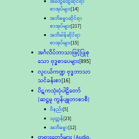
အထွေထွေဆိုင်ရာ
စာအုပ်များ
[14]
အဘိဓမ္မာဆိုင်ရာ
စာအုပ်များ
[217]
အဘိဓါန်ဆိုင်ရာ
စာအုပ်များ
[15]
အင်္ဂလိပ်ဘာသာဖြင့်ပြုစု
သော ဗုဒ္ဓစာပေများ
[895]
လူငယ်ကဏ္ဍ ဗုဒ္ဓဘာသာ
သင်ခန်းစာ
[16]
ပိဋကသုံးပုံပါဠိတော်
(ဆဋ္ဌမူ ကွန်ပျူတာစာစီ)
ဝိနည်း
[5]
သုတ္တန်
[23]
အဘိဓမ္မာ
[12]
တရားတော်များ (Audio,