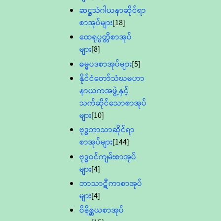
ဆဋ္ဌသံဂါယနာဆိုင်ရာ
စာအုပ်များ
[18]
ထေရုပ္ပတ္တိစာအုပ်
များ
[8]
ဓမ္မပဒစာအုပ်များ
[5]
နိုင်ငံတော်သံဃမဟာ
နာယကအဖွဲ့နှင့်
သက်ဆိုင်သောစာအုပ်
များ
[10]
ဗုဒ္ဓဘာသာဆိုင်ရာ
စာအုပ်များ
[144]
ဗုဒ္ဓဝင်ကျမ်းစာအုပ်
များ
[4]
ဘာသာဋီကာစာအုပ်
များ
[4]
ဝိနိစ္ဆယစာအုပ်