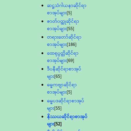
ဆဋ္ဌသံဂါယနာဆိုင်ရာ
စာအုပ်များ
[5]
ဇာတ်၀တ္ထုဆိုင်ရာ
စာအုပ်များ
[55]
တရားတော်ဆိုင်ရာ
စာအုပ်များ
[186]
ထေရုပ္ပတ္တိဆိုင်ရာ
စာအုပ်များ
[69]
ဒီပနီဆိုင်ရာစာအုပ်
များ
[65]
ဓမ္မကဗျာဆိုင်ရာ
စာအုပ်များ
[5]
ဓမ္မပဒဆိုင်ရာစာအုပ်
များ
[55]
နိဿယဆိုင်ရာစာအုပ်
များ
[52]