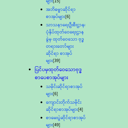
များ
[15]
အဘိဓမ္မာဆိုင်ရာ
စာအုပ်များ
[6]
သာသနာရေးဦးစီးဌာန၊
ပုံနှိပ်ထုတ်ဝေရေးဌာန
ခွဲမှ ထုတ်ဝေသော ဗုဒ္ဓ
တရားတော်များ
ဆိုင်ရာ စာအုပ်
များ
[39]
ပြင်ပမှထုတ်ဝေသောဗုဒ္ဓ
စာပေစာအုပ်များ
သမိုင်းဆိုင်ရာစာအုပ်
များ
[6]
ကျောင်းတိုက်သမိုင်း
ဆိုင်ရာစာအုပ်များ
[4]
စာမေးပွဲဆိုင်ရာစာအုပ်
များ
[49]