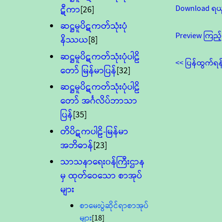
Download ရယ
ဋီကာ
[26]
ဆဋ္ဌမူပိဋကတ်သုံးပုံ
Preview ကြည့်
နိဿယ
[8]
ဆဋ္ဌမူပိဋကတ်သုံးပုံပါဠိ
<< ပြန်ထွက်ရန
တော် မြန်မာပြန်
[32]
ဆဋ္ဌမူပိဋကတ်သုံးပုံပါဠိ
တော် အင်္ဂလိပ်ဘာသာ
ပြန်
[35]
တိပိဋကပါဠိ-မြန်မာ
အဘိဓာန်
[23]
သာသနာရေး၀န်ကြီးဌာန
မှ ထုတ်ဝေသော စာအုပ်
များ
စာမေးပွဲဆိုင်ရာစာအုပ်
များ
[18]