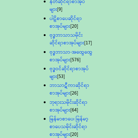
နီတိဆိုင်ရာစာအုပ်
များ
[9]
ပါဠိစာပေဆိုင်ရာ
စာအုပ်များ
[20]
ဗုဒ္ဓဘာသာသမိုင်း
ဆိုင်ရာစာအုပ်များ
[17]
ဗုဒ္ဓဘာသာ-အထွေထွေ
စာအုပ်များ
[576]
ဗုဒ္ဓဝင်ဆိုင်ရာစာအုပ်
များ
[53]
ဘာသာဋီကာဆိုင်ရာ
စာအုပ်များ
[26]
ဘုရားသမိုင်းဆိုင်ရာ
စာအုပ်များ
[64]
မြန်မာစာပေ၊ မြန်မာ့
စာပေသမိုင်းဆိုင်ရာ
စာအုပ်များ
[20]