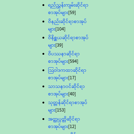
ရည်ညွှန်းကျမ်းဆိုင်ရာ
စာအုပ်များ
[59]
ဝိနည်းဆိုင်ရာစာအုပ်
များ
[104]
ဝိနိစ္ဆယဆိုင်ရာစာအုပ်
များ
[39]
ဝိပဿနာဆိုင်ရာ
စာအုပ်များ
[594]
သြဝါဒကထာဆိုင်ရာ
စာအုပ်များ
[17]
သာသနာ၀င်ဆိုင်ရာ
စာအုပ်များ
[40]
သုတ္တန်ဆိုင်ရာစာအုပ်
များ
[153]
အတ္ထုပ္ပတ္တိဆိုင်ရာ
စာအုပ်များ
[12]