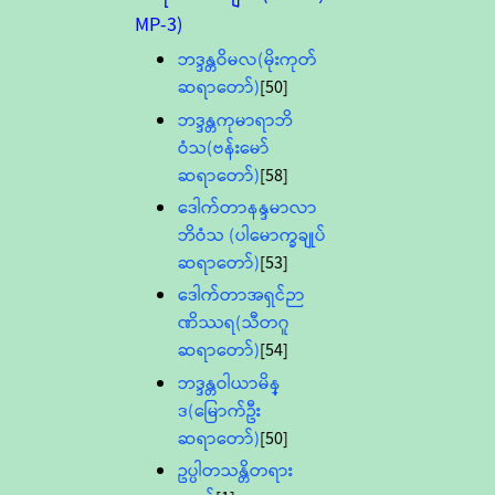
MP-3)
ဘဒ္ဒန္တဝိမလ(မိုးကုတ်
ဆရာတော်)
[50]
ဘဒ္ဒန္တကုမာရာဘိ
ဝံသ(ဗန်းမော်
ဆရာတော်)
[58]
ဒေါက်တာနန္ဒမာလာ
ဘိဝံသ (ပါမောက္ခချုပ်
ဆရာတော်)
[53]
ဒေါက်တာအရှင်ဉာ
ဏိဿရ(သီတဂူ
ဆရာတော်)
[54]
ဘဒ္ဒန္တဝါယာမိန္
ဒ(မြောက်ဦး
ဆရာတော်)
[50]
ဥပ္ပါတသန္တိတရား