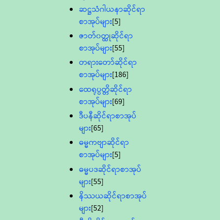
ဆဋ္ဌသံဂါယနာဆိုင်ရာ
စာအုပ်များ
[5]
ဇာတ်၀တ္ထုဆိုင်ရာ
စာအုပ်များ
[55]
တရားတော်ဆိုင်ရာ
စာအုပ်များ
[186]
ထေရုပ္ပတ္တိဆိုင်ရာ
စာအုပ်များ
[69]
ဒီပနီဆိုင်ရာစာအုပ်
များ
[65]
ဓမ္မကဗျာဆိုင်ရာ
စာအုပ်များ
[5]
ဓမ္မပဒဆိုင်ရာစာအုပ်
များ
[55]
နိဿယဆိုင်ရာစာအုပ်
များ
[52]