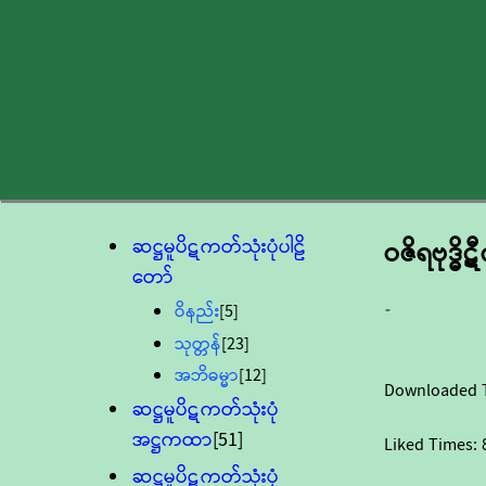
ဆဋ္ဌမူပိဋကတ်သုံးပုံပါဠိ
ဝဇိရဗုဒ္ဓ
တော်
-
ဝိနည်း
[5]
သုတ္တန်
[23]
အဘိဓမ္မာ
[12]
Downloaded 
ဆဋ္ဌမူပိဋကတ်သုံးပုံ
အဋ္ဌကထာ
[51]
Liked Times:
ဆဋ္ဌမူပိဋကတ်သုံးပုံ