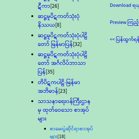
Download ရယ
ဋီကာ
[26]
ဆဋ္ဌမူပိဋကတ်သုံးပုံ
Preview ကြည့်
နိဿယ
[8]
ဆဋ္ဌမူပိဋကတ်သုံးပုံပါဠိ
<< ပြန်ထွက်ရန
တော် မြန်မာပြန်
[32]
ဆဋ္ဌမူပိဋကတ်သုံးပုံပါဠိ
တော် အင်္ဂလိပ်ဘာသာ
ပြန်
[35]
တိပိဋကပါဠိ-မြန်မာ
အဘိဓာန်
[23]
သာသနာရေး၀န်ကြီးဌာန
မှ ထုတ်ဝေသော စာအုပ်
များ
စာမေးပွဲဆိုင်ရာစာအုပ်
များ
[18]