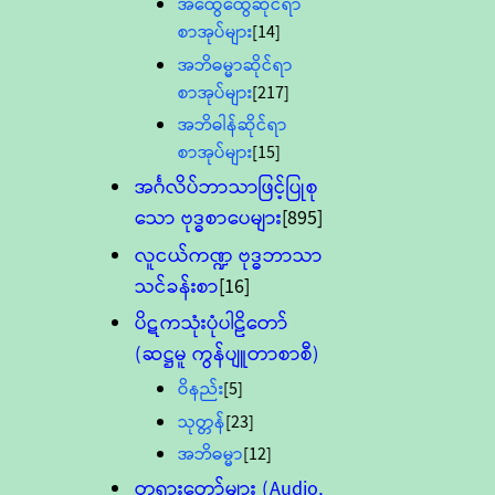
အထွေထွေဆိုင်ရာ
စာအုပ်များ
[14]
အဘိဓမ္မာဆိုင်ရာ
စာအုပ်များ
[217]
အဘိဓါန်ဆိုင်ရာ
စာအုပ်များ
[15]
အင်္ဂလိပ်ဘာသာဖြင့်ပြုစု
သော ဗုဒ္ဓစာပေများ
[895]
လူငယ်ကဏ္ဍ ဗုဒ္ဓဘာသာ
သင်ခန်းစာ
[16]
ပိဋကသုံးပုံပါဠိတော်
(ဆဋ္ဌမူ ကွန်ပျူတာစာစီ)
ဝိနည်း
[5]
သုတ္တန်
[23]
အဘိဓမ္မာ
[12]
တရားတော်များ (Audio,