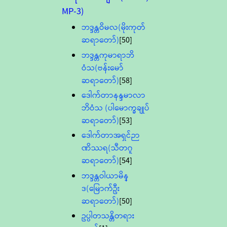
MP-3)
ဘဒ္ဒန္တဝိမလ(မိုးကုတ်
ဆရာတော်)
[50]
ဘဒ္ဒန္တကုမာရာဘိ
ဝံသ(ဗန်းမော်
ဆရာတော်)
[58]
ဒေါက်တာနန္ဒမာလာ
ဘိဝံသ (ပါမောက္ခချုပ်
ဆရာတော်)
[53]
ဒေါက်တာအရှင်ဉာ
ဏိဿရ(သီတဂူ
ဆရာတော်)
[54]
ဘဒ္ဒန္တဝါယာမိန္
ဒ(မြောက်ဦး
ဆရာတော်)
[50]
ဥပ္ပါတသန္တိတရား