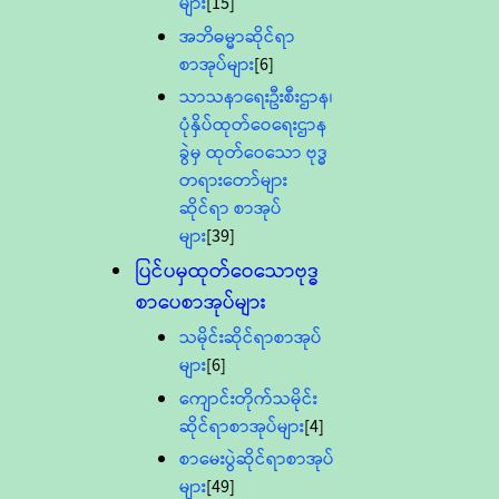
များ
[15]
အဘိဓမ္မာဆိုင်ရာ
စာအုပ်များ
[6]
သာသနာရေးဦးစီးဌာန၊
ပုံနှိပ်ထုတ်ဝေရေးဌာန
ခွဲမှ ထုတ်ဝေသော ဗုဒ္ဓ
တရားတော်များ
ဆိုင်ရာ စာအုပ်
များ
[39]
ပြင်ပမှထုတ်ဝေသောဗုဒ္ဓ
စာပေစာအုပ်များ
သမိုင်းဆိုင်ရာစာအုပ်
များ
[6]
ကျောင်းတိုက်သမိုင်း
ဆိုင်ရာစာအုပ်များ
[4]
စာမေးပွဲဆိုင်ရာစာအုပ်
များ
[49]