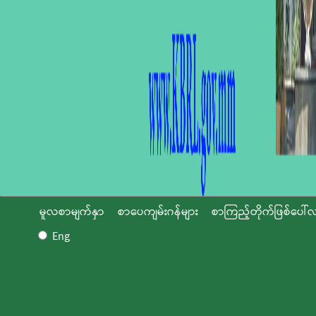
မူလစာမျက်နှာ
စာပေကျမ်းဂန်များ
စာကြည့်တိုက်ဖြစ်ပေါ်လ
Eng