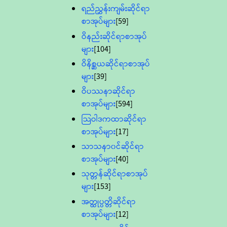
ရည်ညွှန်းကျမ်းဆိုင်ရာ
စာအုပ်များ
[59]
ဝိနည်းဆိုင်ရာစာအုပ်
များ
[104]
ဝိနိစ္ဆယဆိုင်ရာစာအုပ်
များ
[39]
ဝိပဿနာဆိုင်ရာ
စာအုပ်များ
[594]
သြဝါဒကထာဆိုင်ရာ
စာအုပ်များ
[17]
သာသနာ၀င်ဆိုင်ရာ
စာအုပ်များ
[40]
သုတ္တန်ဆိုင်ရာစာအုပ်
များ
[153]
အတ္ထုပ္ပတ္တိဆိုင်ရာ
စာအုပ်များ
[12]