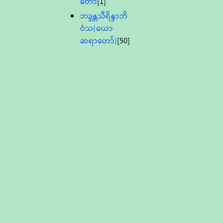
တော်
[1]
ဘဒ္ဒန္တသီရိန္ဒာဘိ
ဝံသ(ယော
ဆရာတော်)
[50]