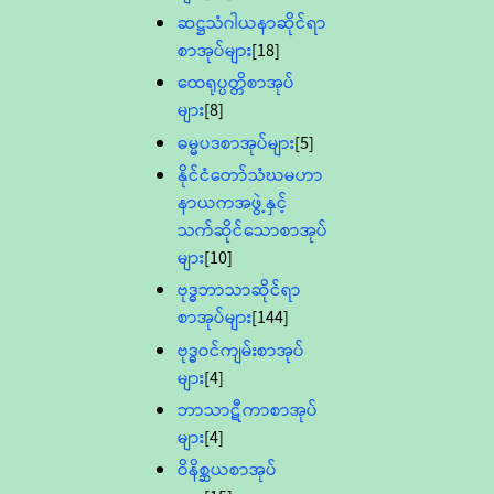
ဆဋ္ဌသံဂါယနာဆိုင်ရာ
စာအုပ်များ
[18]
ထေရုပ္ပတ္တိစာအုပ်
များ
[8]
ဓမ္မပဒစာအုပ်များ
[5]
နိုင်ငံတော်သံဃမဟာ
နာယကအဖွဲ့နှင့်
သက်ဆိုင်သောစာအုပ်
များ
[10]
ဗုဒ္ဓဘာသာဆိုင်ရာ
စာအုပ်များ
[144]
ဗုဒ္ဓဝင်ကျမ်းစာအုပ်
များ
[4]
ဘာသာဋီကာစာအုပ်
များ
[4]
ဝိနိစ္ဆယစာအုပ်