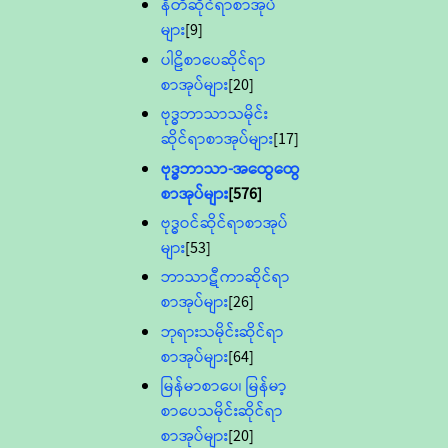
နီတိဆိုင်ရာစာအုပ်
များ
[9]
ပါဠိစာပေဆိုင်ရာ
စာအုပ်များ
[20]
ဗုဒ္ဓဘာသာသမိုင်း
ဆိုင်ရာစာအုပ်များ
[17]
ဗုဒ္ဓဘာသာ-အထွေထွေ
စာအုပ်များ
[576]
ဗုဒ္ဓဝင်ဆိုင်ရာစာအုပ်
များ
[53]
ဘာသာဋီကာဆိုင်ရာ
စာအုပ်များ
[26]
ဘုရားသမိုင်းဆိုင်ရာ
စာအုပ်များ
[64]
မြန်မာစာပေ၊ မြန်မာ့
စာပေသမိုင်းဆိုင်ရာ
စာအုပ်များ
[20]