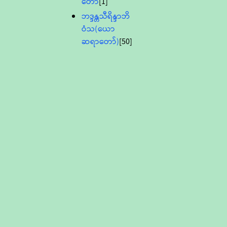
တော်
[1]
ဘဒ္ဒန္တသီရိန္ဒာဘိ
ဝံသ(ယော
ဆရာတော်)
[50]