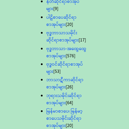
နီတိဆိုင်ရာစာအုပ်
များ
[9]
ပါဠိစာပေဆိုင်ရာ
စာအုပ်များ
[20]
ဗုဒ္ဓဘာသာသမိုင်း
ဆိုင်ရာစာအုပ်များ
[17]
ဗုဒ္ဓဘာသာ-အထွေထွေ
စာအုပ်များ
[576]
ဗုဒ္ဓဝင်ဆိုင်ရာစာအုပ်
များ
[53]
ဘာသာဋီကာဆိုင်ရာ
စာအုပ်များ
[26]
ဘုရားသမိုင်းဆိုင်ရာ
စာအုပ်များ
[64]
မြန်မာစာပေ၊ မြန်မာ့
စာပေသမိုင်းဆိုင်ရာ
စာအုပ်များ
[20]