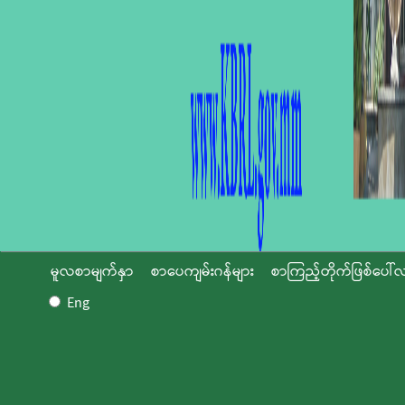
မူလစာမျက်နှာ
စာပေကျမ်းဂန်များ
စာကြည့်တိုက်ဖြစ်ပေါ်လ
Eng