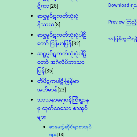
Download ရယ
ဋီကာ
[26]
ဆဋ္ဌမူပိဋကတ်သုံးပုံ
Preview ကြည့်
နိဿယ
[8]
ဆဋ္ဌမူပိဋကတ်သုံးပုံပါဠိ
<< ပြန်ထွက်ရန
တော် မြန်မာပြန်
[32]
ဆဋ္ဌမူပိဋကတ်သုံးပုံပါဠိ
တော် အင်္ဂလိပ်ဘာသာ
ပြန်
[35]
တိပိဋကပါဠိ-မြန်မာ
အဘိဓာန်
[23]
သာသနာရေး၀န်ကြီးဌာန
မှ ထုတ်ဝေသော စာအုပ်
များ
စာမေးပွဲဆိုင်ရာစာအုပ်
များ
[18]