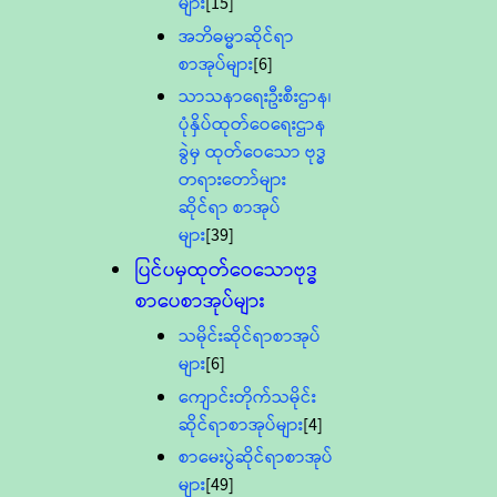
များ
[15]
အဘိဓမ္မာဆိုင်ရာ
စာအုပ်များ
[6]
သာသနာရေးဦးစီးဌာန၊
ပုံနှိပ်ထုတ်ဝေရေးဌာန
ခွဲမှ ထုတ်ဝေသော ဗုဒ္ဓ
တရားတော်များ
ဆိုင်ရာ စာအုပ်
များ
[39]
ပြင်ပမှထုတ်ဝေသောဗုဒ္ဓ
စာပေစာအုပ်များ
သမိုင်းဆိုင်ရာစာအုပ်
များ
[6]
ကျောင်းတိုက်သမိုင်း
ဆိုင်ရာစာအုပ်များ
[4]
စာမေးပွဲဆိုင်ရာစာအုပ်
များ
[49]