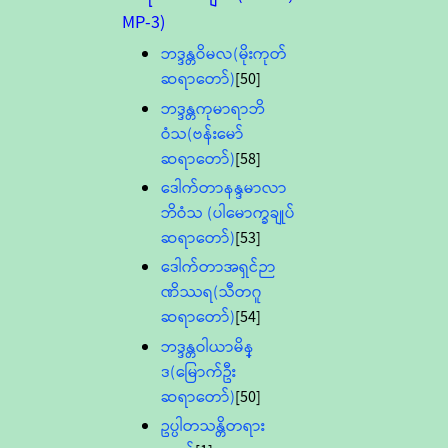
MP-3)
ဘဒ္ဒန္တဝိမလ(မိုးကုတ်
ဆရာတော်)
[50]
ဘဒ္ဒန္တကုမာရာဘိ
ဝံသ(ဗန်းမော်
ဆရာတော်)
[58]
ဒေါက်တာနန္ဒမာလာ
ဘိဝံသ (ပါမောက္ခချုပ်
ဆရာတော်)
[53]
ဒေါက်တာအရှင်ဉာ
ဏိဿရ(သီတဂူ
ဆရာတော်)
[54]
ဘဒ္ဒန္တဝါယာမိန္
ဒ(မြောက်ဦး
ဆရာတော်)
[50]
ဥပ္ပါတသန္တိတရား