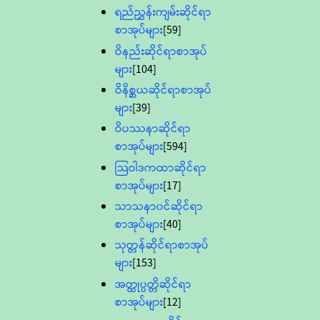
ရည်ညွှန်းကျမ်းဆိုင်ရာ
စာအုပ်များ
[59]
ဝိနည်းဆိုင်ရာစာအုပ်
များ
[104]
ဝိနိစ္ဆယဆိုင်ရာစာအုပ်
များ
[39]
ဝိပဿနာဆိုင်ရာ
စာအုပ်များ
[594]
သြဝါဒကထာဆိုင်ရာ
စာအုပ်များ
[17]
သာသနာ၀င်ဆိုင်ရာ
စာအုပ်များ
[40]
သုတ္တန်ဆိုင်ရာစာအုပ်
များ
[153]
အတ္ထုပ္ပတ္တိဆိုင်ရာ
စာအုပ်များ
[12]