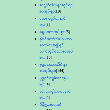
ဆဋ္ဌသံဂါယနာဆိုင်ရာ
စာအုပ်များ
[18]
ထေရုပ္ပတ္တိစာအုပ်
များ
[8]
ဓမ္မပဒစာအုပ်များ
[5]
နိုင်ငံတော်သံဃမဟာ
နာယကအဖွဲ့နှင့်
သက်ဆိုင်သောစာအုပ်
များ
[10]
ဗုဒ္ဓဘာသာဆိုင်ရာ
စာအုပ်များ
[144]
ဗုဒ္ဓဝင်ကျမ်းစာအုပ်
များ
[4]
ဘာသာဋီကာစာအုပ်
များ
[4]
ဝိနိစ္ဆယစာအုပ်