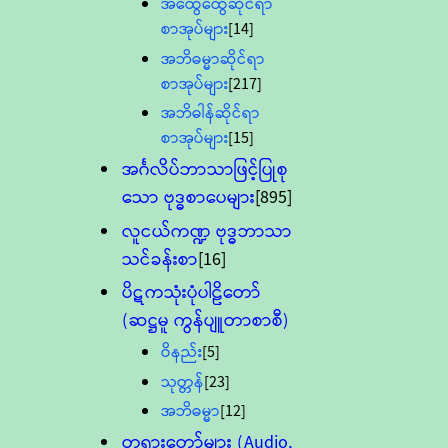
အထွေထွေဆိုင်ရာ
စာအုပ်များ
[14]
အဘိဓမ္မာဆိုင်ရာ
စာအုပ်များ
[217]
အဘိဓါန်ဆိုင်ရာ
စာအုပ်များ
[15]
အင်္ဂလိပ်ဘာသာဖြင့်ပြုစု
သော ဗုဒ္ဓစာပေများ
[895]
လူငယ်ကဏ္ဍ ဗုဒ္ဓဘာသာ
သင်ခန်းစာ
[16]
ပိဋကသုံးပုံပါဠိတော်
(ဆဋ္ဌမူ ကွန်ပျူတာစာစီ)
ဝိနည်း
[5]
သုတ္တန်
[23]
အဘိဓမ္မာ
[12]
တရားတော်များ (Audio,