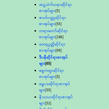
ဆဋ္ဌသံဂါယနာဆိုင်ရာ
စာအုပ်များ
[5]
ဇာတ်၀တ္ထုဆိုင်ရာ
စာအုပ်များ
[55]
တရားတော်ဆိုင်ရာ
စာအုပ်များ
[186]
ထေရုပ္ပတ္တိဆိုင်ရာ
စာအုပ်များ
[69]
ဒီပနီဆိုင်ရာစာအုပ်
များ
[65]
ဓမ္မကဗျာဆိုင်ရာ
စာအုပ်များ
[5]
ဓမ္မပဒဆိုင်ရာစာအုပ်
များ
[55]
နိဿယဆိုင်ရာစာအုပ်
များ
[52]