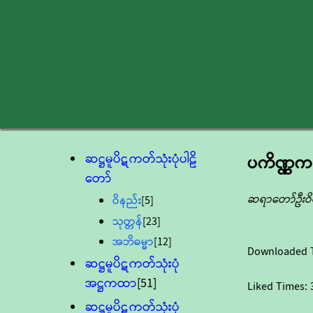
ဆဋ္ဌမူပိဋကတ်သုံးပုံပါဠိ
ပကိဏ္ဏကဒ
တော်
ဆရာတော်ဦး
ဝိနည်း
[5]
သုတ္တန်
[23]
အဘိဓမ္မာ
[12]
Downloaded 
ဆဋ္ဌမူပိဋကတ်သုံးပုံ
အဋ္ဌကထာ
[51]
Liked Times:
ဆဋ္ဌမူပိဋကတ်သုံးပုံ