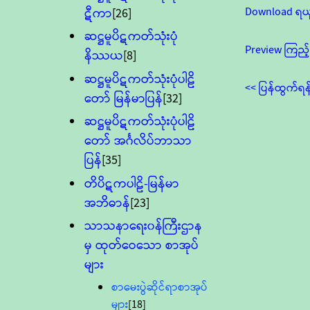
Download ရယ
ဋီကာ
[26]
ဆဋ္ဌမူပိဋကတ်သုံးပုံ
Preview ကြည့်
နိဿယ
[8]
ဆဋ္ဌမူပိဋကတ်သုံးပုံပါဠိ
<< ပြန်ထွက်ရန
တော် မြန်မာပြန်
[32]
ဆဋ္ဌမူပိဋကတ်သုံးပုံပါဠိ
တော် အင်္ဂလိပ်ဘာသာ
ပြန်
[35]
တိပိဋကပါဠိ-မြန်မာ
အဘိဓာန်
[23]
သာသနာရေး၀န်ကြီးဌာန
မှ ထုတ်ဝေသော စာအုပ်
များ
စာမေးပွဲဆိုင်ရာစာအုပ်
များ
[18]