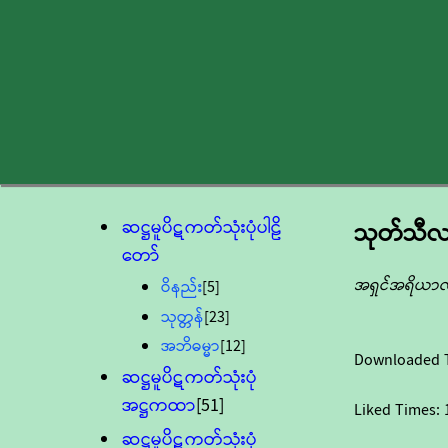
ဆဋ္ဌမူပိဋကတ်သုံးပုံပါဠိ
သုတ်သီလ
တော်
အရှင်အရိယာလ
ဝိနည်း
[5]
သုတ္တန်
[23]
အဘိဓမ္မာ
[12]
Downloaded 
ဆဋ္ဌမူပိဋကတ်သုံးပုံ
အဋ္ဌကထာ
[51]
Liked Times:
ဆဋ္ဌမူပိဋကတ်သုံးပုံ