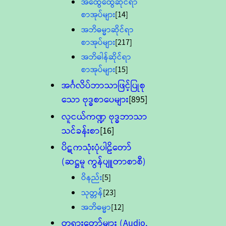
အထွေထွေဆိုင်ရာ
စာအုပ်များ
[14]
အဘိဓမ္မာဆိုင်ရာ
စာအုပ်များ
[217]
အဘိဓါန်ဆိုင်ရာ
စာအုပ်များ
[15]
အင်္ဂလိပ်ဘာသာဖြင့်ပြုစု
သော ဗုဒ္ဓစာပေများ
[895]
လူငယ်ကဏ္ဍ ဗုဒ္ဓဘာသာ
သင်ခန်းစာ
[16]
ပိဋကသုံးပုံပါဠိတော်
(ဆဋ္ဌမူ ကွန်ပျူတာစာစီ)
ဝိနည်း
[5]
သုတ္တန်
[23]
အဘိဓမ္မာ
[12]
တရားတော်များ (Audio,