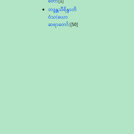
တော်
[1]
ဘဒ္ဒန္တသီရိန္ဒာဘိ
ဝံသ(ယော
ဆရာတော်)
[50]