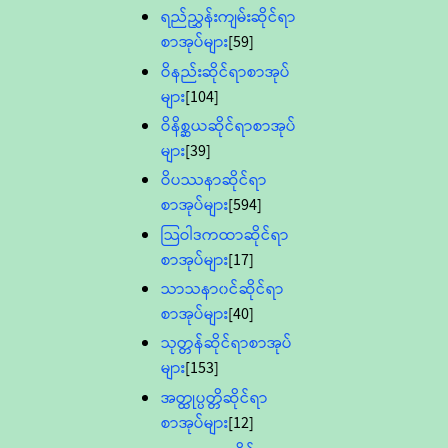
ရည်ညွှန်းကျမ်းဆိုင်ရာ
စာအုပ်များ
[59]
ဝိနည်းဆိုင်ရာစာအုပ်
များ
[104]
ဝိနိစ္ဆယဆိုင်ရာစာအုပ်
များ
[39]
ဝိပဿနာဆိုင်ရာ
စာအုပ်များ
[594]
သြဝါဒကထာဆိုင်ရာ
စာအုပ်များ
[17]
သာသနာ၀င်ဆိုင်ရာ
စာအုပ်များ
[40]
သုတ္တန်ဆိုင်ရာစာအုပ်
များ
[153]
အတ္ထုပ္ပတ္တိဆိုင်ရာ
စာအုပ်များ
[12]