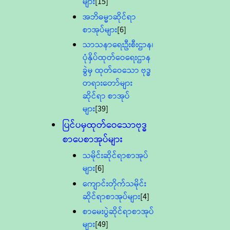
များ
[15]
အဘိဓမ္မာဆိုင်ရာ
စာအုပ်များ
[6]
သာသနာရေးဦးစီးဌာန၊
ပုံနှိပ်ထုတ်ဝေရေးဌာန
ခွဲမှ ထုတ်ဝေသော ဗုဒ္ဓ
တရားတော်များ
ဆိုင်ရာ စာအုပ်
များ
[39]
ပြင်ပမှထုတ်ဝေသောဗုဒ္ဓ
စာပေစာအုပ်များ
သမိုင်းဆိုင်ရာစာအုပ်
များ
[6]
ကျောင်းတိုက်သမိုင်း
ဆိုင်ရာစာအုပ်များ
[4]
စာမေးပွဲဆိုင်ရာစာအုပ်
များ
[49]