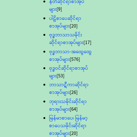
နီတိဆိုင်ရာစာအုပ်
များ
[9]
ပါဠိစာပေဆိုင်ရာ
စာအုပ်များ
[20]
ဗုဒ္ဓဘာသာသမိုင်း
ဆိုင်ရာစာအုပ်များ
[17]
ဗုဒ္ဓဘာသာ-အထွေထွေ
စာအုပ်များ
[576]
ဗုဒ္ဓဝင်ဆိုင်ရာစာအုပ်
များ
[53]
ဘာသာဋီကာဆိုင်ရာ
စာအုပ်များ
[26]
ဘုရားသမိုင်းဆိုင်ရာ
စာအုပ်များ
[64]
မြန်မာစာပေ၊ မြန်မာ့
စာပေသမိုင်းဆိုင်ရာ
စာအုပ်များ
[20]