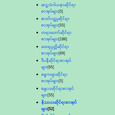
ဆဋ္ဌသံဂါယနာဆိုင်ရာ
စာအုပ်များ
[5]
ဇာတ်၀တ္ထုဆိုင်ရာ
စာအုပ်များ
[55]
တရားတော်ဆိုင်ရာ
စာအုပ်များ
[186]
ထေရုပ္ပတ္တိဆိုင်ရာ
စာအုပ်များ
[69]
ဒီပနီဆိုင်ရာစာအုပ်
များ
[65]
ဓမ္မကဗျာဆိုင်ရာ
စာအုပ်များ
[5]
ဓမ္မပဒဆိုင်ရာစာအုပ်
များ
[55]
နိဿယဆိုင်ရာစာအုပ်
များ
[52]