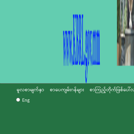
မူလစာမျက်နှာ
စာပေကျမ်းဂန်များ
စာကြည့်တိုက်ဖြစ်ပေါ်လ
Eng