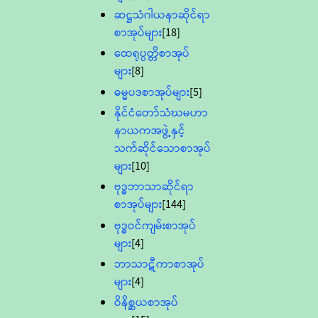
ဆဋ္ဌသံဂါယနာဆိုင်ရာ
စာအုပ်များ
[18]
ထေရုပ္ပတ္တိစာအုပ်
များ
[8]
ဓမ္မပဒစာအုပ်များ
[5]
နိုင်ငံတော်သံဃမဟာ
နာယကအဖွဲ့နှင့်
သက်ဆိုင်သောစာအုပ်
များ
[10]
ဗုဒ္ဓဘာသာဆိုင်ရာ
စာအုပ်များ
[144]
ဗုဒ္ဓဝင်ကျမ်းစာအုပ်
များ
[4]
ဘာသာဋီကာစာအုပ်
များ
[4]
ဝိနိစ္ဆယစာအုပ်