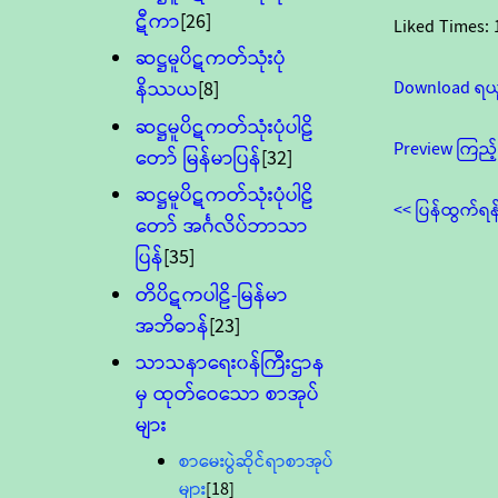
ဋီကာ
[26]
Liked Times:
ဆဋ္ဌမူပိဋကတ်သုံးပုံ
Download ရယ
နိဿယ
[8]
ဆဋ္ဌမူပိဋကတ်သုံးပုံပါဠိ
Preview ကြည့်
တော် မြန်မာပြန်
[32]
ဆဋ္ဌမူပိဋကတ်သုံးပုံပါဠိ
<< ပြန်ထွက်ရန
တော် အင်္ဂလိပ်ဘာသာ
ပြန်
[35]
တိပိဋကပါဠိ-မြန်မာ
အဘိဓာန်
[23]
သာသနာရေး၀န်ကြီးဌာန
မှ ထုတ်ဝေသော စာအုပ်
များ
စာမေးပွဲဆိုင်ရာစာအုပ်
များ
[18]