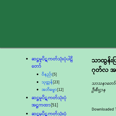
ဆဋ္ဌမူပိဋကတ်သုံးပုံပါဠိ
သာထွန်းပြ
တော်
ဂုတ်လ အတ
ဝိနည်း
[5]
သုတ္တန်
[23]
သာသနာတော်ထွန
အဘိဓမ္မာ
[12]
ဦးစီးဌာန
ဆဋ္ဌမူပိဋကတ်သုံးပုံ
အဋ္ဌကထာ
[51]
Downloaded 
ဆဋ္ဌမူပိဋကတ်သုံးပုံ