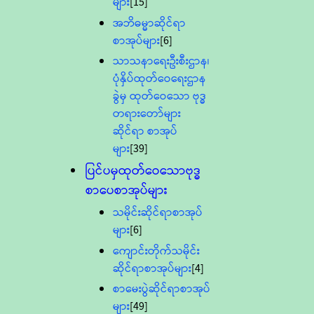
များ
[15]
အဘိဓမ္မာဆိုင်ရာ
စာအုပ်များ
[6]
သာသနာရေးဦးစီးဌာန၊
ပုံနှိပ်ထုတ်ဝေရေးဌာန
ခွဲမှ ထုတ်ဝေသော ဗုဒ္ဓ
တရားတော်များ
ဆိုင်ရာ စာအုပ်
များ
[39]
ပြင်ပမှထုတ်ဝေသောဗုဒ္ဓ
စာပေစာအုပ်များ
သမိုင်းဆိုင်ရာစာအုပ်
များ
[6]
ကျောင်းတိုက်သမိုင်း
ဆိုင်ရာစာအုပ်များ
[4]
စာမေးပွဲဆိုင်ရာစာအုပ်
များ
[49]