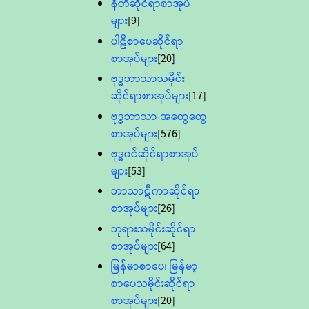
နီတိဆိုင်ရာစာအုပ်
များ
[9]
ပါဠိစာပေဆိုင်ရာ
စာအုပ်များ
[20]
ဗုဒ္ဓဘာသာသမိုင်း
ဆိုင်ရာစာအုပ်များ
[17]
ဗုဒ္ဓဘာသာ-အထွေထွေ
စာအုပ်များ
[576]
ဗုဒ္ဓဝင်ဆိုင်ရာစာအုပ်
များ
[53]
ဘာသာဋီကာဆိုင်ရာ
စာအုပ်များ
[26]
ဘုရားသမိုင်းဆိုင်ရာ
စာအုပ်များ
[64]
မြန်မာစာပေ၊ မြန်မာ့
စာပေသမိုင်းဆိုင်ရာ
စာအုပ်များ
[20]