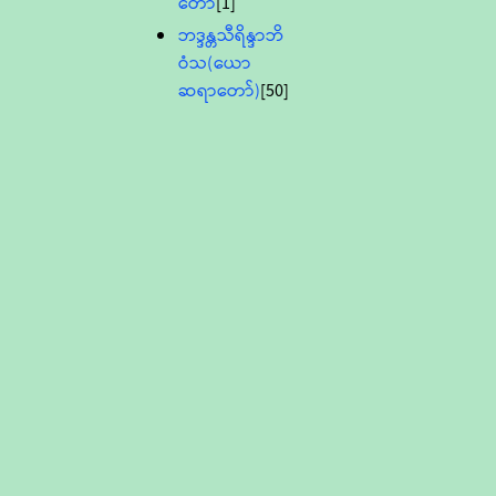
တော်
[1]
ဘဒ္ဒန္တသီရိန္ဒာဘိ
ဝံသ(ယော
ဆရာတော်)
[50]