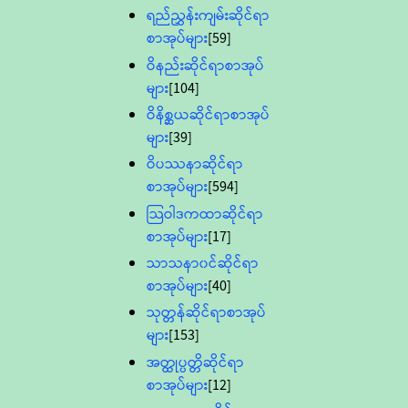
ရည်ညွှန်းကျမ်းဆိုင်ရာ
စာအုပ်များ
[59]
ဝိနည်းဆိုင်ရာစာအုပ်
များ
[104]
ဝိနိစ္ဆယဆိုင်ရာစာအုပ်
များ
[39]
ဝိပဿနာဆိုင်ရာ
စာအုပ်များ
[594]
သြဝါဒကထာဆိုင်ရာ
စာအုပ်များ
[17]
သာသနာ၀င်ဆိုင်ရာ
စာအုပ်များ
[40]
သုတ္တန်ဆိုင်ရာစာအုပ်
များ
[153]
အတ္ထုပ္ပတ္တိဆိုင်ရာ
စာအုပ်များ
[12]