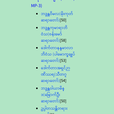
MP-3)
ဘဒ္ဒန္တဝိမလ(မိုးကုတ်
ဆရာတော်)
[50]
ဘဒ္ဒန္တကုမာရာဘိ
ဝံသ(ဗန်းမော်
ဆရာတော်)
[58]
ဒေါက်တာနန္ဒမာလာ
ဘိဝံသ (ပါမောက္ခချုပ်
ဆရာတော်)
[53]
ဒေါက်တာအရှင်ဉာ
ဏိဿရ(သီတဂူ
ဆရာတော်)
[54]
ဘဒ္ဒန္တဝါယာမိန္
ဒ(မြောက်ဦး
ဆရာတော်)
[50]
ဥပ္ပါတသန္တိတရား