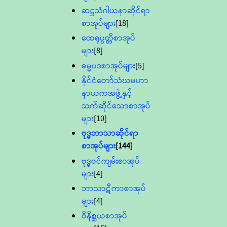
ဆဋ္ဌသံဂါယနာဆိုင်ရာ
စာအုပ်များ
[18]
ထေရုပ္ပတ္တိစာအုပ်
များ
[8]
ဓမ္မပဒစာအုပ်များ
[5]
နိုင်ငံတော်သံဃမဟာ
နာယကအဖွဲ့နှင့်
သက်ဆိုင်သောစာအုပ်
များ
[10]
ဗုဒ္ဓဘာသာဆိုင်ရာ
စာအုပ်များ
[144]
ဗုဒ္ဓဝင်ကျမ်းစာအုပ်
များ
[4]
ဘာသာဋီကာစာအုပ်
များ
[4]
ဝိနိစ္ဆယစာအုပ်