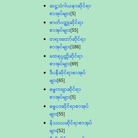
ဆဋ္ဌသံဂါယနာဆိုင်ရာ
စာအုပ်များ
[5]
ဇာတ်၀တ္ထုဆိုင်ရာ
စာအုပ်များ
[55]
တရားတော်ဆိုင်ရာ
စာအုပ်များ
[186]
ထေရုပ္ပတ္တိဆိုင်ရာ
စာအုပ်များ
[69]
ဒီပနီဆိုင်ရာစာအုပ်
များ
[65]
ဓမ္မကဗျာဆိုင်ရာ
စာအုပ်များ
[5]
ဓမ္မပဒဆိုင်ရာစာအုပ်
များ
[55]
နိဿယဆိုင်ရာစာအုပ်
များ
[52]