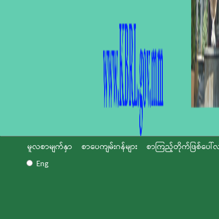
မူလစာမျက်နှာ
စာပေကျမ်းဂန်များ
စာကြည့်တိုက်ဖြစ်ပေါ်လ
Eng