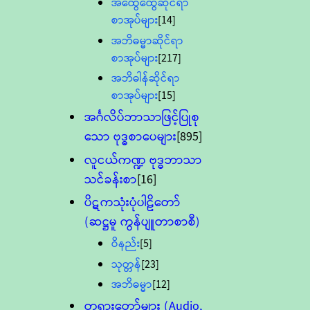
အထွေထွေဆိုင်ရာ
စာအုပ်များ
[14]
အဘိဓမ္မာဆိုင်ရာ
စာအုပ်များ
[217]
အဘိဓါန်ဆိုင်ရာ
စာအုပ်များ
[15]
အင်္ဂလိပ်ဘာသာဖြင့်ပြုစု
သော ဗုဒ္ဓစာပေများ
[895]
လူငယ်ကဏ္ဍ ဗုဒ္ဓဘာသာ
သင်ခန်းစာ
[16]
ပိဋကသုံးပုံပါဠိတော်
(ဆဋ္ဌမူ ကွန်ပျူတာစာစီ)
ဝိနည်း
[5]
သုတ္တန်
[23]
အဘိဓမ္မာ
[12]
တရားတော်များ (Audio,