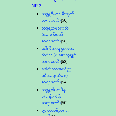
MP-3)
ဘဒ္ဒန္တဝိမလ(မိုးကုတ်
ဆရာတော်)
[50]
ဘဒ္ဒန္တကုမာရာဘိ
ဝံသ(ဗန်းမော်
ဆရာတော်)
[58]
ဒေါက်တာနန္ဒမာလာ
ဘိဝံသ (ပါမောက္ခချုပ်
ဆရာတော်)
[53]
ဒေါက်တာအရှင်ဉာ
ဏိဿရ(သီတဂူ
ဆရာတော်)
[54]
ဘဒ္ဒန္တဝါယာမိန္
ဒ(မြောက်ဦး
ဆရာတော်)
[50]
ဥပ္ပါတသန္တိတရား