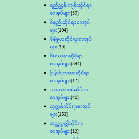
ရည်ညွှန်းကျမ်းဆိုင်ရာ
စာအုပ်များ
[59]
ဝိနည်းဆိုင်ရာစာအုပ်
များ
[104]
ဝိနိစ္ဆယဆိုင်ရာစာအုပ်
များ
[39]
ဝိပဿနာဆိုင်ရာ
စာအုပ်များ
[594]
သြဝါဒကထာဆိုင်ရာ
စာအုပ်များ
[17]
သာသနာ၀င်ဆိုင်ရာ
စာအုပ်များ
[40]
သုတ္တန်ဆိုင်ရာစာအုပ်
များ
[153]
အတ္ထုပ္ပတ္တိဆိုင်ရာ
စာအုပ်များ
[12]