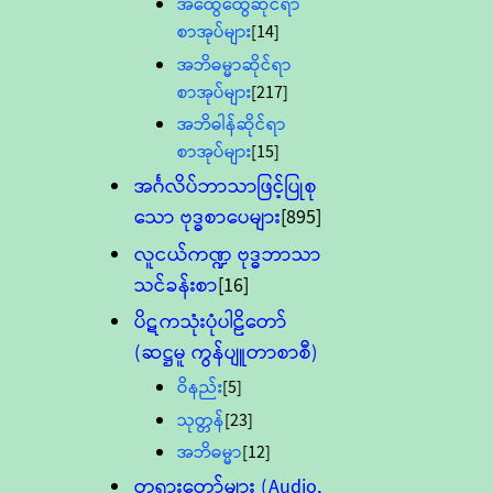
အထွေထွေဆိုင်ရာ
စာအုပ်များ
[14]
အဘိဓမ္မာဆိုင်ရာ
စာအုပ်များ
[217]
အဘိဓါန်ဆိုင်ရာ
စာအုပ်များ
[15]
အင်္ဂလိပ်ဘာသာဖြင့်ပြုစု
သော ဗုဒ္ဓစာပေများ
[895]
လူငယ်ကဏ္ဍ ဗုဒ္ဓဘာသာ
သင်ခန်းစာ
[16]
ပိဋကသုံးပုံပါဠိတော်
(ဆဋ္ဌမူ ကွန်ပျူတာစာစီ)
ဝိနည်း
[5]
သုတ္တန်
[23]
အဘိဓမ္မာ
[12]
တရားတော်များ (Audio,