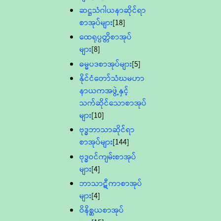
ဆဋ္ဌသံဂါယနာဆိုင်ရာ
စာအုပ်များ
[18]
ထေရုပ္ပတ္တိစာအုပ်
များ
[8]
ဓမ္မပဒစာအုပ်များ
[5]
နိုင်ငံတော်သံဃမဟာ
နာယကအဖွဲ့နှင့်
သက်ဆိုင်သောစာအုပ်
များ
[10]
ဗုဒ္ဓဘာသာဆိုင်ရာ
စာအုပ်များ
[144]
ဗုဒ္ဓဝင်ကျမ်းစာအုပ်
များ
[4]
ဘာသာဋီကာစာအုပ်
များ
[4]
ဝိနိစ္ဆယစာအုပ်