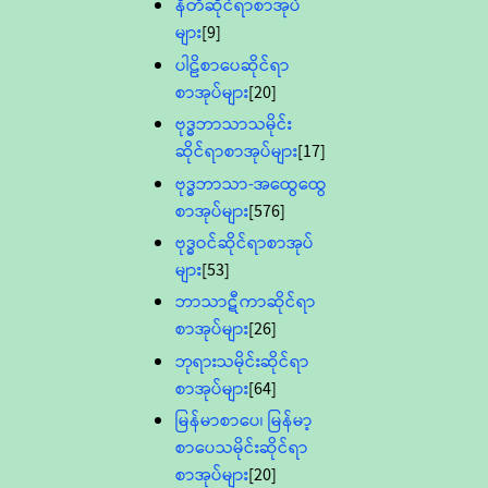
နီတိဆိုင်ရာစာအုပ်
များ
[9]
ပါဠိစာပေဆိုင်ရာ
စာအုပ်များ
[20]
ဗုဒ္ဓဘာသာသမိုင်း
ဆိုင်ရာစာအုပ်များ
[17]
ဗုဒ္ဓဘာသာ-အထွေထွေ
စာအုပ်များ
[576]
ဗုဒ္ဓဝင်ဆိုင်ရာစာအုပ်
များ
[53]
ဘာသာဋီကာဆိုင်ရာ
စာအုပ်များ
[26]
ဘုရားသမိုင်းဆိုင်ရာ
စာအုပ်များ
[64]
မြန်မာစာပေ၊ မြန်မာ့
စာပေသမိုင်းဆိုင်ရာ
စာအုပ်များ
[20]