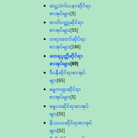
ဆဋ္ဌသံဂါယနာဆိုင်ရာ
စာအုပ်များ
[5]
ဇာတ်၀တ္ထုဆိုင်ရာ
စာအုပ်များ
[55]
တရားတော်ဆိုင်ရာ
စာအုပ်များ
[186]
ထေရုပ္ပတ္တိဆိုင်ရာ
စာအုပ်များ
[69]
ဒီပနီဆိုင်ရာစာအုပ်
များ
[65]
ဓမ္မကဗျာဆိုင်ရာ
စာအုပ်များ
[5]
ဓမ္မပဒဆိုင်ရာစာအုပ်
များ
[55]
နိဿယဆိုင်ရာစာအုပ်
များ
[52]