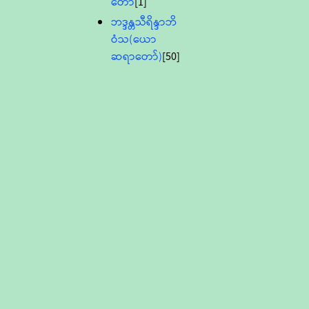
တော်
[1]
ဘဒ္ဒန္တသီရိန္ဒာဘိ
ဝံသ(ယော
ဆရာတော်)
[50]