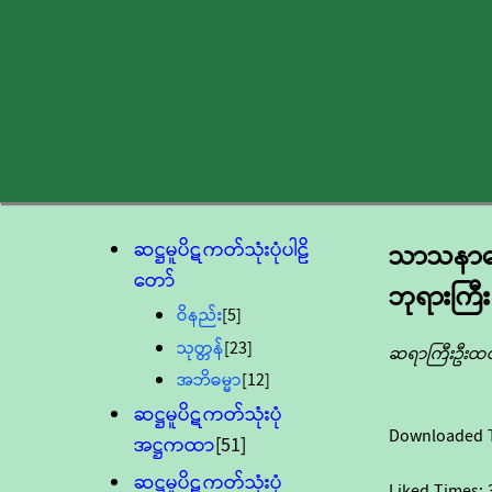
ဆဋ္ဌမူပိဋကတ်သုံးပုံပါဠိ
သာသနာတ
တော်
ဘုရားကြီး
ဝိနည်း
[5]
သုတ္တန်
[23]
ဆရာကြီးဦးထင
အဘိဓမ္မာ
[12]
ဆဋ္ဌမူပိဋကတ်သုံးပုံ
Downloaded 
အဋ္ဌကထာ
[51]
ဆဋ္ဌမူပိဋကတ်သုံးပုံ
Liked Times: