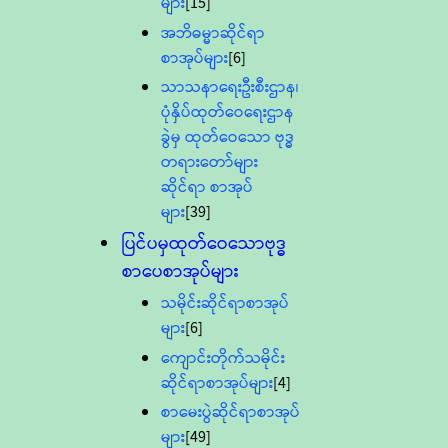
များ
[15]
အဘိဓမ္မာဆိုင်ရာ
စာအုပ်များ
[6]
သာသနာရေးဦးစီးဌာန၊
ပုံနှိပ်ထုတ်ဝေရေးဌာန
ခွဲမှ ထုတ်ဝေသော ဗုဒ္ဓ
တရားတော်များ
ဆိုင်ရာ စာအုပ်
များ
[39]
ပြင်ပမှထုတ်ဝေသောဗုဒ္ဓ
စာပေစာအုပ်များ
သမိုင်းဆိုင်ရာစာအုပ်
များ
[6]
ကျောင်းတိုက်သမိုင်း
ဆိုင်ရာစာအုပ်များ
[4]
စာမေးပွဲဆိုင်ရာစာအုပ်
များ
[49]