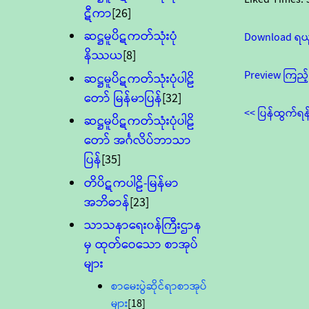
ဋီကာ
[26]
ဆဋ္ဌမူပိဋကတ်သုံးပုံ
Download ရယ
နိဿယ
[8]
Preview ကြည့်
ဆဋ္ဌမူပိဋကတ်သုံးပုံပါဠိ
တော် မြန်မာပြန်
[32]
<< ပြန်ထွက်ရန
ဆဋ္ဌမူပိဋကတ်သုံးပုံပါဠိ
တော် အင်္ဂလိပ်ဘာသာ
ပြန်
[35]
တိပိဋကပါဠိ-မြန်မာ
အဘိဓာန်
[23]
သာသနာရေး၀န်ကြီးဌာန
မှ ထုတ်ဝေသော စာအုပ်
များ
စာမေးပွဲဆိုင်ရာစာအုပ်
များ
[18]