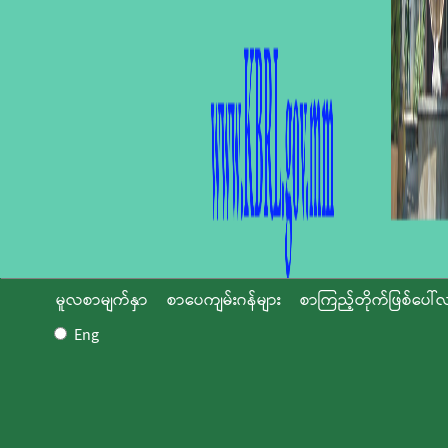
မူလစာမျက်နှာ
စာပေကျမ်းဂန်များ
စာကြည့်တိုက်ဖြစ်ပေါ်လ
Eng