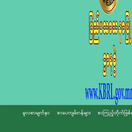
မူလစာမျက်နှာ
စာပေကျမ်းဂန်များ
စာကြည့်တိုက်ဖြစ်