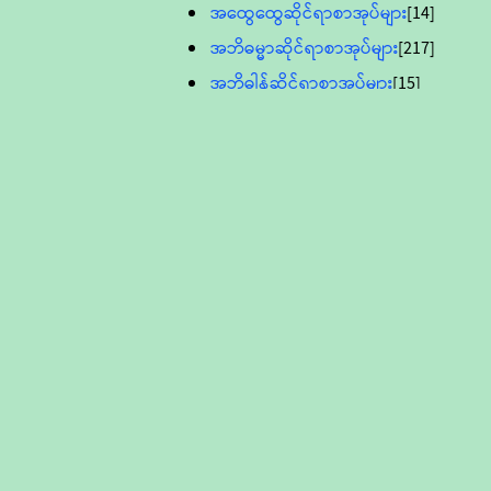
အထွေထွေဆိုင်ရာစာအုပ်များ
[14]
အဘိဓမ္မာဆိုင်ရာစာအုပ်များ
[217]
အဘိဓါန်ဆိုင်ရာစာအုပ်များ
[15]
အင်္ဂလိပ်ဘာသာဖြင့်ပြုစုသော ဗုဒ္ဓ
စာပေများ
[895]
လူငယ်ကဏ္ဍ ဗုဒ္ဓဘာသာ
သင်ခန်းစာ
[16]
ပိဋကသုံးပုံပါဠိတော် (ဆဋ္ဌမူ
ကွန်ပျူတာစာစီ)
ဝိနည်း
[5]
သုတ္တန်
[23]
အဘိဓမ္မာ
[12]
တရားတော်များ (Audio, MP-3)
ဘဒ္ဒန္တဝိမလ(မိုးကုတ်ဆရာတော်)