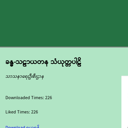
ခန္ဓ-သဠာယတန သံယုတ္တပါဠိ
သာသနာရေးဦးစီးဌာန
Downloaded Times:
226
Liked Times:
226
Download ရယူရန်