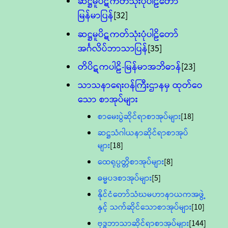
ဆဋ္ဌမူပိဋကတ်သုံးပုံပါဠိတော်
မြန်မာပြန်
[32]
ဆဋ္ဌမူပိဋကတ်သုံးပုံပါဠိတော်
အင်္ဂလိပ်ဘာသာပြန်
[35]
တိပိဋကပါဠိ-မြန်မာအဘိဓာန်
[23]
သာသနာရေး၀န်ကြီးဌာနမှ ထုတ်ဝေ
သော စာအုပ်များ
စာမေးပွဲဆိုင်ရာစာအုပ်များ
[18]
ဆဋ္ဌသံဂါယနာဆိုင်ရာစာအုပ်
များ
[18]
ထေရုပ္ပတ္တိစာအုပ်များ
[8]
ဓမ္မပဒစာအုပ်များ
[5]
နိုင်ငံတော်သံဃမဟာနာယကအဖွဲ့
နှင့် သက်ဆိုင်သောစာအုပ်များ
[10]
ဗုဒ္ဓဘာသာဆိုင်ရာစာအုပ်များ
[144]