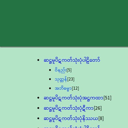
ဆဋ္ဌမူပိဋကတ်သုံးပုံပါဠိတော်
ဝိနည်း
[5]
သုတ္တန်
[23]
အဘိဓမ္မာ
[12]
ဆဋ္ဌမူပိဋကတ်သုံးပုံအဋ္ဌကထာ
[51]
ဆဋ္ဌမူပိဋကတ်သုံးပုံဋီကာ
[26]
ဆဋ္ဌမူပိဋကတ်သုံးပုံနိဿယ
[8]