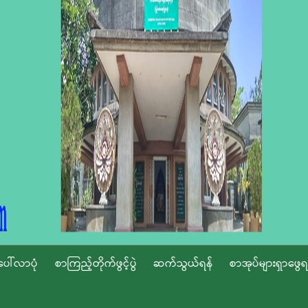
ပေါ်လာပုံ
စာကြည့်တိုက်ဖွင့်ပွဲ
ဆက်သွယ်ရန်
စာအုပ်များရှာဖွေရ