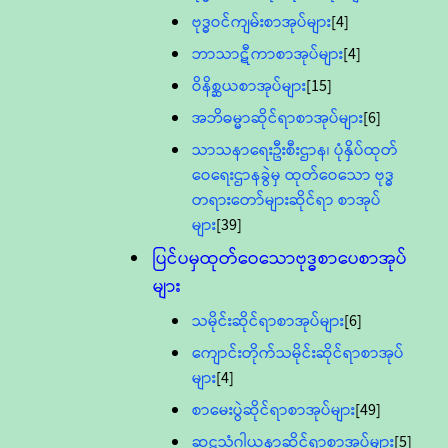
ဗုဒ္ဓဝင်ကျမ်းစာအုပ်များ
[4]
ဘာသာဋီကာစာအုပ်များ
[4]
ဝိနိစ္ဆယစာအုပ်များ
[15]
အဘိဓမ္မာဆိုင်ရာစာအုပ်များ
[6]
သာသနာရေးဦးစီးဌာန၊ ပုံနှိပ်ထုတ်
ဝေရေးဌာနခွဲမှ ထုတ်ဝေသော ဗုဒ္ဓ
တရားတော်များဆိုင်ရာ စာအုပ်
များ
[39]
ပြင်ပမှထုတ်ဝေသောဗုဒ္ဓစာပေစာအုပ်
များ
သမိုင်းဆိုင်ရာစာအုပ်များ
[6]
ကျောင်းတိုက်သမိုင်းဆိုင်ရာစာအုပ်
များ
[4]
စာမေးပွဲဆိုင်ရာစာအုပ်များ
[49]
ဆဋ္ဌသံဂါယနာဆိုင်ရာစာအုပ်များ
[5]