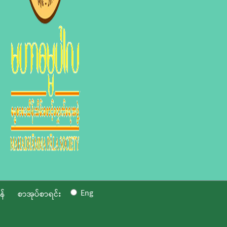
Eng
န်
စာအုပ်စာရင်း