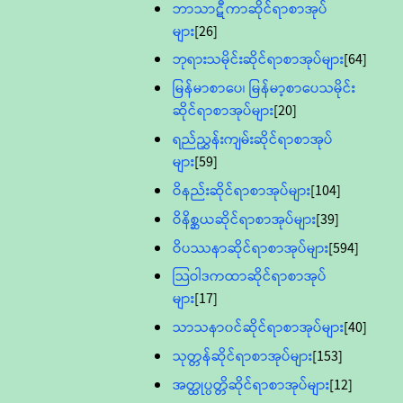
ဘာသာဋီကာဆိုင်ရာစာအုပ်
များ
[26]
ဘုရားသမိုင်းဆိုင်ရာစာအုပ်များ
[64]
မြန်မာစာပေ၊ မြန်မာ့စာပေသမိုင်း
ဆိုင်ရာစာအုပ်များ
[20]
ရည်ညွှန်းကျမ်းဆိုင်ရာစာအုပ်
များ
[59]
ဝိနည်းဆိုင်ရာစာအုပ်များ
[104]
ဝိနိစ္ဆယဆိုင်ရာစာအုပ်များ
[39]
ဝိပဿနာဆိုင်ရာစာအုပ်များ
[594]
သြဝါဒကထာဆိုင်ရာစာအုပ်
များ
[17]
သာသနာ၀င်ဆိုင်ရာစာအုပ်များ
[40]
သုတ္တန်ဆိုင်ရာစာအုပ်များ
[153]
အတ္ထုပ္ပတ္တိဆိုင်ရာစာအုပ်များ
[12]