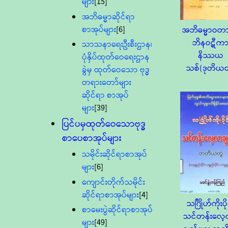
များ
[15]
အဘိဓမ္မာဆိုင်ရာ
စာအုပ်များ
[6]
အဘိဓမ္မာဝတ
ဘိနဝဋီက
သာသနာရေးဦးစီးဌာန၊
နိဿယ
ပုံနှိပ်ထုတ်ဝေရေးဌာန
သစ်(ဒုတိယတ
ခွဲမှ ထုတ်ဝေသော ဗုဒ္ဓ
တရားတော်များ
ဆိုင်ရာ စာအုပ်
များ
[39]
ပြင်ပမှထုတ်ဝေသောဗုဒ္ဓ
စာပေစာအုပ်များ
သမိုင်းဆိုင်ရာစာအုပ်
များ
[6]
ကျောင်းတိုက်သမိုင်း
ဆိုင်ရာစာအုပ်များ
[4]
သင်္ဂြိုဟ်ကိုးပို
စာမေးပွဲဆိုင်ရာစာအုပ်
သင်တန်းလေ
များ
[49]