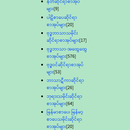
နီတိဆိုင်ရာစာအုပ်
များ
[9]
ပါဠိစာပေဆိုင်ရာ
စာအုပ်များ
[20]
ဗုဒ္ဓဘာသာသမိုင်း
ဆိုင်ရာစာအုပ်များ
[17]
ဗုဒ္ဓဘာသာ-အထွေထွေ
စာအုပ်များ
[576]
ဗုဒ္ဓဝင်ဆိုင်ရာစာအုပ်
များ
[53]
ဘာသာဋီကာဆိုင်ရာ
စာအုပ်များ
[26]
ဘုရားသမိုင်းဆိုင်ရာ
စာအုပ်များ
[64]
မြန်မာစာပေ၊ မြန်မာ့
စာပေသမိုင်းဆိုင်ရာ
စာအုပ်များ
[20]