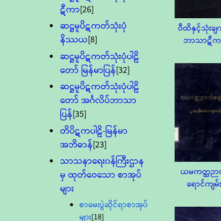
ဋီကာ
[26]
ဆဋ္ဌမူပိဋကတ်သုံးပုံ
ဝီထိနှင့်သုံးချ
နိဿယ
[8]
ဘာသာဋီက
ဆဋ္ဌမူပိဋကတ်သုံးပုံပါဠိ
တော် မြန်မာပြန်
[32]
ဆဋ္ဌမူပိဋကတ်သုံးပုံပါဠိ
တော် အင်္ဂလိပ်ဘာသာ
ပြန်
[35]
တိပိဋကပါဠိ-မြန်မာ
အဘိဓာန်
[23]
သာသနာရေး၀န်ကြီးဌာန
ယမကတ္ထဉာ
မှ ထုတ်ဝေသော စာအုပ်
ရောင်ကျမ်
များ
စာမေးပွဲဆိုင်ရာစာအုပ်
များ
[18]