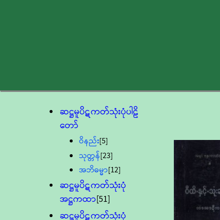
ဆဋ္ဌမူပိဋကတ်သုံးပုံပါဠိ
တော်
ဝိနည်း
[5]
သုတ္တန်
[23]
အဘိဓမ္မာ
[12]
ဆဋ္ဌမူပိဋကတ်သုံးပုံ
အဋ္ဌကထာ
[51]
ဆဋ္ဌမူပိဋကတ်သုံးပုံ