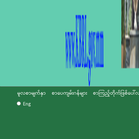
မူလစာမျက်နှာ
စာပေကျမ်းဂန်များ
စာကြည့်တိုက်ဖြစ်ပေါ်လ
Eng