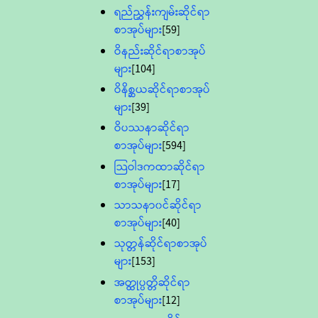
ရည်ညွှန်းကျမ်းဆိုင်ရာ
စာအုပ်များ
[59]
ဝိနည်းဆိုင်ရာစာအုပ်
များ
[104]
ဝိနိစ္ဆယဆိုင်ရာစာအုပ်
များ
[39]
ဝိပဿနာဆိုင်ရာ
စာအုပ်များ
[594]
သြဝါဒကထာဆိုင်ရာ
စာအုပ်များ
[17]
သာသနာ၀င်ဆိုင်ရာ
စာအုပ်များ
[40]
သုတ္တန်ဆိုင်ရာစာအုပ်
များ
[153]
အတ္ထုပ္ပတ္တိဆိုင်ရာ
စာအုပ်များ
[12]