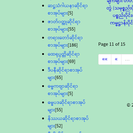
ချက်များ တ
ဆဋ္ဌသံဂါယနာဆိုင်ရာ
တွဲ (သမုစ္စည်းပိ
စာအုပ်များ
[5]
ပစ္စည်းပိုင်း
ဇာတ်၀တ္ထုဆိုင်ရာ
ကမ္မဋ္ဌာန်းပိုင
စာအုပ်များ
[55]
တရားတော်ဆိုင်ရာ
Page
11
of
15
စာအုပ်များ
[186]
ထေရုပ္ပတ္တိဆိုင်ရာ
««
«
…
စာအုပ်များ
[69]
ဒီပနီဆိုင်ရာစာအုပ်
များ
[65]
ဓမ္မကဗျာဆိုင်ရာ
စာအုပ်များ
[5]
ဓမ္မပဒဆိုင်ရာစာအုပ်
© 
များ
[55]
နိဿယဆိုင်ရာစာအုပ်
များ
[52]