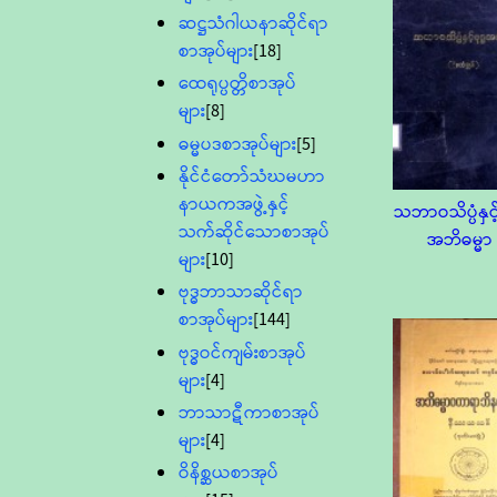
ဆဋ္ဌသံဂါယနာဆိုင်ရာ
စာအုပ်များ
[18]
ထေရုပ္ပတ္တိစာအုပ်
များ
[8]
ဓမ္မပဒစာအုပ်များ
[5]
နိုင်ငံတော်သံဃမဟာ
နာယကအဖွဲ့နှင့်
သဘာဝသိပ္ပံနှင့် 
သက်ဆိုင်သောစာအုပ်
အဘိဓမ္မာ
များ
[10]
ဗုဒ္ဓဘာသာဆိုင်ရာ
စာအုပ်များ
[144]
ဗုဒ္ဓဝင်ကျမ်းစာအုပ်
များ
[4]
ဘာသာဋီကာစာအုပ်
များ
[4]
ဝိနိစ္ဆယစာအုပ်