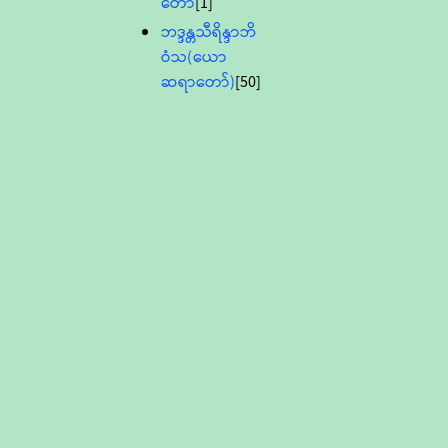
တော်
[1]
ဘဒ္ဒန္တသီရိန္ဒာဘိ
ဝံသ(ယော
ဆရာတော်)
[50]