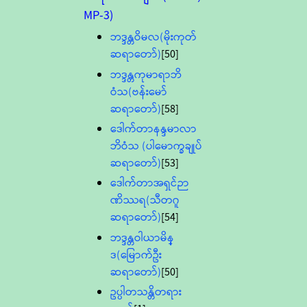
MP-3)
ဘဒ္ဒန္တဝိမလ(မိုးကုတ်
ဆရာတော်)
[50]
ဘဒ္ဒန္တကုမာရာဘိ
ဝံသ(ဗန်းမော်
ဆရာတော်)
[58]
ဒေါက်တာနန္ဒမာလာ
ဘိဝံသ (ပါမောက္ခချုပ်
ဆရာတော်)
[53]
ဒေါက်တာအရှင်ဉာ
ဏိဿရ(သီတဂူ
ဆရာတော်)
[54]
ဘဒ္ဒန္တဝါယာမိန္
ဒ(မြောက်ဦး
ဆရာတော်)
[50]
ဥပ္ပါတသန္တိတရား