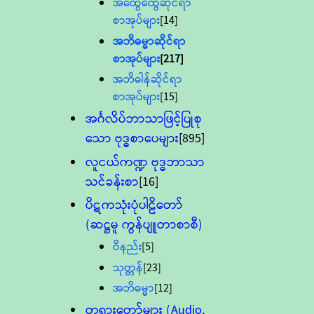
အထွေထွေဆိုင်ရာ
စာအုပ်များ
[14]
အဘိဓမ္မာဆိုင်ရာ
စာအုပ်များ
[217]
အဘိဓါန်ဆိုင်ရာ
စာအုပ်များ
[15]
အင်္ဂလိပ်ဘာသာဖြင့်ပြုစု
သော ဗုဒ္ဓစာပေများ
[895]
လူငယ်ကဏ္ဍ ဗုဒ္ဓဘာသာ
သင်ခန်းစာ
[16]
ပိဋကသုံးပုံပါဠိတော်
(ဆဋ္ဌမူ ကွန်ပျူတာစာစီ)
ဝိနည်း
[5]
သုတ္တန်
[23]
အဘိဓမ္မာ
[12]
တရားတော်များ (Audio,