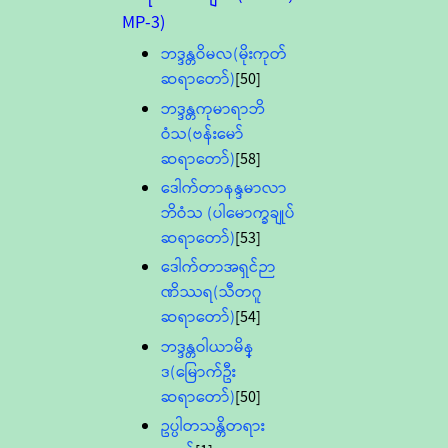
MP-3)
ဘဒ္ဒန္တဝိမလ(မိုးကုတ်
ဆရာတော်)
[50]
ဘဒ္ဒန္တကုမာရာဘိ
ဝံသ(ဗန်းမော်
ဆရာတော်)
[58]
ဒေါက်တာနန္ဒမာလာ
ဘိဝံသ (ပါမောက္ခချုပ်
ဆရာတော်)
[53]
ဒေါက်တာအရှင်ဉာ
ဏိဿရ(သီတဂူ
ဆရာတော်)
[54]
ဘဒ္ဒန္တဝါယာမိန္
ဒ(မြောက်ဦး
ဆရာတော်)
[50]
ဥပ္ပါတသန္တိတရား