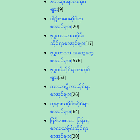
နီတိဆိုင်ရာစာအုပ်
များ
[9]
ပါဠိစာပေဆိုင်ရာ
စာအုပ်များ
[20]
ဗုဒ္ဓဘာသာသမိုင်း
ဆိုင်ရာစာအုပ်များ
[17]
ဗုဒ္ဓဘာသာ-အထွေထွေ
စာအုပ်များ
[576]
ဗုဒ္ဓဝင်ဆိုင်ရာစာအုပ်
များ
[53]
ဘာသာဋီကာဆိုင်ရာ
စာအုပ်များ
[26]
ဘုရားသမိုင်းဆိုင်ရာ
စာအုပ်များ
[64]
မြန်မာစာပေ၊ မြန်မာ့
စာပေသမိုင်းဆိုင်ရာ
စာအုပ်များ
[20]