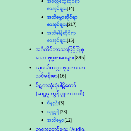
အထွေထွေဆိုင်ရာ
စာအုပ်များ
[14]
အဘိဓမ္မာဆိုင်ရာ
စာအုပ်များ
[217]
အဘိဓါန်ဆိုင်ရာ
စာအုပ်များ
[15]
အင်္ဂလိပ်ဘာသာဖြင့်ပြုစု
သော ဗုဒ္ဓစာပေများ
[895]
လူငယ်ကဏ္ဍ ဗုဒ္ဓဘာသာ
သင်ခန်းစာ
[16]
ပိဋကသုံးပုံပါဠိတော်
(ဆဋ္ဌမူ ကွန်ပျူတာစာစီ)
ဝိနည်း
[5]
သုတ္တန်
[23]
အဘိဓမ္မာ
[12]
တရားတော်များ (Audio,