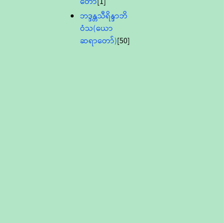
တော်
[1]
ဘဒ္ဒန္တသီရိန္ဒာဘိ
ဝံသ(ယော
ဆရာတော်)
[50]