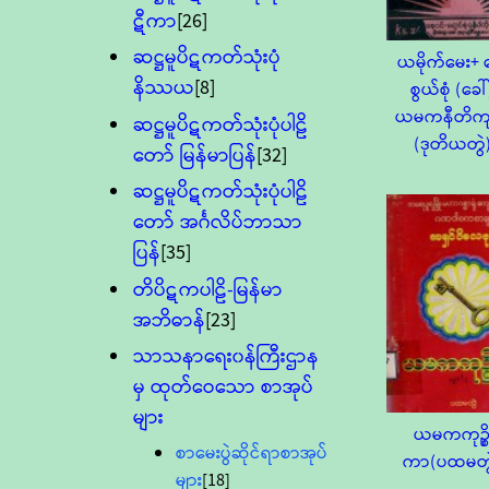
ဋီကာ
[26]
ဆဋ္ဌမူပိဋကတ်သုံးပုံ
ယမိုက်မေး+ 
နိဿယ
[8]
စွယ်စုံ (ခေါ်
ယမကနီတိကျ
ဆဋ္ဌမူပိဋကတ်သုံးပုံပါဠိ
(ဒုတိယတွဲ
တော် မြန်မာပြန်
[32]
ဆဋ္ဌမူပိဋကတ်သုံးပုံပါဠိ
တော် အင်္ဂလိပ်ဘာသာ
ပြန်
[35]
တိပိဋကပါဠိ-မြန်မာ
အဘိဓာန်
[23]
သာသနာရေး၀န်ကြီးဌာန
မှ ထုတ်ဝေသော စာအုပ်
များ
ယမကကုဉ္စ
စာမေးပွဲဆိုင်ရာစာအုပ်
ကာ(ပထမတွ
များ
[18]