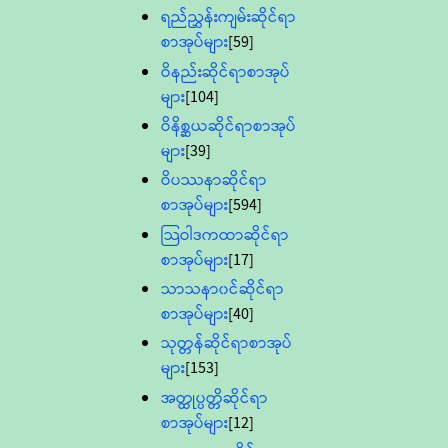
ရည်ညွှန်းကျမ်းဆိုင်ရာ
စာအုပ်များ
[59]
ဝိနည်းဆိုင်ရာစာအုပ်
များ
[104]
ဝိနိစ္ဆယဆိုင်ရာစာအုပ်
များ
[39]
ဝိပဿနာဆိုင်ရာ
စာအုပ်များ
[594]
သြဝါဒကထာဆိုင်ရာ
စာအုပ်များ
[17]
သာသနာ၀င်ဆိုင်ရာ
စာအုပ်များ
[40]
သုတ္တန်ဆိုင်ရာစာအုပ်
များ
[153]
အတ္ထုပ္ပတ္တိဆိုင်ရာ
စာအုပ်များ
[12]