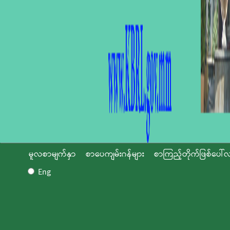
မူလစာမျက်နှာ
စာပေကျမ်းဂန်များ
စာကြည့်တိုက်ဖြစ်ပေါ်လ
Eng