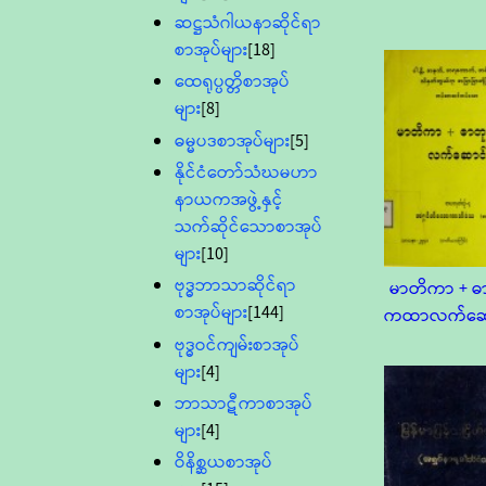
ဆဋ္ဌသံဂါယနာဆိုင်ရာ
စာအုပ်များ
[18]
ထေရုပ္ပတ္တိစာအုပ်
များ
[8]
ဓမ္မပဒစာအုပ်များ
[5]
နိုင်ငံတော်သံဃမဟာ
နာယကအဖွဲ့နှင့်
သက်ဆိုင်သောစာအုပ်
များ
[10]
ဗုဒ္ဓဘာသာဆိုင်ရာ
မာတိကာ + ဓ
စာအုပ်များ
[144]
ကထာလက်ဆေ
ဗုဒ္ဓဝင်ကျမ်းစာအုပ်
များ
[4]
ဘာသာဋီကာစာအုပ်
များ
[4]
ဝိနိစ္ဆယစာအုပ်