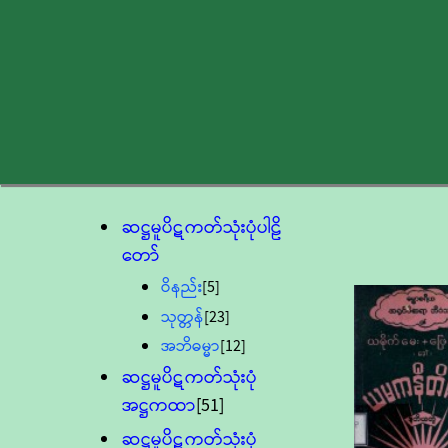
ဆဋ္ဌမူပိဋကတ်သုံးပုံပါဠိ
တော်
ဝိနည်း
[5]
သုတ္တန်
[23]
အဘိဓမ္မာ
[12]
ဆဋ္ဌမူပိဋကတ်သုံးပုံ
အဋ္ဌကထာ
[51]
ဆဋ္ဌမူပိဋကတ်သုံးပုံ