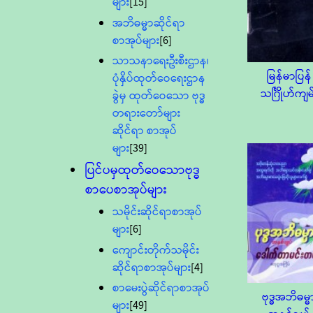
များ
[15]
အဘိဓမ္မာဆိုင်ရာ
စာအုပ်များ
[6]
သာသနာရေးဦးစီးဌာန၊
မြန်မာပြန်
ပုံနှိပ်ထုတ်ဝေရေးဌာန
သင်္ဂြိုဟ်ကျမ
ခွဲမှ ထုတ်ဝေသော ဗုဒ္ဓ
တရားတော်များ
ဆိုင်ရာ စာအုပ်
များ
[39]
ပြင်ပမှထုတ်ဝေသောဗုဒ္ဓ
စာပေစာအုပ်များ
သမိုင်းဆိုင်ရာစာအုပ်
များ
[6]
ကျောင်းတိုက်သမိုင်း
ဆိုင်ရာစာအုပ်များ
[4]
စာမေးပွဲဆိုင်ရာစာအုပ်
ဗုဒ္ဓအဘိဓမ္မ
များ
[49]