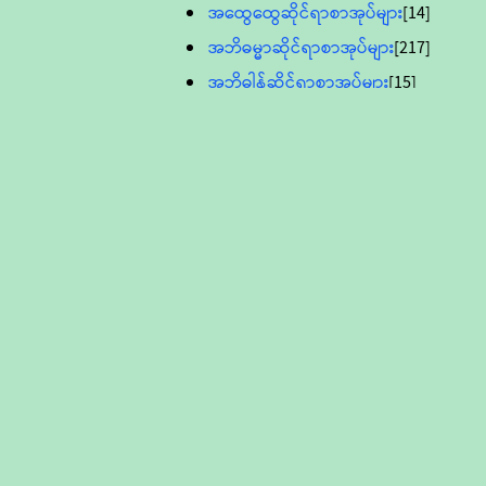
အထွေထွေဆိုင်ရာစာအုပ်များ
[14]
အဘိဓမ္မာဆိုင်ရာစာအုပ်များ
[217]
အဘိဓါန်ဆိုင်ရာစာအုပ်များ
[15]
အင်္ဂလိပ်ဘာသာဖြင့်ပြုစုသော ဗုဒ္ဓ
စာပေများ
[895]
လူငယ်ကဏ္ဍ ဗုဒ္ဓဘာသာ
သင်ခန်းစာ
[16]
ပိဋကသုံးပုံပါဠိတော် (ဆဋ္ဌမူ
ကွန်ပျူတာစာစီ)
ဝိနည်း
[5]
သုတ္တန်
[23]
အဘိဓမ္မာ
[12]
တရားတော်များ (Audio, MP-3)
ဘဒ္ဒန္တဝိမလ(မိုးကုတ်ဆရာတော်)