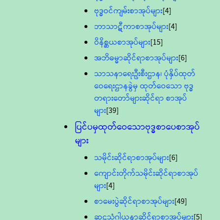
ဗုဒ္ဓဝင်ကျမ်းစာအုပ်များ
[4]
ဘာသာဋီကာစာအုပ်များ
[4]
ဝိနိစ္ဆယစာအုပ်များ
[15]
အဘိဓမ္မာဆိုင်ရာစာအုပ်များ
[6]
သာသနာရေးဦးစီးဌာန၊ ပုံနှိပ်ထုတ်
ဝေရေးဌာနခွဲမှ ထုတ်ဝေသော ဗုဒ္ဓ
တရားတော်များဆိုင်ရာ စာအုပ်
များ
[39]
ပြင်ပမှထုတ်ဝေသောဗုဒ္ဓစာပေစာအုပ်
များ
သမိုင်းဆိုင်ရာစာအုပ်များ
[6]
ကျောင်းတိုက်သမိုင်းဆိုင်ရာစာအုပ်
များ
[4]
စာမေးပွဲဆိုင်ရာစာအုပ်များ
[49]
ဆဋ္ဌသံဂါယနာဆိုင်ရာစာအုပ်များ
[5]