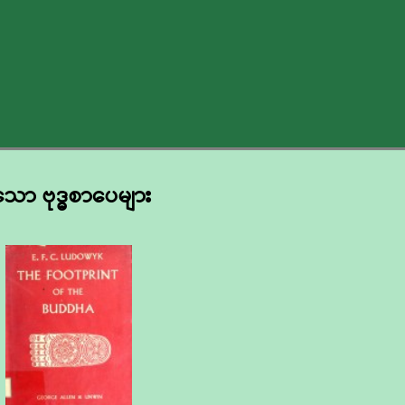
သော ဗုဒ္ဓစာပေများ