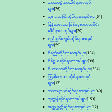
ဘာသာဋီကာဆိုင်ရာစာအုပ်
များ
[26]
ဘုရားသမိုင်းဆိုင်ရာစာအုပ်များ
[64]
မြန်မာစာပေ၊ မြန်မာ့စာပေသမိုင်း
ဆိုင်ရာစာအုပ်များ
[20]
ရည်ညွှန်းကျမ်းဆိုင်ရာစာအုပ်
များ
[59]
ဝိနည်းဆိုင်ရာစာအုပ်များ
[104]
ဝိနိစ္ဆယဆိုင်ရာစာအုပ်များ
[39]
ဝိပဿနာဆိုင်ရာစာအုပ်များ
[594]
သြဝါဒကထာဆိုင်ရာစာအုပ်
များ
[17]
သာသနာ၀င်ဆိုင်ရာစာအုပ်များ
[40]
သုတ္တန်ဆိုင်ရာစာအုပ်များ
[153]
အတ္ထုပ္ပတ္တိဆိုင်ရာစာအုပ်များ
[12]