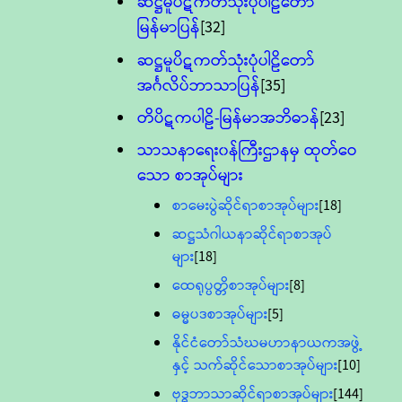
ဆဋ္ဌမူပိဋကတ်သုံးပုံပါဠိတော်
မြန်မာပြန်
[32]
ဆဋ္ဌမူပိဋကတ်သုံးပုံပါဠိတော်
အင်္ဂလိပ်ဘာသာပြန်
[35]
တိပိဋကပါဠိ-မြန်မာအဘိဓာန်
[23]
သာသနာရေး၀န်ကြီးဌာနမှ ထုတ်ဝေ
သော စာအုပ်များ
စာမေးပွဲဆိုင်ရာစာအုပ်များ
[18]
ဆဋ္ဌသံဂါယနာဆိုင်ရာစာအုပ်
များ
[18]
ထေရုပ္ပတ္တိစာအုပ်များ
[8]
ဓမ္မပဒစာအုပ်များ
[5]
နိုင်ငံတော်သံဃမဟာနာယကအဖွဲ့
နှင့် သက်ဆိုင်သောစာအုပ်များ
[10]
ဗုဒ္ဓဘာသာဆိုင်ရာစာအုပ်များ
[144]