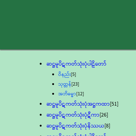
ဆဋ္ဌမူပိဋကတ်သုံးပုံပါဠိတော်
ဝိနည်း
[5]
သုတ္တန်
[23]
အဘိဓမ္မာ
[12]
ဆဋ္ဌမူပိဋကတ်သုံးပုံအဋ္ဌကထာ
[51]
ဆဋ္ဌမူပိဋကတ်သုံးပုံဋီကာ
[26]
ဆဋ္ဌမူပိဋကတ်သုံးပုံနိဿယ
[8]