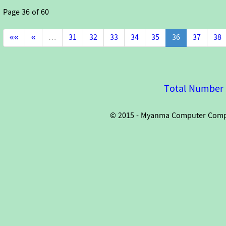
Page
36
of
60
««
«
…
31
32
33
34
35
36
37
38
Total Number o
© 2015 - Myanma Computer Compan