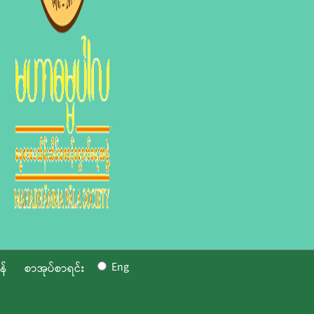
Eng
န်
စာအုပ်စာရင်း