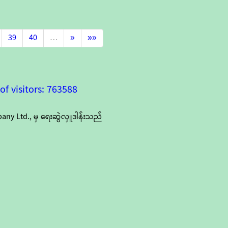
39
40
…
»
»»
f visitors: 763588
y Ltd., မှ ရေးဆွဲလှူဒါန်းသည်