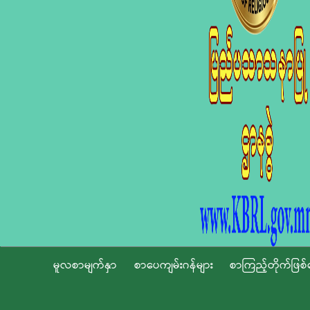
မူလစာမျက်နှာ
စာပေကျမ်းဂန်များ
စာကြည့်တိုက်ဖြစ်