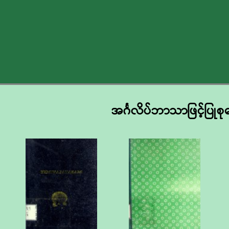
အင်္ဂလိပ်ဘာသာဖြင့်ပြုစု