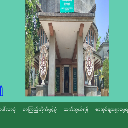
ပေါ်လာပုံ
စာကြည့်တိုက်ဖွင့်ပွဲ
ဆက်သွယ်ရန်
စာအုပ်များရှာဖွေရ