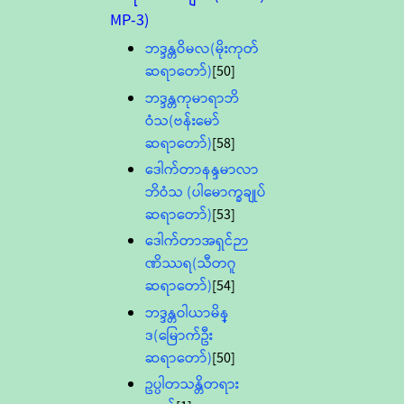
MP-3)
ဘဒ္ဒန္တဝိမလ(မိုးကုတ်
ဆရာတော်)
[50]
ဘဒ္ဒန္တကုမာရာဘိ
ဝံသ(ဗန်းမော်
ဆရာတော်)
[58]
ဒေါက်တာနန္ဒမာလာ
ဘိဝံသ (ပါမောက္ခချုပ်
ဆရာတော်)
[53]
ဒေါက်တာအရှင်ဉာ
ဏိဿရ(သီတဂူ
ဆရာတော်)
[54]
ဘဒ္ဒန္တဝါယာမိန္
ဒ(မြောက်ဦး
ဆရာတော်)
[50]
ဥပ္ပါတသန္တိတရား