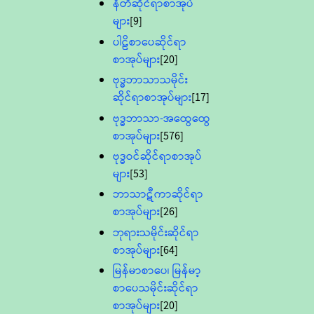
နီတိဆိုင်ရာစာအုပ်
များ
[9]
ပါဠိစာပေဆိုင်ရာ
စာအုပ်များ
[20]
ဗုဒ္ဓဘာသာသမိုင်း
ဆိုင်ရာစာအုပ်များ
[17]
ဗုဒ္ဓဘာသာ-အထွေထွေ
စာအုပ်များ
[576]
ဗုဒ္ဓဝင်ဆိုင်ရာစာအုပ်
များ
[53]
ဘာသာဋီကာဆိုင်ရာ
စာအုပ်များ
[26]
ဘုရားသမိုင်းဆိုင်ရာ
စာအုပ်များ
[64]
မြန်မာစာပေ၊ မြန်မာ့
စာပေသမိုင်းဆိုင်ရာ
စာအုပ်များ
[20]