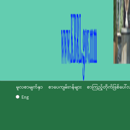
မူလစာမျက်နှာ
စာပေကျမ်းဂန်များ
စာကြည့်တိုက်ဖြစ်ပေါ်လ
Eng