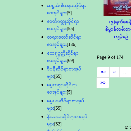
ဆဋ္ဌသံဂါယနာဆိုင်ရာ
စာအုပ်များ
[5]
ဇာတ်၀တ္ထုဆိုင်ရာ
(၉)ရက်စခန
စာအုပ်များ
[55]
နိဗ္ဗာန်လမ်း
ကျင့်စဉ်
တရားတော်ဆိုင်ရာ
စာအုပ်များ
[186]
ထေရုပ္ပတ္တိဆိုင်ရာ
Page
9
of
174
စာအုပ်များ
[69]
ဒီပနီဆိုင်ရာစာအုပ်
««
«
…
များ
[65]
»»
ဓမ္မကဗျာဆိုင်ရာ
စာအုပ်များ
[5]
ဓမ္မပဒဆိုင်ရာစာအုပ်
များ
[55]
နိဿယဆိုင်ရာစာအုပ်
များ
[52]
© 