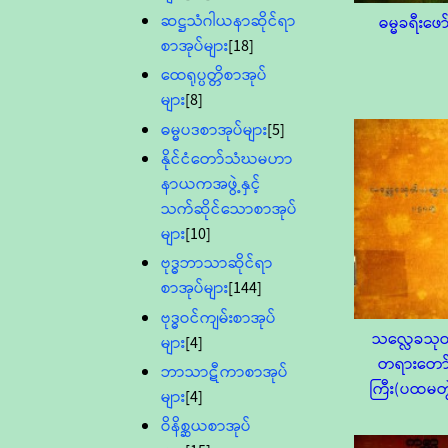
ဆဋ္ဌသံဂါယနာဆိုင်ရာ
ဓမ္မခရီးဖော
စာအုပ်များ
[18]
ထေရုပ္ပတ္တိစာအုပ်
များ
[8]
ဓမ္မပဒစာအုပ်များ
[5]
နိုင်ငံတော်သံဃမဟာ
နာယကအဖွဲ့နှင့်
သက်ဆိုင်သောစာအုပ်
များ
[10]
ဗုဒ္ဓဘာသာဆိုင်ရာ
စာအုပ်များ
[144]
ဗုဒ္ဓဝင်ကျမ်းစာအုပ်
သလ္လေခသု
များ
[4]
တရားတော
ဘာသာဋီကာစာအုပ်
ကြီး(ပထမတွ
များ
[4]
ဝိနိစ္ဆယစာအုပ်