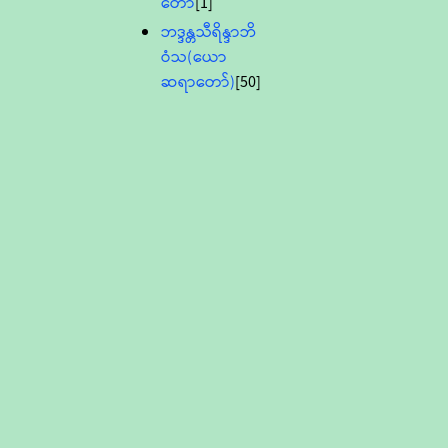
တော်
[1]
ဘဒ္ဒန္တသီရိန္ဒာဘိ
ဝံသ(ယော
ဆရာတော်)
[50]