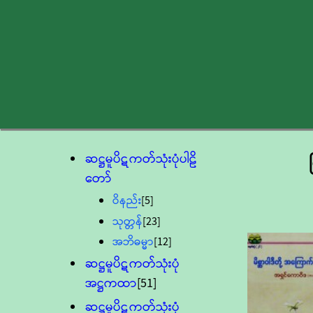
ဆဋ္ဌမူပိဋကတ်သုံးပုံပါဠိ
တော်
ဝိနည်း
[5]
သုတ္တန်
[23]
အဘိဓမ္မာ
[12]
ဆဋ္ဌမူပိဋကတ်သုံးပုံ
အဋ္ဌကထာ
[51]
ဆဋ္ဌမူပိဋကတ်သုံးပုံ