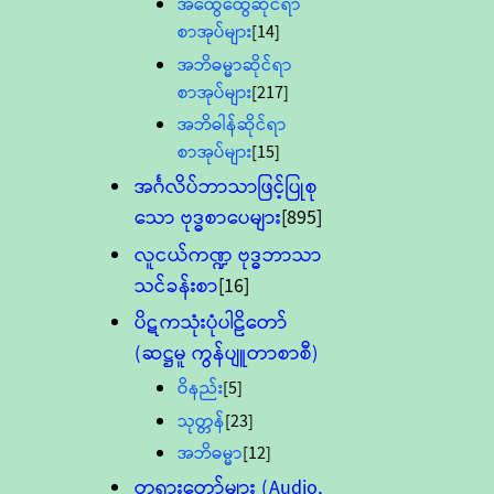
အထွေထွေဆိုင်ရာ
စာအုပ်များ
[14]
အဘိဓမ္မာဆိုင်ရာ
စာအုပ်များ
[217]
အဘိဓါန်ဆိုင်ရာ
စာအုပ်များ
[15]
အင်္ဂလိပ်ဘာသာဖြင့်ပြုစု
သော ဗုဒ္ဓစာပေများ
[895]
လူငယ်ကဏ္ဍ ဗုဒ္ဓဘာသာ
သင်ခန်းစာ
[16]
ပိဋကသုံးပုံပါဠိတော်
(ဆဋ္ဌမူ ကွန်ပျူတာစာစီ)
ဝိနည်း
[5]
သုတ္တန်
[23]
အဘိဓမ္မာ
[12]
တရားတော်များ (Audio,