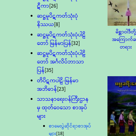
ဋီကာ
[26]
ဆဋ္ဌမူပိဋကတ်သုံးပုံ
နိဿယ
[8]
မိစ္ဆာဝါဒီတို့
ဆဋ္ဌမူပိဋကတ်သုံးပုံပါဠိ
အကြောက်ဆု
တော် မြန်မာပြန်
[32]
တရား
ဆဋ္ဌမူပိဋကတ်သုံးပုံပါဠိ
တော် အင်္ဂလိပ်ဘာသာ
ပြန်
[35]
တိပိဋကပါဠိ-မြန်မာ
အဘိဓာန်
[23]
သာသနာရေး၀န်ကြီးဌာန
မှ ထုတ်ဝေသော စာအုပ်
များ
စာမေးပွဲဆိုင်ရာစာအုပ်
များ
[18]