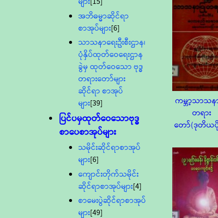
များ
[15]
အဘိဓမ္မာဆိုင်ရာ
စာအုပ်များ
[6]
သာသနာရေးဦးစီးဌာန၊
ပုံနှိပ်ထုတ်ဝေရေးဌာန
ခွဲမှ ထုတ်ဝေသော ဗုဒ္ဓ
တရားတော်များ
ဆိုင်ရာ စာအုပ်
ကမ္ဘာ့သာသနာ
များ
[39]
တရား
ပြင်ပမှထုတ်ဝေသောဗုဒ္ဓ
တော်(ဒုတိယပို
စာပေစာအုပ်များ
သမိုင်းဆိုင်ရာစာအုပ်
များ
[6]
ကျောင်းတိုက်သမိုင်း
ဆိုင်ရာစာအုပ်များ
[4]
စာမေးပွဲဆိုင်ရာစာအုပ်
များ
[49]