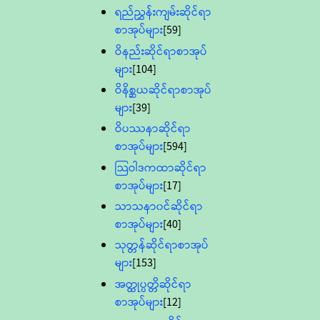
ရည်ညွှန်းကျမ်းဆိုင်ရာ
စာအုပ်များ
[59]
ဝိနည်းဆိုင်ရာစာအုပ်
များ
[104]
ဝိနိစ္ဆယဆိုင်ရာစာအုပ်
များ
[39]
ဝိပဿနာဆိုင်ရာ
စာအုပ်များ
[594]
သြဝါဒကထာဆိုင်ရာ
စာအုပ်များ
[17]
သာသနာ၀င်ဆိုင်ရာ
စာအုပ်များ
[40]
သုတ္တန်ဆိုင်ရာစာအုပ်
များ
[153]
အတ္ထုပ္ပတ္တိဆိုင်ရာ
စာအုပ်များ
[12]