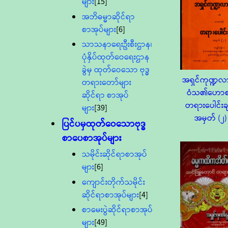
များ
[15]
အဘိဓမ္မာဆိုင်ရာ
စာအုပ်များ
[6]
သာသနာရေးဦးစီးဌာန၊
ပုံနှိပ်ထုတ်ဝေရေးဌာန
ခွဲမှ ထုတ်ဝေသော ဗုဒ္ဓ
အရှင်ကုဏ္ဍလ
တရားတော်များ
ဝံသ၏ဟောစ
ဆိုင်ရာ စာအုပ်
တရားပေါင်းချ
များ
[39]
အမှတ် (၂)
ပြင်ပမှထုတ်ဝေသောဗုဒ္ဓ
စာပေစာအုပ်များ
သမိုင်းဆိုင်ရာစာအုပ်
များ
[6]
ကျောင်းတိုက်သမိုင်း
ဆိုင်ရာစာအုပ်များ
[4]
စာမေးပွဲဆိုင်ရာစာအုပ်
များ
[49]