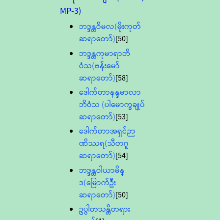
MP-3)
ဘဒ္ဒန္တဝိမလ(မိုးကုတ်
ဆရာတော်)
[50]
ဘဒ္ဒန္တကုမာရာဘိ
ဝံသ(ဗန်းမော်
ဆရာတော်)
[58]
ဒေါက်တာနန္ဒမာလာ
ဘိဝံသ (ပါမောက္ခချုပ်
ဆရာတော်)
[53]
ဒေါက်တာအရှင်ဉာ
ဏိဿရ(သီတဂူ
ဆရာတော်)
[54]
ဘဒ္ဒန္တဝါယာမိန္
ဒ(မြောက်ဦး
ဆရာတော်)
[50]
ဥပ္ပါတသန္တိတရား