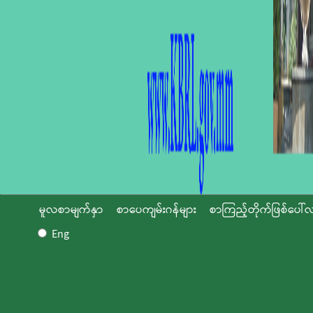
မူလစာမျက်နှာ
စာပေကျမ်းဂန်များ
စာကြည့်တိုက်ဖြစ်ပေါ်လ
Eng