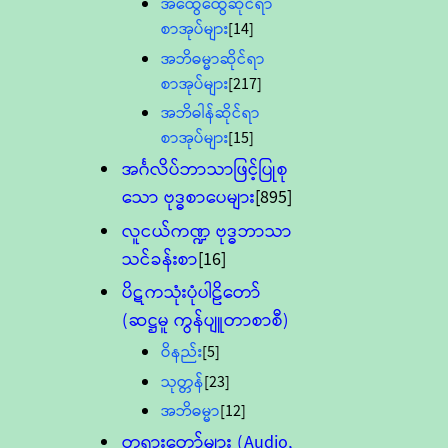
အထွေထွေဆိုင်ရာ
စာအုပ်များ
[14]
အဘိဓမ္မာဆိုင်ရာ
စာအုပ်များ
[217]
အဘိဓါန်ဆိုင်ရာ
စာအုပ်များ
[15]
အင်္ဂလိပ်ဘာသာဖြင့်ပြုစု
သော ဗုဒ္ဓစာပေများ
[895]
လူငယ်ကဏ္ဍ ဗုဒ္ဓဘာသာ
သင်ခန်းစာ
[16]
ပိဋကသုံးပုံပါဠိတော်
(ဆဋ္ဌမူ ကွန်ပျူတာစာစီ)
ဝိနည်း
[5]
သုတ္တန်
[23]
အဘိဓမ္မာ
[12]
တရားတော်များ (Audio,