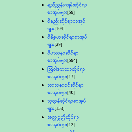
ရည်ညွှန်းကျမ်းဆိုင်ရာ
စာအုပ်များ
[59]
ဝိနည်းဆိုင်ရာစာအုပ်
များ
[104]
ဝိနိစ္ဆယဆိုင်ရာစာအုပ်
များ
[39]
ဝိပဿနာဆိုင်ရာ
စာအုပ်များ
[594]
သြဝါဒကထာဆိုင်ရာ
စာအုပ်များ
[17]
သာသနာ၀င်ဆိုင်ရာ
စာအုပ်များ
[40]
သုတ္တန်ဆိုင်ရာစာအုပ်
များ
[153]
အတ္ထုပ္ပတ္တိဆိုင်ရာ
စာအုပ်များ
[12]