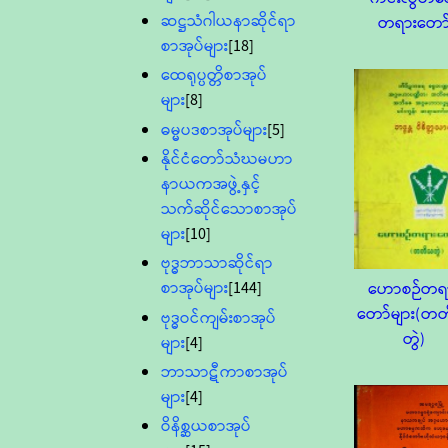
ဆဋ္ဌသံဂါယနာဆိုင်ရာ
တရားတော
စာအုပ်များ
[18]
ထေရုပ္ပတ္တိစာအုပ်
များ
[8]
ဓမ္မပဒစာအုပ်များ
[5]
နိုင်ငံတော်သံဃမဟာ
နာယကအဖွဲ့နှင့်
သက်ဆိုင်သောစာအုပ်
များ
[10]
ဗုဒ္ဓဘာသာဆိုင်ရာ
စာအုပ်များ
[144]
ဟောစဉ်တရ
တော်များ(တ
ဗုဒ္ဓဝင်ကျမ်းစာအုပ်
တွဲ)
များ
[4]
ဘာသာဋီကာစာအုပ်
များ
[4]
ဝိနိစ္ဆယစာအုပ်