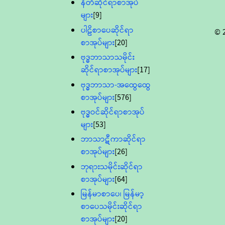
နီတိဆိုင်ရာစာအုပ်
များ
[9]
ပါဠိစာပေဆိုင်ရာ
© 
စာအုပ်များ
[20]
ဗုဒ္ဓဘာသာသမိုင်း
ဆိုင်ရာစာအုပ်များ
[17]
ဗုဒ္ဓဘာသာ-အထွေထွေ
စာအုပ်များ
[576]
ဗုဒ္ဓဝင်ဆိုင်ရာစာအုပ်
များ
[53]
ဘာသာဋီကာဆိုင်ရာ
စာအုပ်များ
[26]
ဘုရားသမိုင်းဆိုင်ရာ
စာအုပ်များ
[64]
မြန်မာစာပေ၊ မြန်မာ့
စာပေသမိုင်းဆိုင်ရာ
စာအုပ်များ
[20]