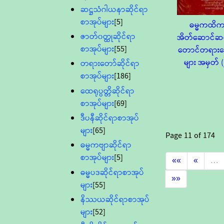
ဆဋ္ဌသံဂါယနာဆိုင်ရာ
စာအုပ်များ
[5]
ဓမ္မကထိ
ဇာတ်၀တ္ထုဆိုင်ရာ
အိတ်ဆောင်ဆင
စာအုပ်များ
[55]
တောင်တရားတ
များ အမှတ် (
တရားတော်ဆိုင်ရာ
စာအုပ်များ
[186]
ထေရုပ္ပတ္တိဆိုင်ရာ
စာအုပ်များ
[69]
ဒီပနီဆိုင်ရာစာအုပ်
များ
[65]
Page
11
of
174
ဓမ္မကဗျာဆိုင်ရာ
စာအုပ်များ
[5]
««
«
…
ဓမ္မပဒဆိုင်ရာစာအုပ်
»»
များ
[55]
နိဿယဆိုင်ရာစာအုပ်
များ
[52]