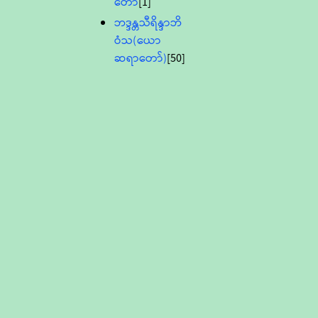
တော်
[1]
ဘဒ္ဒန္တသီရိန္ဒာဘိ
ဝံသ(ယော
ဆရာတော်)
[50]