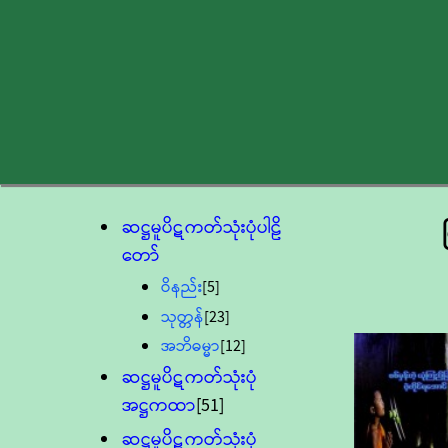
ဆဋ္ဌမူပိဋကတ်သုံးပုံပါဠိ
တော်
ဝိနည်း
[5]
သုတ္တန်
[23]
အဘိဓမ္မာ
[12]
ဆဋ္ဌမူပိဋကတ်သုံးပုံ
အဋ္ဌကထာ
[51]
ဆဋ္ဌမူပိဋကတ်သုံးပုံ