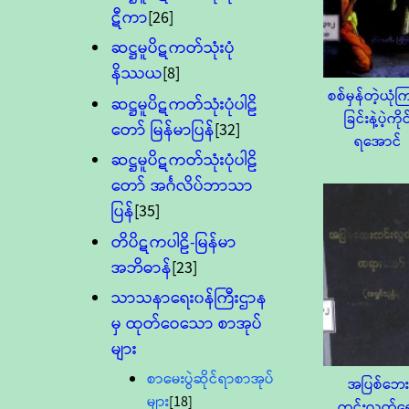
ဋီကာ
[26]
ဆဋ္ဌမူပိဋကတ်သုံးပုံ
နိဿယ
[8]
စစ်မှန်တဲ့ယုံ
ဆဋ္ဌမူပိဋကတ်သုံးပုံပါဠိ
ခြင်းနဲ့ပဲ့ကိုင
တော် မြန်မာပြန်
[32]
ရအောင်
ဆဋ္ဌမူပိဋကတ်သုံးပုံပါဠိ
တော် အင်္ဂလိပ်ဘာသာ
ပြန်
[35]
တိပိဋကပါဠိ-မြန်မာ
အဘိဓာန်
[23]
သာသနာရေး၀န်ကြီးဌာန
မှ ထုတ်ဝေသော စာအုပ်
များ
စာမေးပွဲဆိုင်ရာစာအုပ်
အပြစ်ဘေး
များ
[18]
ကင်းလွတ်ရ