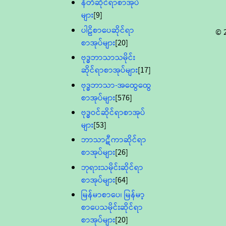
နီတိဆိုင်ရာစာအုပ်
များ
[9]
ပါဠိစာပေဆိုင်ရာ
© 
စာအုပ်များ
[20]
ဗုဒ္ဓဘာသာသမိုင်း
ဆိုင်ရာစာအုပ်များ
[17]
ဗုဒ္ဓဘာသာ-အထွေထွေ
စာအုပ်များ
[576]
ဗုဒ္ဓဝင်ဆိုင်ရာစာအုပ်
များ
[53]
ဘာသာဋီကာဆိုင်ရာ
စာအုပ်များ
[26]
ဘုရားသမိုင်းဆိုင်ရာ
စာအုပ်များ
[64]
မြန်မာစာပေ၊ မြန်မာ့
စာပေသမိုင်းဆိုင်ရာ
စာအုပ်များ
[20]