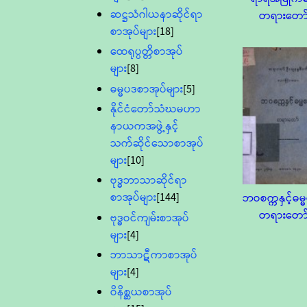
ဆဋ္ဌသံဂါယနာဆိုင်ရာ
တရားတော
စာအုပ်များ
[18]
ထေရုပ္ပတ္တိစာအုပ်
များ
[8]
ဓမ္မပဒစာအုပ်များ
[5]
နိုင်ငံတော်သံဃမဟာ
နာယကအဖွဲ့နှင့်
သက်ဆိုင်သောစာအုပ်
များ
[10]
ဗုဒ္ဓဘာသာဆိုင်ရာ
စာအုပ်များ
[144]
ဘဝစက္ကနှင့်ဓမ္
တရားတော
ဗုဒ္ဓဝင်ကျမ်းစာအုပ်
များ
[4]
ဘာသာဋီကာစာအုပ်
များ
[4]
ဝိနိစ္ဆယစာအုပ်