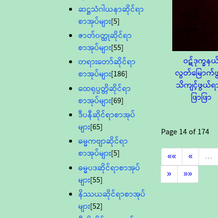
ဆဋ္ဌသံဂါယနာဆိုင်ရာ
စာအုပ်များ
[5]
ဇာတ်၀တ္ထုဆိုင်ရာ
စာအုပ်များ
[55]
ဝဋ်ဒုက္ခနယ
တရားတော်ဆိုင်ရာ
လွတ်မြောက်ဖ
စာအုပ်များ
[186]
သိကျင့်ဖွယ်
ထေရုပ္ပတ္တိဆိုင်ရာ
ဖြာဖြာ
စာအုပ်များ
[69]
ဒီပနီဆိုင်ရာစာအုပ်
များ
[65]
Page
14
of
174
ဓမ္မကဗျာဆိုင်ရာ
စာအုပ်များ
[5]
««
«
…
ဓမ္မပဒဆိုင်ရာစာအုပ်
»
»»
များ
[55]
နိဿယဆိုင်ရာစာအုပ်
များ
[52]