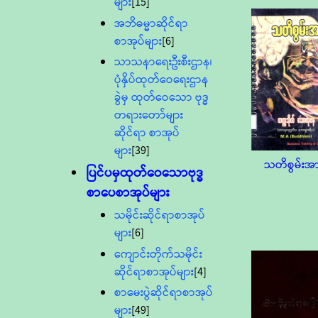
များ
[15]
အဘိဓမ္မာဆိုင်ရာ
စာအုပ်များ
[6]
သာသနာရေးဦးစီးဌာန၊
ပုံနှိပ်ထုတ်ဝေရေးဌာန
ခွဲမှ ထုတ်ဝေသော ဗုဒ္ဓ
တရားတော်များ
ဆိုင်ရာ စာအုပ်
များ
[39]
သတိစွမ်းအ
ပြင်ပမှထုတ်ဝေသောဗုဒ္ဓ
စာပေစာအုပ်များ
သမိုင်းဆိုင်ရာစာအုပ်
များ
[6]
ကျောင်းတိုက်သမိုင်း
ဆိုင်ရာစာအုပ်များ
[4]
စာမေးပွဲဆိုင်ရာစာအုပ်
များ
[49]