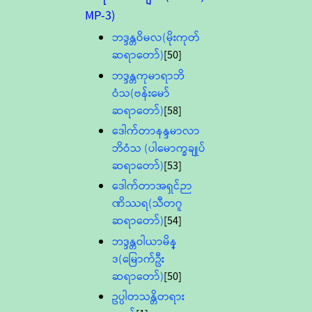
MP-3)
ဘဒ္ဒန္တဝိမလ(မိုးကုတ်
ဆရာတော်)
[50]
ဘဒ္ဒန္တကုမာရာဘိ
ဝံသ(ဗန်းမော်
ဆရာတော်)
[58]
ဒေါက်တာနန္ဒမာလာ
ဘိဝံသ (ပါမောက္ခချုပ်
ဆရာတော်)
[53]
ဒေါက်တာအရှင်ဉာ
ဏိဿရ(သီတဂူ
ဆရာတော်)
[54]
ဘဒ္ဒန္တဝါယာမိန္
ဒ(မြောက်ဦး
ဆရာတော်)
[50]
ဥပ္ပါတသန္တိတရား