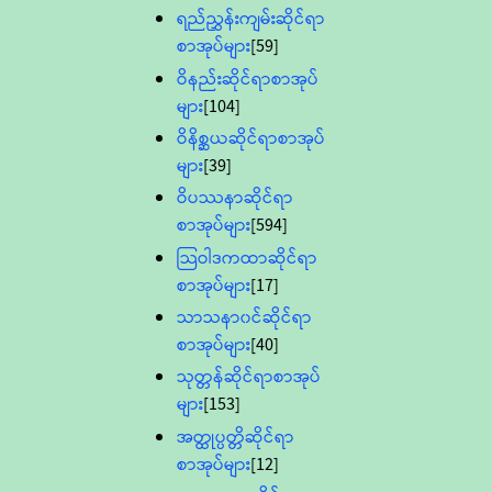
ရည်ညွှန်းကျမ်းဆိုင်ရာ
စာအုပ်များ
[59]
ဝိနည်းဆိုင်ရာစာအုပ်
များ
[104]
ဝိနိစ္ဆယဆိုင်ရာစာအုပ်
များ
[39]
ဝိပဿနာဆိုင်ရာ
စာအုပ်များ
[594]
သြဝါဒကထာဆိုင်ရာ
စာအုပ်များ
[17]
သာသနာ၀င်ဆိုင်ရာ
စာအုပ်များ
[40]
သုတ္တန်ဆိုင်ရာစာအုပ်
များ
[153]
အတ္ထုပ္ပတ္တိဆိုင်ရာ
စာအုပ်များ
[12]