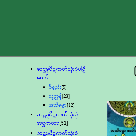
ဆဋ္ဌမူပိဋကတ်သုံးပုံပါဠိ
တော်
ဝိနည်း
[5]
သုတ္တန်
[23]
အဘိဓမ္မာ
[12]
ဆဋ္ဌမူပိဋကတ်သုံးပုံ
အဋ္ဌကထာ
[51]
ဆဋ္ဌမူပိဋကတ်သုံးပုံ