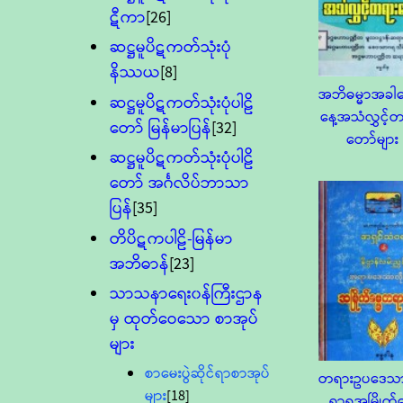
ဋီကာ
[26]
ဆဋ္ဌမူပိဋကတ်သုံးပုံ
နိဿယ
[8]
အဘိဓမ္မာအခါ
ဆဋ္ဌမူပိဋကတ်သုံးပုံပါဠိ
နေ့အသံလွှင့်
တော် မြန်မာပြန်
[32]
တော်များ
ဆဋ္ဌမူပိဋကတ်သုံးပုံပါဠိ
တော် အင်္ဂလိပ်ဘာသာ
ပြန်
[35]
တိပိဋကပါဠိ-မြန်မာ
အဘိဓာန်
[23]
သာသနာရေး၀န်ကြီးဌာန
မှ ထုတ်ဝေသော စာအုပ်
များ
စာမေးပွဲဆိုင်ရာစာအုပ်
တရားဥပဒေသာ
များ
[18]
ရာရအမြိုက်ဓ