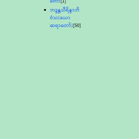
တော်
[1]
ဘဒ္ဒန္တသီရိန္ဒာဘိ
ဝံသ(ယော
ဆရာတော်)
[50]