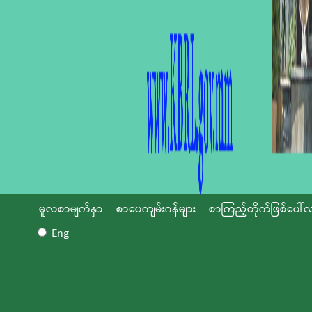
မူလစာမျက်နှာ
စာပေကျမ်းဂန်များ
စာကြည့်တိုက်ဖြစ်ပေါ်လ
Eng