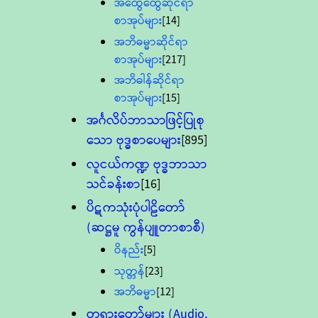
အထွေထွေဆိုင်ရာ
စာအုပ်များ
[14]
အဘိဓမ္မာဆိုင်ရာ
စာအုပ်များ
[217]
အဘိဓါန်ဆိုင်ရာ
စာအုပ်များ
[15]
အင်္ဂလိပ်ဘာသာဖြင့်ပြုစု
သော ဗုဒ္ဓစာပေများ
[895]
လူငယ်ကဏ္ဍ ဗုဒ္ဓဘာသာ
သင်ခန်းစာ
[16]
ပိဋကသုံးပုံပါဠိတော်
(ဆဋ္ဌမူ ကွန်ပျူတာစာစီ)
ဝိနည်း
[5]
သုတ္တန်
[23]
အဘိဓမ္မာ
[12]
တရားတော်များ (Audio,