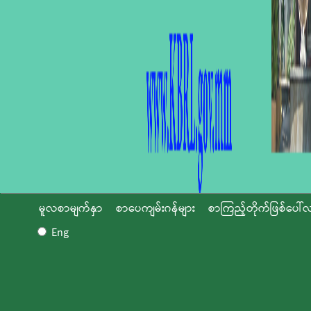
မူလစာမျက်နှာ
စာပေကျမ်းဂန်များ
စာကြည့်တိုက်ဖြစ်ပေါ်လ
Eng