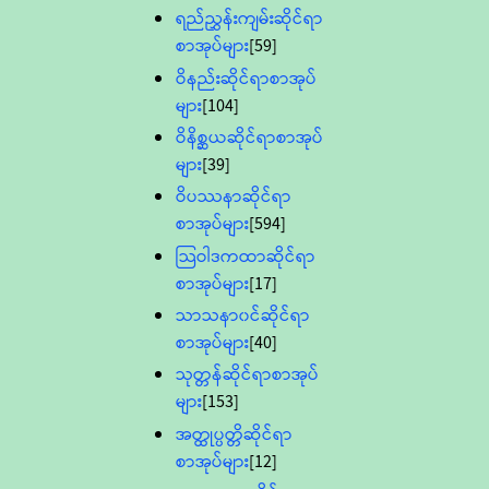
ရည်ညွှန်းကျမ်းဆိုင်ရာ
စာအုပ်များ
[59]
ဝိနည်းဆိုင်ရာစာအုပ်
များ
[104]
ဝိနိစ္ဆယဆိုင်ရာစာအုပ်
များ
[39]
ဝိပဿနာဆိုင်ရာ
စာအုပ်များ
[594]
သြဝါဒကထာဆိုင်ရာ
စာအုပ်များ
[17]
သာသနာ၀င်ဆိုင်ရာ
စာအုပ်များ
[40]
သုတ္တန်ဆိုင်ရာစာအုပ်
များ
[153]
အတ္ထုပ္ပတ္တိဆိုင်ရာ
စာအုပ်များ
[12]