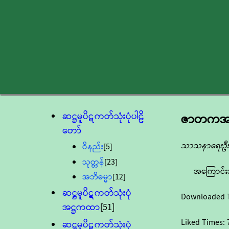
ဆဋ္ဌမူပိဋကတ်သုံးပုံပါဠိ
ဇာတကအဋ
တော်
သာသနာရေးဦးစ
ဝိနည်း
[5]
သုတ္တန်
[23]
အကြောင်း
အဘိဓမ္မာ
[12]
ဆဋ္ဌမူပိဋကတ်သုံးပုံ
Downloaded 
အဋ္ဌကထာ
[51]
Liked Times:
ဆဋ္ဌမူပိဋကတ်သုံးပုံ