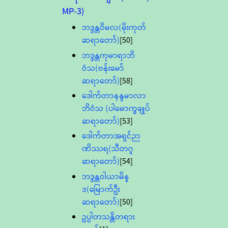
MP-3)
ဘဒ္ဒန္တဝိမလ(မိုးကုတ်
ဆရာတော်)
[50]
ဘဒ္ဒန္တကုမာရာဘိ
ဝံသ(ဗန်းမော်
ဆရာတော်)
[58]
ဒေါက်တာနန္ဒမာလာ
ဘိဝံသ (ပါမောက္ခချုပ်
ဆရာတော်)
[53]
ဒေါက်တာအရှင်ဉာ
ဏိဿရ(သီတဂူ
ဆရာတော်)
[54]
ဘဒ္ဒန္တဝါယာမိန္
ဒ(မြောက်ဦး
ဆရာတော်)
[50]
ဥပ္ပါတသန္တိတရား