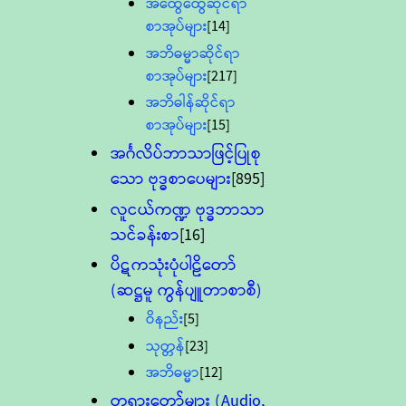
အထွေထွေဆိုင်ရာ
စာအုပ်များ
[14]
အဘိဓမ္မာဆိုင်ရာ
စာအုပ်များ
[217]
အဘိဓါန်ဆိုင်ရာ
စာအုပ်များ
[15]
အင်္ဂလိပ်ဘာသာဖြင့်ပြုစု
သော ဗုဒ္ဓစာပေများ
[895]
လူငယ်ကဏ္ဍ ဗုဒ္ဓဘာသာ
သင်ခန်းစာ
[16]
ပိဋကသုံးပုံပါဠိတော်
(ဆဋ္ဌမူ ကွန်ပျူတာစာစီ)
ဝိနည်း
[5]
သုတ္တန်
[23]
အဘိဓမ္မာ
[12]
တရားတော်များ (Audio,