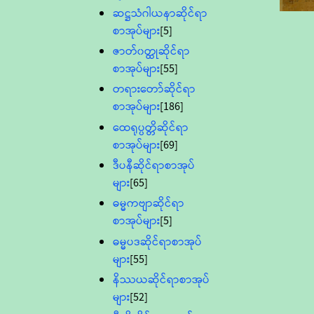
ဆဋ္ဌသံဂါယနာဆိုင်ရာ
စာအုပ်များ
[5]
ဇာတ်၀တ္ထုဆိုင်ရာ
စာအုပ်များ
[55]
တရားတော်ဆိုင်ရာ
စာအုပ်များ
[186]
ထေရုပ္ပတ္တိဆိုင်ရာ
စာအုပ်များ
[69]
ဒီပနီဆိုင်ရာစာအုပ်
များ
[65]
ဓမ္မကဗျာဆိုင်ရာ
စာအုပ်များ
[5]
ဓမ္မပဒဆိုင်ရာစာအုပ်
များ
[55]
နိဿယဆိုင်ရာစာအုပ်
များ
[52]