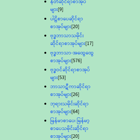
နီတိဆိုင်ရာစာအုပ်
များ
[9]
ပါဠိစာပေဆိုင်ရာ
စာအုပ်များ
[20]
ဗုဒ္ဓဘာသာသမိုင်း
ဆိုင်ရာစာအုပ်များ
[17]
ဗုဒ္ဓဘာသာ-အထွေထွေ
စာအုပ်များ
[576]
ဗုဒ္ဓဝင်ဆိုင်ရာစာအုပ်
များ
[53]
ဘာသာဋီကာဆိုင်ရာ
စာအုပ်များ
[26]
ဘုရားသမိုင်းဆိုင်ရာ
စာအုပ်များ
[64]
မြန်မာစာပေ၊ မြန်မာ့
စာပေသမိုင်းဆိုင်ရာ
စာအုပ်များ
[20]