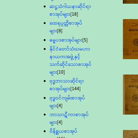
ဆဋ္ဌသံဂါယနာဆိုင်ရာ
စာအုပ်များ
[18]
ထေရုပ္ပတ္တိစာအုပ်
များ
[8]
ဓမ္မပဒစာအုပ်များ
[5]
နိုင်ငံတော်သံဃမဟာ
နာယကအဖွဲ့နှင့်
သက်ဆိုင်သောစာအုပ်
များ
[10]
ဗုဒ္ဓဘာသာဆိုင်ရာ
စာအုပ်များ
[144]
ဗုဒ္ဓဝင်ကျမ်းစာအုပ်
များ
[4]
ဘာသာဋီကာစာအုပ်
များ
[4]
ဝိနိစ္ဆယစာအုပ်