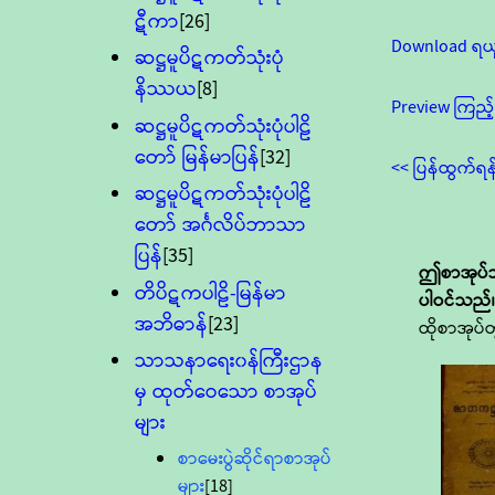
ဋီကာ
[26]
Download ရယ
ဆဋ္ဌမူပိဋကတ်သုံးပုံ
နိဿယ
[8]
Preview ကြည့်
ဆဋ္ဌမူပိဋကတ်သုံးပုံပါဠိ
တော် မြန်မာပြန်
[32]
<< ပြန်ထွက်ရန
ဆဋ္ဌမူပိဋကတ်သုံးပုံပါဠိ
တော် အင်္ဂလိပ်ဘာသာ
ပြန်
[35]
ဤစာအုပ်သ
တိပိဋကပါဠိ-မြန်မာ
ပါဝင်သည်
အဘိဓာန်
[23]
ထိုစာအုပ်တ
သာသနာရေး၀န်ကြီးဌာန
မှ ထုတ်ဝေသော စာအုပ်
များ
စာမေးပွဲဆိုင်ရာစာအုပ်
များ
[18]