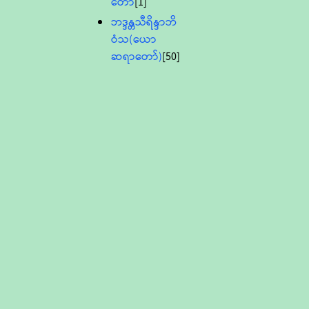
တော်
[1]
ဘဒ္ဒန္တသီရိန္ဒာဘိ
ဝံသ(ယော
ဆရာတော်)
[50]