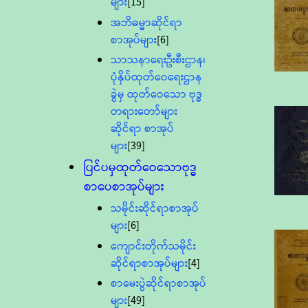
များ
[15]
အဘိဓမ္မာဆိုင်ရာ
စာအုပ်များ
[6]
သာသနာရေးဦးစီးဌာန၊
ပုံနှိပ်ထုတ်ဝေရေးဌာန
ခွဲမှ ထုတ်ဝေသော ဗုဒ္ဓ
တရားတော်များ
ဆိုင်ရာ စာအုပ်
များ
[39]
ပြင်ပမှထုတ်ဝေသောဗုဒ္ဓ
စာပေစာအုပ်များ
သမိုင်းဆိုင်ရာစာအုပ်
များ
[6]
ကျောင်းတိုက်သမိုင်း
ဆိုင်ရာစာအုပ်များ
[4]
စာမေးပွဲဆိုင်ရာစာအုပ်
များ
[49]