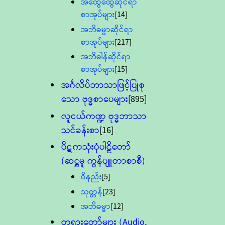
အထွေထွေဆိုင်ရာ
စာအုပ်များ
[14]
အဘိဓမ္မာဆိုင်ရာ
စာအုပ်များ
[217]
အဘိဓါန်ဆိုင်ရာ
စာအုပ်များ
[15]
အင်္ဂလိပ်ဘာသာဖြင့်ပြုစု
သော ဗုဒ္ဓစာပေများ
[895]
လူငယ်ကဏ္ဍ ဗုဒ္ဓဘာသာ
သင်ခန်းစာ
[16]
ပိဋကသုံးပုံပါဠိတော်
(ဆဋ္ဌမူ ကွန်ပျူတာစာစီ)
ဝိနည်း
[5]
သုတ္တန်
[23]
အဘိဓမ္မာ
[12]
တရားတော်များ (Audio,