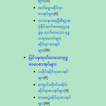
များ
[15]
အဘိဓမ္မာဆိုင်ရာ
စာအုပ်များ
[6]
သာသနာရေးဦးစီးဌာန၊
ပုံနှိပ်ထုတ်ဝေရေးဌာန
ခွဲမှ ထုတ်ဝေသော ဗုဒ္ဓ
တရားတော်များ
ဆိုင်ရာ စာအုပ်
များ
[39]
ပြင်ပမှထုတ်ဝေသောဗုဒ္ဓ
စာပေစာအုပ်များ
သမိုင်းဆိုင်ရာစာအုပ်
များ
[6]
ကျောင်းတိုက်သမိုင်း
ဆိုင်ရာစာအုပ်များ
[4]
စာမေးပွဲဆိုင်ရာစာအုပ်
များ
[49]