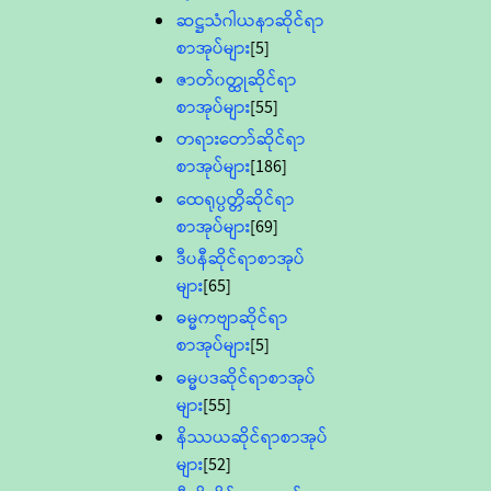
ဆဋ္ဌသံဂါယနာဆိုင်ရာ
စာအုပ်များ
[5]
ဇာတ်၀တ္ထုဆိုင်ရာ
စာအုပ်များ
[55]
တရားတော်ဆိုင်ရာ
စာအုပ်များ
[186]
ထေရုပ္ပတ္တိဆိုင်ရာ
စာအုပ်များ
[69]
ဒီပနီဆိုင်ရာစာအုပ်
များ
[65]
ဓမ္မကဗျာဆိုင်ရာ
စာအုပ်များ
[5]
ဓမ္မပဒဆိုင်ရာစာအုပ်
များ
[55]
နိဿယဆိုင်ရာစာအုပ်
များ
[52]