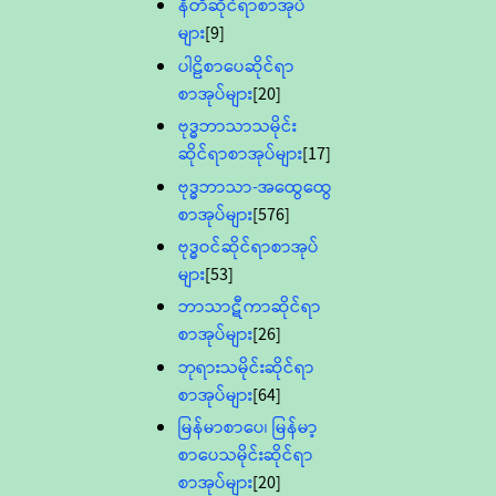
နီတိဆိုင်ရာစာအုပ်
များ
[9]
ပါဠိစာပေဆိုင်ရာ
စာအုပ်များ
[20]
ဗုဒ္ဓဘာသာသမိုင်း
ဆိုင်ရာစာအုပ်များ
[17]
ဗုဒ္ဓဘာသာ-အထွေထွေ
စာအုပ်များ
[576]
ဗုဒ္ဓဝင်ဆိုင်ရာစာအုပ်
များ
[53]
ဘာသာဋီကာဆိုင်ရာ
စာအုပ်များ
[26]
ဘုရားသမိုင်းဆိုင်ရာ
စာအုပ်များ
[64]
မြန်မာစာပေ၊ မြန်မာ့
စာပေသမိုင်းဆိုင်ရာ
စာအုပ်များ
[20]