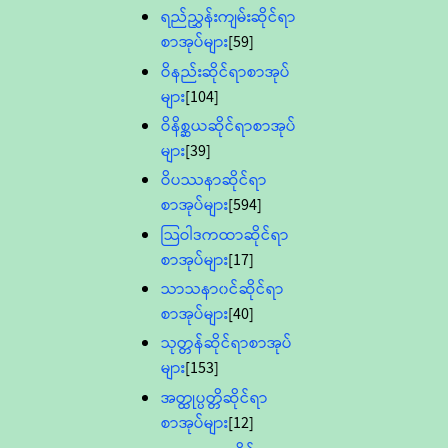
ရည်ညွှန်းကျမ်းဆိုင်ရာ
စာအုပ်များ
[59]
ဝိနည်းဆိုင်ရာစာအုပ်
များ
[104]
ဝိနိစ္ဆယဆိုင်ရာစာအုပ်
များ
[39]
ဝိပဿနာဆိုင်ရာ
စာအုပ်များ
[594]
သြဝါဒကထာဆိုင်ရာ
စာအုပ်များ
[17]
သာသနာ၀င်ဆိုင်ရာ
စာအုပ်များ
[40]
သုတ္တန်ဆိုင်ရာစာအုပ်
များ
[153]
အတ္ထုပ္ပတ္တိဆိုင်ရာ
စာအုပ်များ
[12]