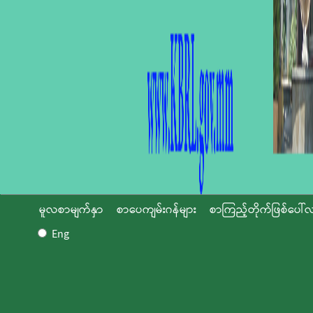
မူလစာမျက်နှာ
စာပေကျမ်းဂန်များ
စာကြည့်တိုက်ဖြစ်ပေါ်လ
Eng