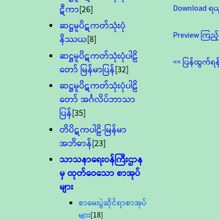
Download ရယ
ဋီကာ
[26]
ဆဋ္ဌမူပိဋကတ်သုံးပုံ
Preview ကြည့်
နိဿယ
[8]
ဆဋ္ဌမူပိဋကတ်သုံးပုံပါဠိ
<< ပြန်ထွက်ရန
တော် မြန်မာပြန်
[32]
ဆဋ္ဌမူပိဋကတ်သုံးပုံပါဠိ
တော် အင်္ဂလိပ်ဘာသာ
ပြန်
[35]
တိပိဋကပါဠိ-မြန်မာ
အဘိဓာန်
[23]
သာသနာရေး၀န်ကြီးဌာန
မှ ထုတ်ဝေသော စာအုပ်
များ
စာမေးပွဲဆိုင်ရာစာအုပ်
များ
[18]