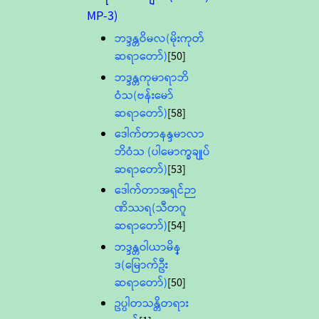
MP-3)
ဘဒ္ဒန္တဝိမလ(မိုးကုတ်
ဆရာတော်)
[50]
ဘဒ္ဒန္တကုမာရာဘိ
ဝံသ(ဗန်းမော်
ဆရာတော်)
[58]
ဒေါက်တာနန္ဒမာလာ
ဘိဝံသ (ပါမောက္ခချုပ်
ဆရာတော်)
[53]
ဒေါက်တာအရှင်ဉာ
ဏိဿရ(သီတဂူ
ဆရာတော်)
[54]
ဘဒ္ဒန္တဝါယာမိန္
ဒ(မြောက်ဦး
ဆရာတော်)
[50]
ဥပ္ပါတသန္တိတရား