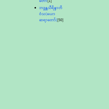
တော်
[1]
ဘဒ္ဒန္တသီရိန္ဒာဘိ
ဝံသ(ယော
ဆရာတော်)
[50]