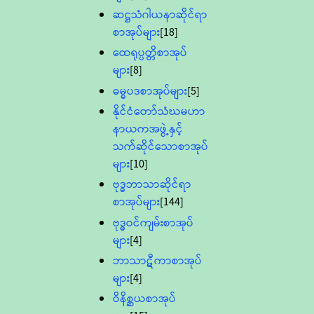
ဆဋ္ဌသံဂါယနာဆိုင်ရာ
စာအုပ်များ
[18]
ထေရုပ္ပတ္တိစာအုပ်
များ
[8]
ဓမ္မပဒစာအုပ်များ
[5]
နိုင်ငံတော်သံဃမဟာ
နာယကအဖွဲ့နှင့်
သက်ဆိုင်သောစာအုပ်
များ
[10]
ဗုဒ္ဓဘာသာဆိုင်ရာ
စာအုပ်များ
[144]
ဗုဒ္ဓဝင်ကျမ်းစာအုပ်
များ
[4]
ဘာသာဋီကာစာအုပ်
များ
[4]
ဝိနိစ္ဆယစာအုပ်