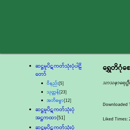
ဆဋ္ဌမူပိဋကတ်သုံးပုံပါဠိ
ရွှေတိဂုံ
တော်
သာသနာရေးဦးစ
ဝိနည်း
[5]
သုတ္တန်
[23]
အဘိဓမ္မာ
[12]
Downloaded 
ဆဋ္ဌမူပိဋကတ်သုံးပုံ
အဋ္ဌကထာ
[51]
Liked Times:
ဆဋ္ဌမူပိဋကတ်သုံးပုံ