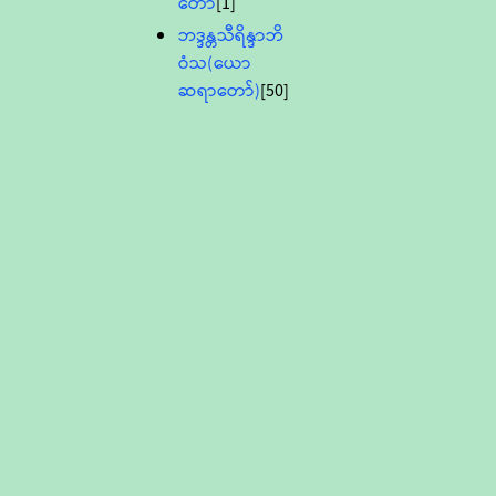
တော်
[1]
ဘဒ္ဒန္တသီရိန္ဒာဘိ
ဝံသ(ယော
ဆရာတော်)
[50]