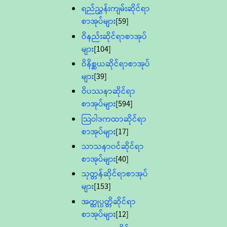
ရည်ညွှန်းကျမ်းဆိုင်ရာ
စာအုပ်များ
[59]
ဝိနည်းဆိုင်ရာစာအုပ်
များ
[104]
ဝိနိစ္ဆယဆိုင်ရာစာအုပ်
များ
[39]
ဝိပဿနာဆိုင်ရာ
စာအုပ်များ
[594]
သြဝါဒကထာဆိုင်ရာ
စာအုပ်များ
[17]
သာသနာ၀င်ဆိုင်ရာ
စာအုပ်များ
[40]
သုတ္တန်ဆိုင်ရာစာအုပ်
များ
[153]
အတ္ထုပ္ပတ္တိဆိုင်ရာ
စာအုပ်များ
[12]