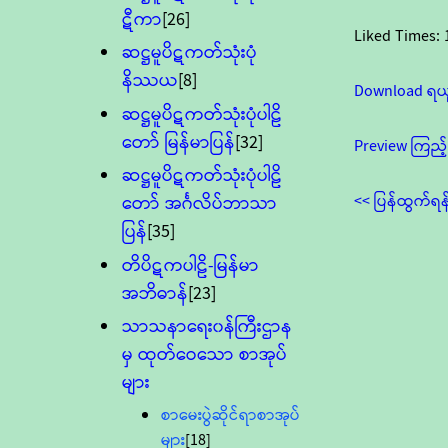
ဋီကာ
[26]
Liked Times:
ဆဋ္ဌမူပိဋကတ်သုံးပုံ
နိဿယ
[8]
Download ရယ
ဆဋ္ဌမူပိဋကတ်သုံးပုံပါဠိ
တော် မြန်မာပြန်
[32]
Preview ကြည့်
ဆဋ္ဌမူပိဋကတ်သုံးပုံပါဠိ
<< ပြန်ထွက်ရန
တော် အင်္ဂလိပ်ဘာသာ
ပြန်
[35]
တိပိဋကပါဠိ-မြန်မာ
အဘိဓာန်
[23]
သာသနာရေး၀န်ကြီးဌာန
မှ ထုတ်ဝေသော စာအုပ်
များ
စာမေးပွဲဆိုင်ရာစာအုပ်
များ
[18]