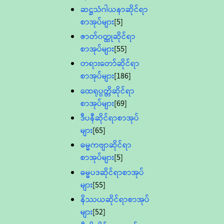
ဆဋ္ဌသံဂါယနာဆိုင်ရာ
စာအုပ်များ
[5]
ဇာတ်၀တ္ထုဆိုင်ရာ
စာအုပ်များ
[55]
တရားတော်ဆိုင်ရာ
စာအုပ်များ
[186]
ထေရုပ္ပတ္တိဆိုင်ရာ
စာအုပ်များ
[69]
ဒီပနီဆိုင်ရာစာအုပ်
များ
[65]
ဓမ္မကဗျာဆိုင်ရာ
စာအုပ်များ
[5]
ဓမ္မပဒဆိုင်ရာစာအုပ်
များ
[55]
နိဿယဆိုင်ရာစာအုပ်
များ
[52]