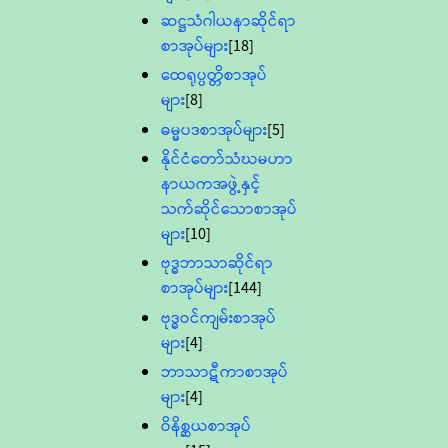
ဆဋ္ဌသံဂါယနာဆိုင်ရာ
စာအုပ်များ
[18]
ထေရုပ္ပတ္တိစာအုပ်
များ
[8]
ဓမ္မပဒစာအုပ်များ
[5]
နိုင်ငံတော်သံဃမဟာ
နာယကအဖွဲ့နှင့်
သက်ဆိုင်သောစာအုပ်
များ
[10]
ဗုဒ္ဓဘာသာဆိုင်ရာ
စာအုပ်များ
[144]
ဗုဒ္ဓဝင်ကျမ်းစာအုပ်
များ
[4]
ဘာသာဋီကာစာအုပ်
များ
[4]
ဝိနိစ္ဆယစာအုပ်