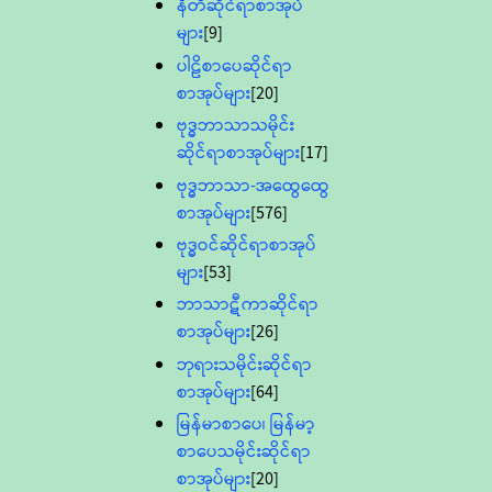
နီတိဆိုင်ရာစာအုပ်
များ
[9]
ပါဠိစာပေဆိုင်ရာ
စာအုပ်များ
[20]
ဗုဒ္ဓဘာသာသမိုင်း
ဆိုင်ရာစာအုပ်များ
[17]
ဗုဒ္ဓဘာသာ-အထွေထွေ
စာအုပ်များ
[576]
ဗုဒ္ဓဝင်ဆိုင်ရာစာအုပ်
များ
[53]
ဘာသာဋီကာဆိုင်ရာ
စာအုပ်များ
[26]
ဘုရားသမိုင်းဆိုင်ရာ
စာအုပ်များ
[64]
မြန်မာစာပေ၊ မြန်မာ့
စာပေသမိုင်းဆိုင်ရာ
စာအုပ်များ
[20]