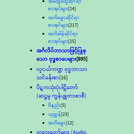
အထွေထွေဆိုင်ရာ
စာအုပ်များ
[14]
အဘိဓမ္မာဆိုင်ရာ
စာအုပ်များ
[217]
အဘိဓါန်ဆိုင်ရာ
စာအုပ်များ
[15]
အင်္ဂလိပ်ဘာသာဖြင့်ပြုစု
သော ဗုဒ္ဓစာပေများ
[895]
လူငယ်ကဏ္ဍ ဗုဒ္ဓဘာသာ
သင်ခန်းစာ
[16]
ပိဋကသုံးပုံပါဠိတော်
(ဆဋ္ဌမူ ကွန်ပျူတာစာစီ)
ဝိနည်း
[5]
သုတ္တန်
[23]
အဘိဓမ္မာ
[12]
တရားတော်များ (Audio,