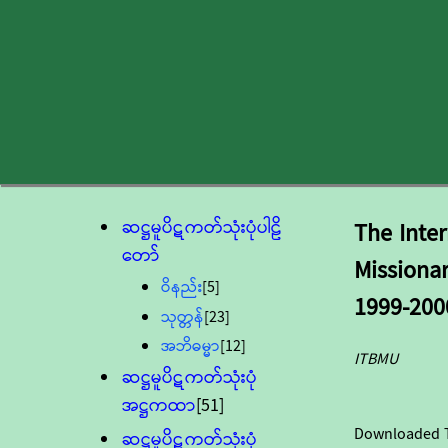
ဆဋ္ဌမူပိဋကတ်သုံးပုံပါဠိ
The Inte
တော်
Missiona
ဝိနည်း
[5]
1999-200
သုတ္တန်
[23]
အဘိဓမ္မာ
[12]
ITBMU
ဆဋ္ဌမူပိဋကတ်သုံးပုံ
အဋ္ဌကထာ
[51]
Downloaded 
ဆဋ္ဌမူပိဋကတ်သုံးပုံ