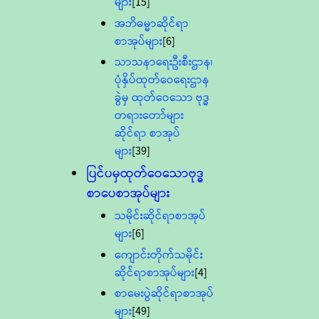
များ
[15]
အဘိဓမ္မာဆိုင်ရာ
စာအုပ်များ
[6]
သာသနာရေးဦးစီးဌာန၊
ပုံနှိပ်ထုတ်ဝေရေးဌာန
ခွဲမှ ထုတ်ဝေသော ဗုဒ္ဓ
တရားတော်များ
ဆိုင်ရာ စာအုပ်
များ
[39]
ပြင်ပမှထုတ်ဝေသောဗုဒ္ဓ
စာပေစာအုပ်များ
သမိုင်းဆိုင်ရာစာအုပ်
များ
[6]
ကျောင်းတိုက်သမိုင်း
ဆိုင်ရာစာအုပ်များ
[4]
စာမေးပွဲဆိုင်ရာစာအုပ်
များ
[49]