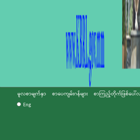
မူလစာမျက်နှာ
စာပေကျမ်းဂန်များ
စာကြည့်တိုက်ဖြစ်ပေါ်လ
Eng