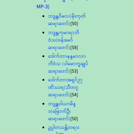
MP-3)
ဘဒ္ဒန္တဝိမလ(မိုးကုတ်
ဆရာတော်)
[50]
ဘဒ္ဒန္တကုမာရာဘိ
ဝံသ(ဗန်းမော်
ဆရာတော်)
[58]
ဒေါက်တာနန္ဒမာလာ
ဘိဝံသ (ပါမောက္ခချုပ်
ဆရာတော်)
[53]
ဒေါက်တာအရှင်ဉာ
ဏိဿရ(သီတဂူ
ဆရာတော်)
[54]
ဘဒ္ဒန္တဝါယာမိန္
ဒ(မြောက်ဦး
ဆရာတော်)
[50]
ဥပ္ပါတသန္တိတရား