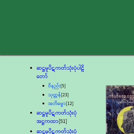
ဆဋ္ဌမူပိဋကတ်သုံးပုံပါဠိ
တော်
ဝိနည်း
[5]
သုတ္တန်
[23]
အဘိဓမ္မာ
[12]
ဆဋ္ဌမူပိဋကတ်သုံးပုံ
အဋ္ဌကထာ
[51]
ဆဋ္ဌမူပိဋကတ်သုံးပုံ