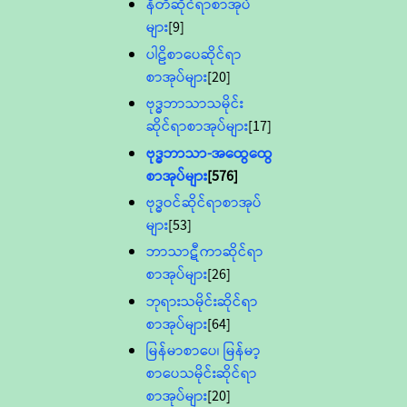
နီတိဆိုင်ရာစာအုပ်
များ
[9]
ပါဠိစာပေဆိုင်ရာ
စာအုပ်များ
[20]
ဗုဒ္ဓဘာသာသမိုင်း
ဆိုင်ရာစာအုပ်များ
[17]
ဗုဒ္ဓဘာသာ-အထွေထွေ
စာအုပ်များ
[576]
ဗုဒ္ဓဝင်ဆိုင်ရာစာအုပ်
များ
[53]
ဘာသာဋီကာဆိုင်ရာ
စာအုပ်များ
[26]
ဘုရားသမိုင်းဆိုင်ရာ
စာအုပ်များ
[64]
မြန်မာစာပေ၊ မြန်မာ့
စာပေသမိုင်းဆိုင်ရာ
စာအုပ်များ
[20]