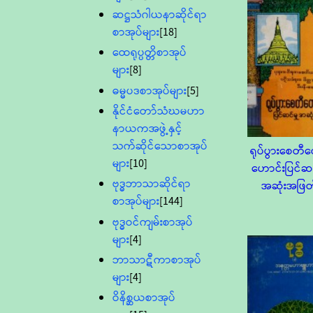
ဆဋ္ဌသံဂါယနာဆိုင်ရာ
စာအုပ်များ
[18]
ထေရုပ္ပတ္တိစာအုပ်
များ
[8]
ဓမ္မပဒစာအုပ်များ
[5]
နိုင်ငံတော်သံဃမဟာ
နာယကအဖွဲ့နှင့်
သက်ဆိုင်သောစာအုပ်
ရုပ်ပွားစေတီ
များ
[10]
ဟောင်းပြင်ဆင
ဗုဒ္ဓဘာသာဆိုင်ရာ
အဆုံးအဖြတ
စာအုပ်များ
[144]
ဗုဒ္ဓဝင်ကျမ်းစာအုပ်
များ
[4]
ဘာသာဋီကာစာအုပ်
များ
[4]
ဝိနိစ္ဆယစာအုပ်