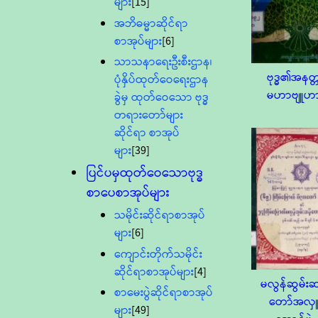
များ
[15]
အဘိဓမ္မာဆိုင်ရာ
စာအုပ်များ
[6]
သာသနာရေးဦးစီးဌာန၊
ဗုဒ္ဓ၏အနတ္
ပုံနှိပ်ထုတ်ဝေရေးဌာန
မဟာဗျူဟ
ခွဲမှ ထုတ်ဝေသော ဗုဒ္ဓ
တရားတော်များ
ဆိုင်ရာ စာအုပ်
များ
[39]
ပြင်ပမှထုတ်ဝေသောဗုဒ္ဓ
စာပေစာအုပ်များ
သမိုင်းဆိုင်ရာစာအုပ်
များ
[6]
ကျောင်းတိုက်သမိုင်း
ဆိုင်ရာစာအုပ်များ
[4]
မလွန်ဆွမ်းဆ
စာမေးပွဲဆိုင်ရာစာအုပ်
တော်အလှ
များ
[49]