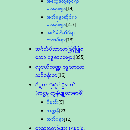
အထွေထွေဆိုင်ရာ
စာအုပ်များ
[14]
အဘိဓမ္မာဆိုင်ရာ
စာအုပ်များ
[217]
အဘိဓါန်ဆိုင်ရာ
စာအုပ်များ
[15]
အင်္ဂလိပ်ဘာသာဖြင့်ပြုစု
သော ဗုဒ္ဓစာပေများ
[895]
လူငယ်ကဏ္ဍ ဗုဒ္ဓဘာသာ
သင်ခန်းစာ
[16]
ပိဋကသုံးပုံပါဠိတော်
(ဆဋ္ဌမူ ကွန်ပျူတာစာစီ)
ဝိနည်း
[5]
သုတ္တန်
[23]
အဘိဓမ္မာ
[12]
တရားတော်များ (Audio,