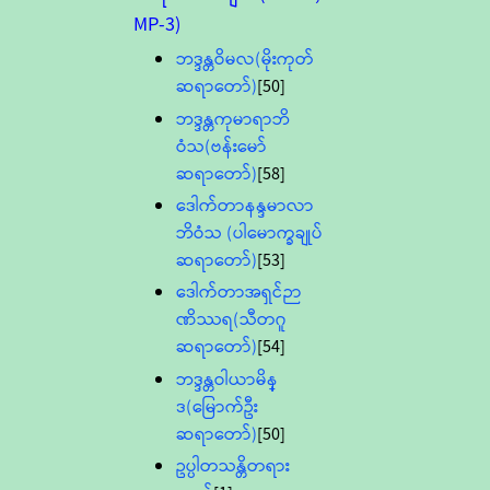
MP-3)
ဘဒ္ဒန္တဝိမလ(မိုးကုတ်
ဆရာတော်)
[50]
ဘဒ္ဒန္တကုမာရာဘိ
ဝံသ(ဗန်းမော်
ဆရာတော်)
[58]
ဒေါက်တာနန္ဒမာလာ
ဘိဝံသ (ပါမောက္ခချုပ်
ဆရာတော်)
[53]
ဒေါက်တာအရှင်ဉာ
ဏိဿရ(သီတဂူ
ဆရာတော်)
[54]
ဘဒ္ဒန္တဝါယာမိန္
ဒ(မြောက်ဦး
ဆရာတော်)
[50]
ဥပ္ပါတသန္တိတရား