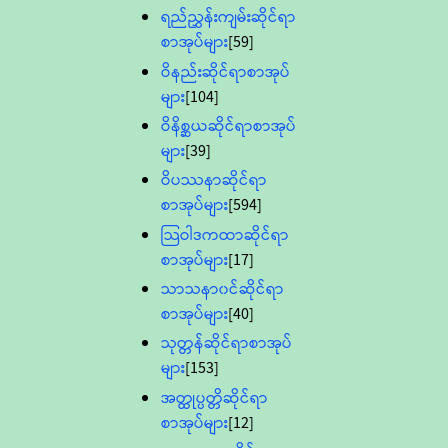
ရည်ညွှန်းကျမ်းဆိုင်ရာ
စာအုပ်များ
[59]
ဝိနည်းဆိုင်ရာစာအုပ်
များ
[104]
ဝိနိစ္ဆယဆိုင်ရာစာအုပ်
များ
[39]
ဝိပဿနာဆိုင်ရာ
စာအုပ်များ
[594]
သြဝါဒကထာဆိုင်ရာ
စာအုပ်များ
[17]
သာသနာ၀င်ဆိုင်ရာ
စာအုပ်များ
[40]
သုတ္တန်ဆိုင်ရာစာအုပ်
များ
[153]
အတ္ထုပ္ပတ္တိဆိုင်ရာ
စာအုပ်များ
[12]