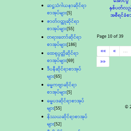
အောင်ပွဲ
ဆဋ္ဌသံဂါယနာဆိုင်ရာ
နှစ်ပတ်လည
စာအုပ်များ
[5]
အစီရင်ခံစ
ဇာတ်၀တ္ထုဆိုင်ရာ
စာအုပ်များ
[55]
Page
10
of
39
တရားတော်ဆိုင်ရာ
စာအုပ်များ
[186]
««
«
…
ထေရုပ္ပတ္တိဆိုင်ရာ
စာအုပ်များ
[69]
»»
ဒီပနီဆိုင်ရာစာအုပ်
များ
[65]
ဓမ္မကဗျာဆိုင်ရာ
စာအုပ်များ
[5]
ဓမ္မပဒဆိုင်ရာစာအုပ်
© 
များ
[55]
နိဿယဆိုင်ရာစာအုပ်
များ
[52]