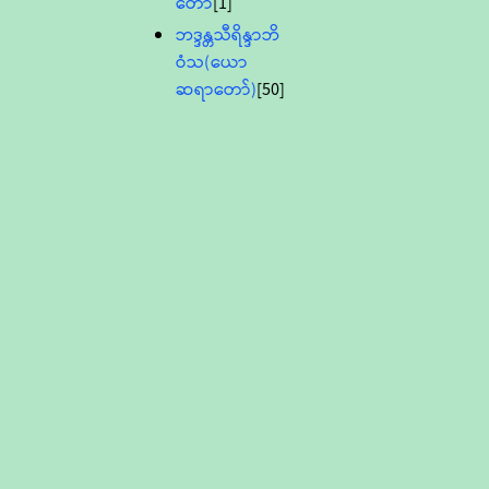
တော်
[1]
ဘဒ္ဒန္တသီရိန္ဒာဘိ
ဝံသ(ယော
ဆရာတော်)
[50]