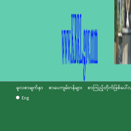
မူလစာမျက်နှာ
စာပေကျမ်းဂန်များ
စာကြည့်တိုက်ဖြစ်ပေါ်လ
Eng