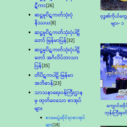
ဋီကာ
[26]
ဆဋ္ဌမူပိဋကတ်သုံးပုံ
ဗုဒ္ဓ၏ကိုယ်တွေ
နိဿယ
[8]
များ− ၁
ဆဋ္ဌမူပိဋကတ်သုံးပုံပါဠိ
တော် မြန်မာပြန်
[32]
ဆဋ္ဌမူပိဋကတ်သုံးပုံပါဠိ
တော် အင်္ဂလိပ်ဘာသာ
ပြန်
[35]
တိပိဋကပါဠိ-မြန်မာ
အဘိဓာန်
[23]
သာသနာရေး၀န်ကြီးဌာန
မှ ထုတ်ဝေသော စာအုပ်
ကျောင်းထိုင
များ
ဘုန်းကြီးမှတ်
စာမေးပွဲဆိုင်ရာစာအုပ်
များ
[18]