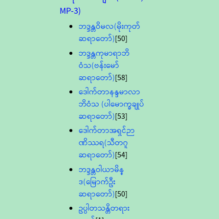
MP-3)
ဘဒ္ဒန္တဝိမလ(မိုးကုတ်
ဆရာတော်)
[50]
ဘဒ္ဒန္တကုမာရာဘိ
ဝံသ(ဗန်းမော်
ဆရာတော်)
[58]
ဒေါက်တာနန္ဒမာလာ
ဘိဝံသ (ပါမောက္ခချုပ်
ဆရာတော်)
[53]
ဒေါက်တာအရှင်ဉာ
ဏိဿရ(သီတဂူ
ဆရာတော်)
[54]
ဘဒ္ဒန္တဝါယာမိန္
ဒ(မြောက်ဦး
ဆရာတော်)
[50]
ဥပ္ပါတသန္တိတရား