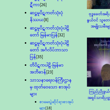
ဋီကာ
[26]
ဆဋ္ဌမူပိဋကတ်သုံးပုံ
ဗုဒ္ဓခေတ်အရ
နိဿယ
[8]
နွယ်ဝင် သူတော
အမျိုးသမီးမျ
ဆဋ္ဌမူပိဋကတ်သုံးပုံပါဠိ
တော် မြန်မာပြန်
[32]
ဆဋ္ဌမူပိဋကတ်သုံးပုံပါဠိ
တော် အင်္ဂလိပ်ဘာသာ
ပြန်
[35]
တိပိဋကပါဠိ-မြန်မာ
အဘိဓာန်
[23]
သာသနာရေး၀န်ကြီးဌာန
မှ ထုတ်ဝေသော စာအုပ်
ကြည်ညိုဖွယ
များ
အရှင်သာရိပုတ
စာမေးပွဲဆိုင်ရာစာအုပ်
များ
[18]