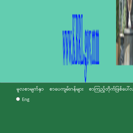
မူလစာမျက်နှာ
စာပေကျမ်းဂန်များ
စာကြည့်တိုက်ဖြစ်ပေါ်လ
Eng