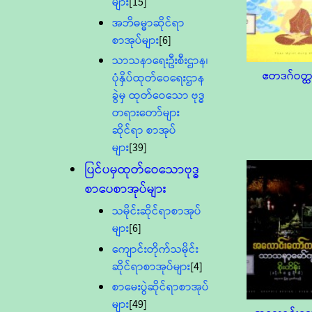
များ
[15]
အဘိဓမ္မာဆိုင်ရာ
စာအုပ်များ
[6]
သာသနာရေးဦးစီးဌာန၊
ဧတဒဂ်ဝတ္ထ
ပုံနှိပ်ထုတ်ဝေရေးဌာန
ခွဲမှ ထုတ်ဝေသော ဗုဒ္ဓ
တရားတော်များ
ဆိုင်ရာ စာအုပ်
များ
[39]
ပြင်ပမှထုတ်ဝေသောဗုဒ္ဓ
စာပေစာအုပ်များ
သမိုင်းဆိုင်ရာစာအုပ်
များ
[6]
ကျောင်းတိုက်သမိုင်း
ဆိုင်ရာစာအုပ်များ
[4]
စာမေးပွဲဆိုင်ရာစာအုပ်
များ
[49]