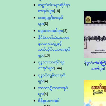
ဆဋ္ဌသံဂါယနာဆိုင်ရာ
စာအုပ်များ
[18]
ထေရုပ္ပတ္တိစာအုပ်
များ
[8]
ဓမ္မပဒစာအုပ်များ
[5]
နိုင်ငံတော်သံဃမဟာ
နာယကအဖွဲ့နှင့်
သက်ဆိုင်သောစာအုပ်
များ
[10]
ဗုဒ္ဓဘာသာဆိုင်ရာ
နိဗ္ဗာန်တံခါးကြီး
စာအုပ်များ
[144]
တော်မူပါ
ဗုဒ္ဓဝင်ကျမ်းစာအုပ်
များ
[4]
ဘာသာဋီကာစာအုပ်
များ
[4]
ဝိနိစ္ဆယစာအုပ်