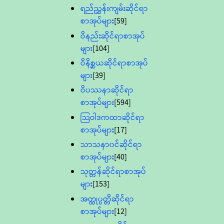
ရည်ညွှန်းကျမ်းဆိုင်ရာ
စာအုပ်များ
[59]
ဝိနည်းဆိုင်ရာစာအုပ်
များ
[104]
ဝိနိစ္ဆယဆိုင်ရာစာအုပ်
များ
[39]
ဝိပဿနာဆိုင်ရာ
စာအုပ်များ
[594]
သြဝါဒကထာဆိုင်ရာ
စာအုပ်များ
[17]
သာသနာ၀င်ဆိုင်ရာ
စာအုပ်များ
[40]
သုတ္တန်ဆိုင်ရာစာအုပ်
များ
[153]
အတ္ထုပ္ပတ္တိဆိုင်ရာ
စာအုပ်များ
[12]