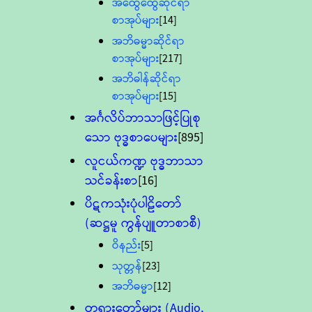
အထွေထွေဆိုင်ရာ
စာအုပ်များ
[14]
အဘိဓမ္မာဆိုင်ရာ
စာအုပ်များ
[217]
အဘိဓါန်ဆိုင်ရာ
စာအုပ်များ
[15]
အင်္ဂလိပ်ဘာသာဖြင့်ပြုစု
သော ဗုဒ္ဓစာပေများ
[895]
လူငယ်ကဏ္ဍ ဗုဒ္ဓဘာသာ
သင်ခန်းစာ
[16]
ပိဋကသုံးပုံပါဠိတော်
(ဆဋ္ဌမူ ကွန်ပျူတာစာစီ)
ဝိနည်း
[5]
သုတ္တန်
[23]
အဘိဓမ္မာ
[12]
တရားတော်များ (Audio,