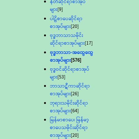
နီတိဆိုင်ရာစာအုပ်
များ
[9]
ပါဠိစာပေဆိုင်ရာ
စာအုပ်များ
[20]
ဗုဒ္ဓဘာသာသမိုင်း
ဆိုင်ရာစာအုပ်များ
[17]
ဗုဒ္ဓဘာသာ-အထွေထွေ
စာအုပ်များ
[576]
ဗုဒ္ဓဝင်ဆိုင်ရာစာအုပ်
များ
[53]
ဘာသာဋီကာဆိုင်ရာ
စာအုပ်များ
[26]
ဘုရားသမိုင်းဆိုင်ရာ
စာအုပ်များ
[64]
မြန်မာစာပေ၊ မြန်မာ့
စာပေသမိုင်းဆိုင်ရာ
စာအုပ်များ
[20]