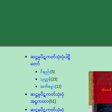
ဆဋ္ဌမူပိဋကတ်သုံးပုံပါဠိ
တော်
ဝိနည်း
[5]
သုတ္တန်
[23]
အဘိဓမ္မာ
[12]
ဆဋ္ဌမူပိဋကတ်သုံးပုံ
အဋ္ဌကထာ
[51]
ဆဋ္ဌမူပိဋကတ်သုံးပုံ