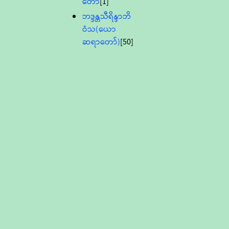
တော်
[1]
ဘဒ္ဒန္တသီရိန္ဒာဘိ
ဝံသ(ယော
ဆရာတော်)
[50]