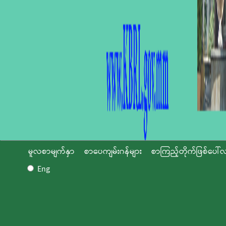
မူလစာမျက်နှာ
စာပေကျမ်းဂန်များ
စာကြည့်တိုက်ဖြစ်ပေါ်လ
Eng