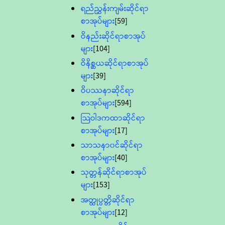
ရည်ညွှန်းကျမ်းဆိုင်ရာ
စာအုပ်များ
[59]
ဝိနည်းဆိုင်ရာစာအုပ်
များ
[104]
ဝိနိစ္ဆယဆိုင်ရာစာအုပ်
များ
[39]
ဝိပဿနာဆိုင်ရာ
စာအုပ်များ
[594]
သြဝါဒကထာဆိုင်ရာ
စာအုပ်များ
[17]
သာသနာ၀င်ဆိုင်ရာ
စာအုပ်များ
[40]
သုတ္တန်ဆိုင်ရာစာအုပ်
များ
[153]
အတ္ထုပ္ပတ္တိဆိုင်ရာ
စာအုပ်များ
[12]