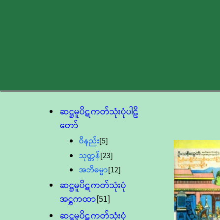
ဆဋ္ဌမူပိဋကတ်သုံးပုံပါဠိ
တော်
ဝိနည်း
[5]
သုတ္တန်
[23]
အဘိဓမ္မာ
[12]
ဆဋ္ဌမူပိဋကတ်သုံးပုံ
အဋ္ဌကထာ
[51]
ဆဋ္ဌမူပိဋကတ်သုံးပုံ