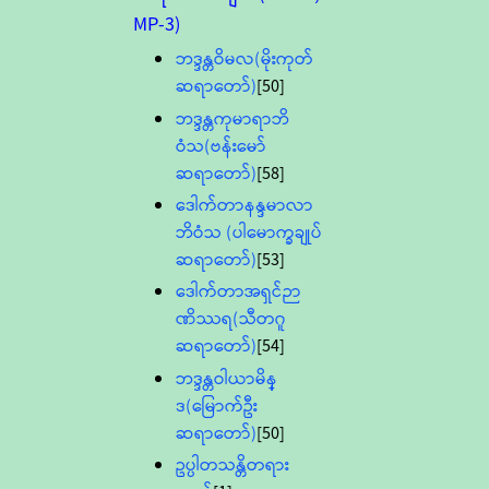
MP-3)
ဘဒ္ဒန္တဝိမလ(မိုးကုတ်
ဆရာတော်)
[50]
ဘဒ္ဒန္တကုမာရာဘိ
ဝံသ(ဗန်းမော်
ဆရာတော်)
[58]
ဒေါက်တာနန္ဒမာလာ
ဘိဝံသ (ပါမောက္ခချုပ်
ဆရာတော်)
[53]
ဒေါက်တာအရှင်ဉာ
ဏိဿရ(သီတဂူ
ဆရာတော်)
[54]
ဘဒ္ဒန္တဝါယာမိန္
ဒ(မြောက်ဦး
ဆရာတော်)
[50]
ဥပ္ပါတသန္တိတရား