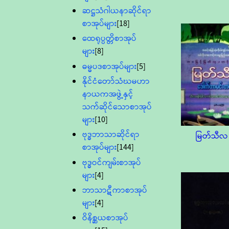
ဆဋ္ဌသံဂါယနာဆိုင်ရာ
စာအုပ်များ
[18]
ထေရုပ္ပတ္တိစာအုပ်
များ
[8]
ဓမ္မပဒစာအုပ်များ
[5]
နိုင်ငံတော်သံဃမဟာ
နာယကအဖွဲ့နှင့်
သက်ဆိုင်သောစာအုပ်
များ
[10]
ဗုဒ္ဓဘာသာဆိုင်ရာ
မြတ်သီလ
စာအုပ်များ
[144]
ဗုဒ္ဓဝင်ကျမ်းစာအုပ်
များ
[4]
ဘာသာဋီကာစာအုပ်
များ
[4]
ဝိနိစ္ဆယစာအုပ်