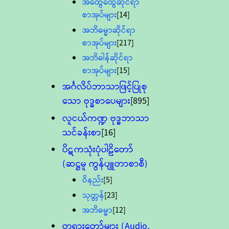
အထွေထွေဆိုင်ရာ
စာအုပ်များ
[14]
အဘိဓမ္မာဆိုင်ရာ
စာအုပ်များ
[217]
အဘိဓါန်ဆိုင်ရာ
စာအုပ်များ
[15]
အင်္ဂလိပ်ဘာသာဖြင့်ပြုစု
သော ဗုဒ္ဓစာပေများ
[895]
လူငယ်ကဏ္ဍ ဗုဒ္ဓဘာသာ
သင်ခန်းစာ
[16]
ပိဋကသုံးပုံပါဠိတော်
(ဆဋ္ဌမူ ကွန်ပျူတာစာစီ)
ဝိနည်း
[5]
သုတ္တန်
[23]
အဘိဓမ္မာ
[12]
တရားတော်များ (Audio,