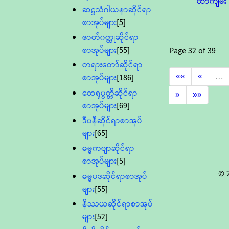
ထာကျမ်း
ဆဋ္ဌသံဂါယနာဆိုင်ရာ
စာအုပ်များ
[5]
ဇာတ်၀တ္ထုဆိုင်ရာ
စာအုပ်များ
[55]
Page
32
of
39
တရားတော်ဆိုင်ရာ
««
«
…
စာအုပ်များ
[186]
ထေရုပ္ပတ္တိဆိုင်ရာ
»
»»
စာအုပ်များ
[69]
ဒီပနီဆိုင်ရာစာအုပ်
များ
[65]
ဓမ္မကဗျာဆိုင်ရာ
စာအုပ်များ
[5]
© 
ဓမ္မပဒဆိုင်ရာစာအုပ်
များ
[55]
နိဿယဆိုင်ရာစာအုပ်
များ
[52]