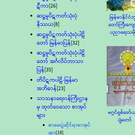
ဋီကာ
[26]
ဆဋ္ဌမူပိဋကတ်သုံးပုံ
မြန်မာနိုင်ငံဘ
နိဿယ
[8]
တော်ကြီးကျော
ပညာရေးသမို
ဆဋ္ဌမူပိဋကတ်သုံးပုံပါဠိ
တော် မြန်မာပြန်
[32]
ဆဋ္ဌမူပိဋကတ်သုံးပုံပါဠိ
တော် အင်္ဂလိပ်ဘာသာ
ပြန်
[35]
တိပိဋကပါဠိ-မြန်မာ
အဘိဓာန်
[23]
သာသနာရေး၀န်ကြီးဌာန
မှ ထုတ်ဝေသော စာအုပ်
မဂ္ဂင်ရှစ်ဖော်
များ
ပျံတော်
စာမေးပွဲဆိုင်ရာစာအုပ်
များ
[18]