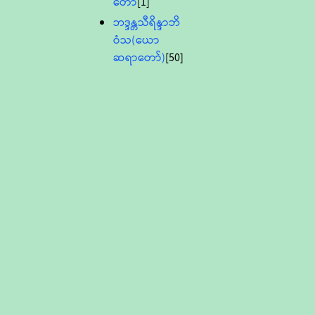
တော်
[1]
ဘဒ္ဒန္တသီရိန္ဒာဘိ
ဝံသ(ယော
ဆရာတော်)
[50]