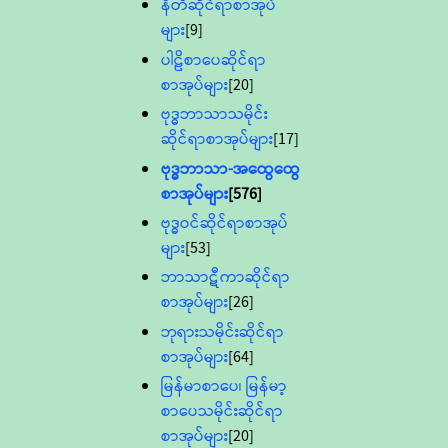
နီတိဆိုင်ရာစာအုပ်
များ
[9]
ပါဠိစာပေဆိုင်ရာ
စာအုပ်များ
[20]
ဗုဒ္ဓဘာသာသမိုင်း
ဆိုင်ရာစာအုပ်များ
[17]
ဗုဒ္ဓဘာသာ-အထွေထွေ
စာအုပ်များ
[576]
ဗုဒ္ဓဝင်ဆိုင်ရာစာအုပ်
များ
[53]
ဘာသာဋီကာဆိုင်ရာ
စာအုပ်များ
[26]
ဘုရားသမိုင်းဆိုင်ရာ
စာအုပ်များ
[64]
မြန်မာစာပေ၊ မြန်မာ့
စာပေသမိုင်းဆိုင်ရာ
စာအုပ်များ
[20]