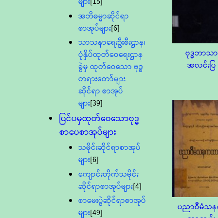
များ
[15]
အဘိဓမ္မာဆိုင်ရာ
စာအုပ်များ
[6]
သာသနာရေးဦးစီးဌာန၊
ဗုဒ္ဓဘာသာ
ပုံနှိပ်ထုတ်ဝေရေးဌာန
အလင်းပြ
ခွဲမှ ထုတ်ဝေသော ဗုဒ္ဓ
တရားတော်များ
ဆိုင်ရာ စာအုပ်
များ
[39]
ပြင်ပမှထုတ်ဝေသောဗုဒ္ဓ
စာပေစာအုပ်များ
သမိုင်းဆိုင်ရာစာအုပ်
များ
[6]
ကျောင်းတိုက်သမိုင်း
ဆိုင်ရာစာအုပ်များ
[4]
စာမေးပွဲဆိုင်ရာစာအုပ်
ပညာဝီမံသ
များ
[49]