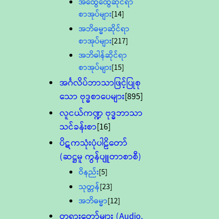
အထွေထွေဆိုင်ရာ
စာအုပ်များ
[14]
အဘိဓမ္မာဆိုင်ရာ
စာအုပ်များ
[217]
အဘိဓါန်ဆိုင်ရာ
စာအုပ်များ
[15]
အင်္ဂလိပ်ဘာသာဖြင့်ပြုစု
သော ဗုဒ္ဓစာပေများ
[895]
လူငယ်ကဏ္ဍ ဗုဒ္ဓဘာသာ
သင်ခန်းစာ
[16]
ပိဋကသုံးပုံပါဠိတော်
(ဆဋ္ဌမူ ကွန်ပျူတာစာစီ)
ဝိနည်း
[5]
သုတ္တန်
[23]
အဘိဓမ္မာ
[12]
တရားတော်များ (Audio,