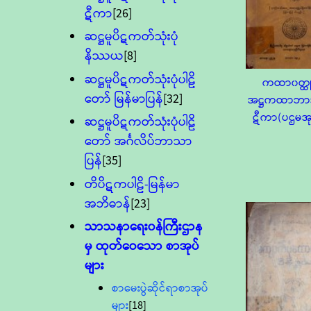
ဋီကာ
[26]
ဆဋ္ဌမူပိဋကတ်သုံးပုံ
နိဿယ
[8]
ဆဋ္ဌမူပိဋကတ်သုံးပုံပါဠိ
ကထာ၀တ္ထ
တော် မြန်မာပြန်
[32]
အဋ္ဌကထာဘ
ဋီကာ(ပဌမအု
ဆဋ္ဌမူပိဋကတ်သုံးပုံပါဠိ
တော် အင်္ဂလိပ်ဘာသာ
ပြန်
[35]
တိပိဋကပါဠိ-မြန်မာ
အဘိဓာန်
[23]
သာသနာရေး၀န်ကြီးဌာန
မှ ထုတ်ဝေသော စာအုပ်
များ
စာမေးပွဲဆိုင်ရာစာအုပ်
များ
[18]