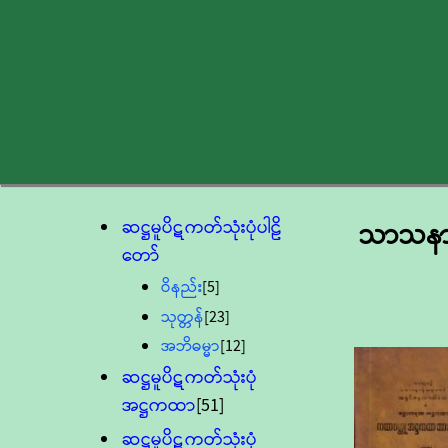
ဆဋ္ဌမူပိဋကတ်သုံးပုံပါဠိ
သာသနာရ
တော်
ဝိနည်း
[5]
သုတ္တန်
[23]
အဘိဓမ္မာ
[12]
ဆဋ္ဌမူပိဋကတ်သုံးပုံ
အဋ္ဌကထာ
[51]
ဆဋ္ဌမူပိဋကတ်သုံးပုံ