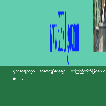
မူလစာမျက်နှာ
စာပေကျမ်းဂန်များ
စာကြည့်တိုက်ဖြစ်ပေါ်လ
Eng