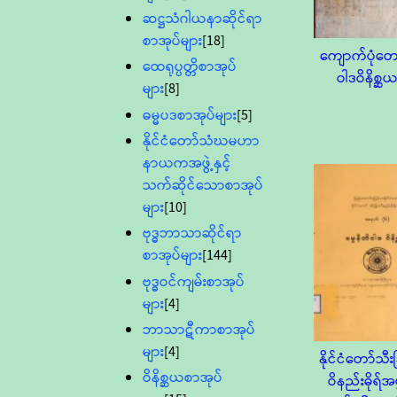
ဆဋ္ဌသံဂါယနာဆိုင်ရာ
စာအုပ်များ
[18]
ကျောက်ပုံတ
ထေရုပ္ပတ္တိစာအုပ်
ဝါဒဝိနိစ္ဆ
များ
[8]
ဓမ္မပဒစာအုပ်များ
[5]
နိုင်ငံတော်သံဃမဟာ
နာယကအဖွဲ့နှင့်
သက်ဆိုင်သောစာအုပ်
များ
[10]
ဗုဒ္ဓဘာသာဆိုင်ရာ
စာအုပ်များ
[144]
ဗုဒ္ဓဝင်ကျမ်းစာအုပ်
များ
[4]
ဘာသာဋီကာစာအုပ်
များ
[4]
နိုင်ငံတော်သီး
ဝိနိစ္ဆယစာအုပ်
ဝိနည်းဓိုရ်အဖွ