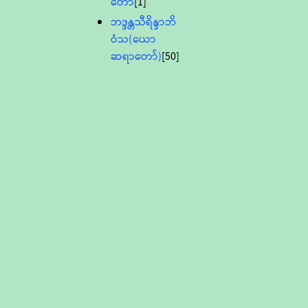
တော်
[1]
ဘဒ္ဒန္တသီရိန္ဒာဘိ
ဝံသ(ယော
ဆရာတော်)
[50]