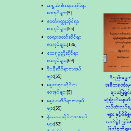
ဆဋ္ဌသံဂါယနာဆိုင်ရာ
စာအုပ်များ
[5]
ဇာတ်၀တ္ထုဆိုင်ရာ
စာအုပ်များ
[55]
တရားတော်ဆိုင်ရာ
စာအုပ်များ
[186]
ထေရုပ္ပတ္တိဆိုင်ရာ
စာအုပ်များ
[69]
ဒီပနီဆိုင်ရာစာအုပ်
များ
[65]
ဝိနည်းဓမ္မက
ဓမ္မကဗျာဆိုင်ရာ
အဓိကရုဏ်းမှု
စာအုပ်များ
[5]
များဖြေရှင်
ဆုံးဖြတ်ရေးဆို
ဓမ္မပဒဆိုင်ရာစာအုပ်
လုပ်ထုံးလုပ်န
များ
[55]
များ နှင့်ဝိနိစ
နိဿယဆိုင်ရာစာအုပ်
လက်စွဲ( ပြင်
များ
[52]
ဖြည့်စွက်ချက