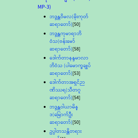
MP-3)
ဘဒ္ဒန္တဝိမလ(မိုးကုတ်
ဆရာတော်)
[50]
ဘဒ္ဒန္တကုမာရာဘိ
ဝံသ(ဗန်းမော်
ဆရာတော်)
[58]
ဒေါက်တာနန္ဒမာလာ
ဘိဝံသ (ပါမောက္ခချုပ်
ဆရာတော်)
[53]
ဒေါက်တာအရှင်ဉာ
ဏိဿရ(သီတဂူ
ဆရာတော်)
[54]
ဘဒ္ဒန္တဝါယာမိန္
ဒ(မြောက်ဦး
ဆရာတော်)
[50]
ဥပ္ပါတသန္တိတရား