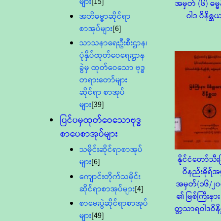
များ
[15]
အမှတ် (၆) ဓမ္မ
ဝါဒ ဝိနိစ္ဆ
အဘိဓမ္မာဆိုင်ရာ
စာအုပ်များ
[6]
သာသနာရေးဦးစီးဌာန၊
ပုံနှိပ်ထုတ်ဝေရေးဌာန
ခွဲမှ ထုတ်ဝေသော ဗုဒ္ဓ
တရားတော်များ
ဆိုင်ရာ စာအုပ်
များ
[39]
ပြင်ပမှထုတ်ဝေသောဗုဒ္ဓ
စာပေစာအုပ်များ
သမိုင်းဆိုင်ရာစာအုပ်
နိုင်ငံတော်သီး
များ
[6]
ဝိနည်းဓိုရ်အဖွ
ကျောင်းတိုက်သမိုင်း
အမှတ်(၁၆/၂၀
ဆိုင်ရာစာအုပ်များ
[4]
၏ မြစ်ကြီးနား 
စာမေးပွဲဆိုင်ရာစာအုပ်
တ္တသာရဝါဒဝိနိ
များ
[49]