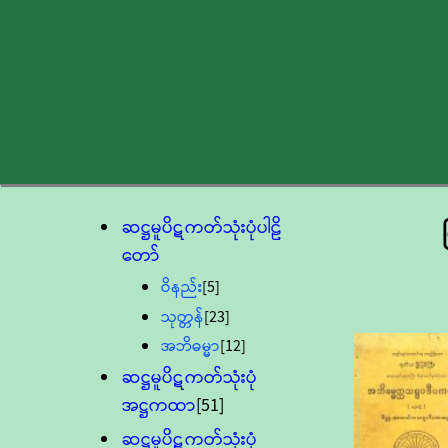
ဆဋ္ဌမူပိဋကတ်သုံးပုံပါဠိ
တော်
ဝိနည်း
[5]
သုတ္တန်
[23]
အဘိဓမ္မာ
[12]
ဆဋ္ဌမူပိဋကတ်သုံးပုံ
အဋ္ဌကထာ
[51]
ဆဋ္ဌမူပိဋကတ်သုံးပုံ