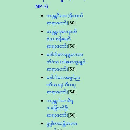
MP-3)
ဘဒ္ဒန္တဝိမလ(မိုးကုတ်
ဆရာတော်)
[50]
ဘဒ္ဒန္တကုမာရာဘိ
ဝံသ(ဗန်းမော်
ဆရာတော်)
[58]
ဒေါက်တာနန္ဒမာလာ
ဘိဝံသ (ပါမောက္ခချုပ်
ဆရာတော်)
[53]
ဒေါက်တာအရှင်ဉာ
ဏိဿရ(သီတဂူ
ဆရာတော်)
[54]
ဘဒ္ဒန္တဝါယာမိန္
ဒ(မြောက်ဦး
ဆရာတော်)
[50]
ဥပ္ပါတသန္တိတရား