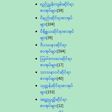
ရည်ညွှန်းကျမ်းဆိုင်ရာ
စာအုပ်များ
[59]
ဝိနည်းဆိုင်ရာစာအုပ်
များ
[104]
ဝိနိစ္ဆယဆိုင်ရာစာအုပ်
များ
[39]
ဝိပဿနာဆိုင်ရာ
စာအုပ်များ
[594]
သြဝါဒကထာဆိုင်ရာ
စာအုပ်များ
[17]
သာသနာ၀င်ဆိုင်ရာ
စာအုပ်များ
[40]
သုတ္တန်ဆိုင်ရာစာအုပ်
များ
[153]
အတ္ထုပ္ပတ္တိဆိုင်ရာ
စာအုပ်များ
[12]