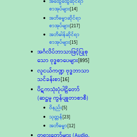
အထွေထွေဆိုင်ရာ
စာအုပ်များ
[14]
အဘိဓမ္မာဆိုင်ရာ
စာအုပ်များ
[217]
အဘိဓါန်ဆိုင်ရာ
စာအုပ်များ
[15]
အင်္ဂလိပ်ဘာသာဖြင့်ပြုစု
သော ဗုဒ္ဓစာပေများ
[895]
လူငယ်ကဏ္ဍ ဗုဒ္ဓဘာသာ
သင်ခန်းစာ
[16]
ပိဋကသုံးပုံပါဠိတော်
(ဆဋ္ဌမူ ကွန်ပျူတာစာစီ)
ဝိနည်း
[5]
သုတ္တန်
[23]
အဘိဓမ္မာ
[12]
တရားတော်များ (Audio,