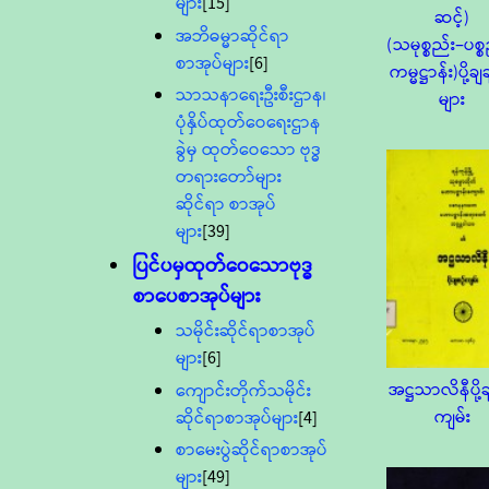
များ
[15]
ဆင့်)
အဘိဓမ္မာဆိုင်ရာ
(သမုစ္စည်း−ပစ္
စာအုပ်များ
[6]
ကမ္မဋ္ဌာန်း)ပို့ခ
သာသနာရေးဦးစီးဌာန၊
များ
ပုံနှိပ်ထုတ်ဝေရေးဌာန
ခွဲမှ ထုတ်ဝေသော ဗုဒ္ဓ
တရားတော်များ
ဆိုင်ရာ စာအုပ်
များ
[39]
ပြင်ပမှထုတ်ဝေသောဗုဒ္ဓ
စာပေစာအုပ်များ
သမိုင်းဆိုင်ရာစာအုပ်
များ
[6]
အဋ္ဌသာလိနီပို့
ကျောင်းတိုက်သမိုင်း
ကျမ်း
ဆိုင်ရာစာအုပ်များ
[4]
စာမေးပွဲဆိုင်ရာစာအုပ်
များ
[49]