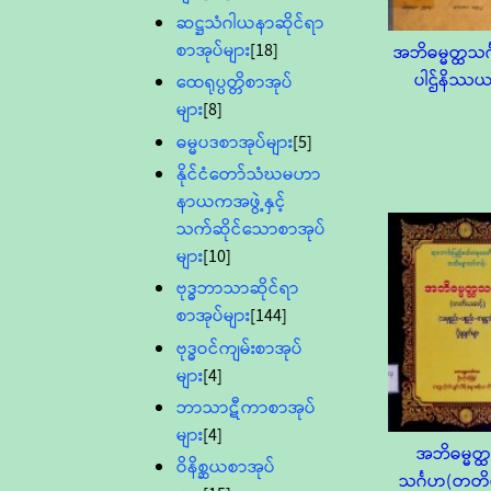
ဆဋ္ဌသံဂါယနာဆိုင်ရာ
စာအုပ်များ
[18]
အဘိဓမ္မတ္ထသင
ပါဌ်နိဿ
ထေရုပ္ပတ္တိစာအုပ်
များ
[8]
ဓမ္မပဒစာအုပ်များ
[5]
နိုင်ငံတော်သံဃမဟာ
နာယကအဖွဲ့နှင့်
သက်ဆိုင်သောစာအုပ်
များ
[10]
ဗုဒ္ဓဘာသာဆိုင်ရာ
စာအုပ်များ
[144]
ဗုဒ္ဓဝင်ကျမ်းစာအုပ်
များ
[4]
ဘာသာဋီကာစာအုပ်
များ
[4]
အဘိဓမ္မတ္
ဝိနိစ္ဆယစာအုပ်
သင်္ဂဟ(တတ