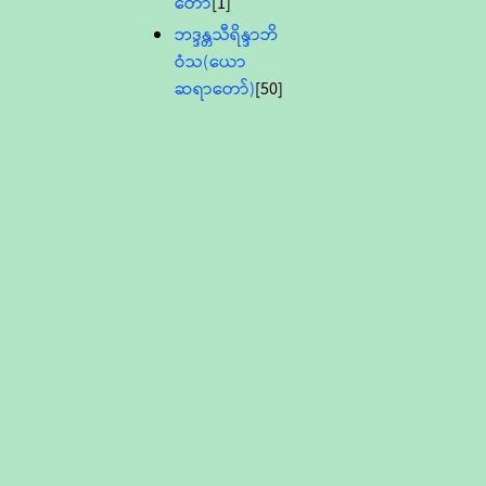
တော်
[1]
ဘဒ္ဒန္တသီရိန္ဒာဘိ
ဝံသ(ယော
ဆရာတော်)
[50]