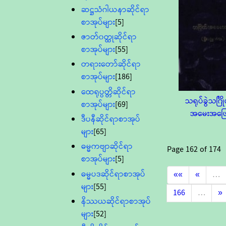
ဆဋ္ဌသံဂါယနာဆိုင်ရာ
စာအုပ်များ
[5]
ဇာတ်၀တ္ထုဆိုင်ရာ
စာအုပ်များ
[55]
တရားတော်ဆိုင်ရာ
စာအုပ်များ
[186]
ထေရုပ္ပတ္တိဆိုင်ရာ
သရုပ်ခွဲသင်္ဂြိ
စာအုပ်များ
[69]
အမေးအဖြ
ဒီပနီဆိုင်ရာစာအုပ်
များ
[65]
ဓမ္မကဗျာဆိုင်ရာ
Page
162
of
174
စာအုပ်များ
[5]
ဓမ္မပဒဆိုင်ရာစာအုပ်
««
«
…
များ
[55]
166
…
»
နိဿယဆိုင်ရာစာအုပ်
များ
[52]