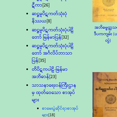
ဋီကာ
[26]
ဆဋ္ဌမူပိဋကတ်သုံးပုံ
နိဿယ
[8]
အဘိဓမ္မတ္ထသ
ဆဋ္ဌမူပိဋကတ်သုံးပုံပါဠိ
ဒီပကကျမ်း (
တော် မြန်မာပြန်
[32]
တွဲ)
ဆဋ္ဌမူပိဋကတ်သုံးပုံပါဠိ
တော် အင်္ဂလိပ်ဘာသာ
ပြန်
[35]
တိပိဋကပါဠိ-မြန်မာ
အဘိဓာန်
[23]
သာသနာရေး၀န်ကြီးဌာန
မှ ထုတ်ဝေသော စာအုပ်
များ
စာမေးပွဲဆိုင်ရာစာအုပ်
များ
[18]