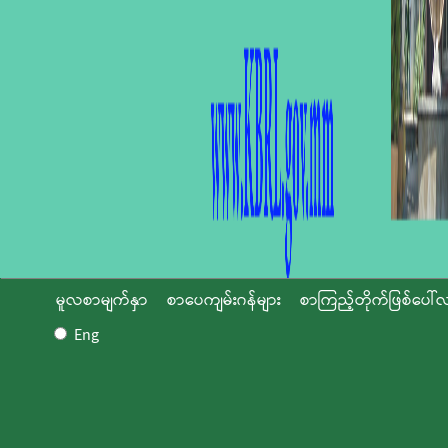
မူလစာမျက်နှာ
စာပေကျမ်းဂန်များ
စာကြည့်တိုက်ဖြစ်ပေါ်လ
Eng