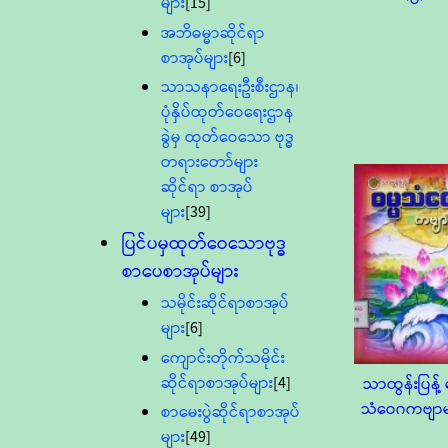
များ
[15]
အဘိဓမ္မာဆိုင်ရာ
စာအုပ်များ
[6]
သာသနာရေးဦးစီးဌာန၊
ပုံနှိပ်ထုတ်ဝေရေးဌာန
ခွဲမှ ထုတ်ဝေသော ဗုဒ္ဓ
တရားတော်များ
ဆိုင်ရာ စာအုပ်
များ
[39]
ပြင်ပမှထုတ်ဝေသောဗုဒ္ဓ
စာပေစာအုပ်များ
သမိုင်းဆိုင်ရာစာအုပ်
များ
[6]
ကျောင်းတိုက်သမိုင်း
ဆိုင်ရာစာအုပ်များ
[4]
သာထွန်းပြန့် ဓ
သံဝေဂကဗျာမ
စာမေးပွဲဆိုင်ရာစာအုပ်
များ
[49]