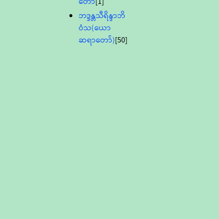
တော်
[1]
ဘဒ္ဒန္တသီရိန္ဒာဘိ
ဝံသ(ယော
ဆရာတော်)
[50]