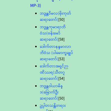
MP-3)
ဘဒ္ဒန္တဝိမလ(မိုးကုတ်
ဆရာတော်)
[50]
ဘဒ္ဒန္တကုမာရာဘိ
ဝံသ(ဗန်းမော်
ဆရာတော်)
[58]
ဒေါက်တာနန္ဒမာလာ
ဘိဝံသ (ပါမောက္ခချုပ်
ဆရာတော်)
[53]
ဒေါက်တာအရှင်ဉာ
ဏိဿရ(သီတဂူ
ဆရာတော်)
[54]
ဘဒ္ဒန္တဝါယာမိန္
ဒ(မြောက်ဦး
ဆရာတော်)
[50]
ဥပ္ပါတသန္တိတရား