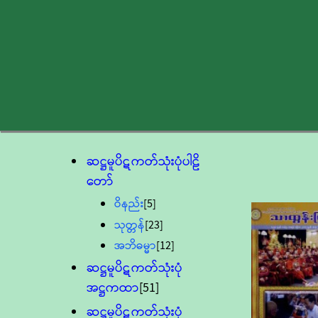
ဆဋ္ဌမူပိဋကတ်သုံးပုံပါဠိ
တော်
ဝိနည်း
[5]
သုတ္တန်
[23]
အဘိဓမ္မာ
[12]
ဆဋ္ဌမူပိဋကတ်သုံးပုံ
အဋ္ဌကထာ
[51]
ဆဋ္ဌမူပိဋကတ်သုံးပုံ