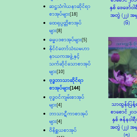
စာစောင် ၂၀၁
ဆဋ္ဌသံဂါယနာဆိုင်ရာ
နှစ် ဖေဖော်ဝ
စာအုပ်များ
[18]
အတွဲ (၂၂) အမ
(၆)
ထေရုပ္ပတ္တိစာအုပ်
များ
[8]
ဓမ္မပဒစာအုပ်များ
[5]
နိုင်ငံတော်သံဃမဟာ
နာယကအဖွဲ့နှင့်
သက်ဆိုင်သောစာအုပ်
များ
[10]
ဗုဒ္ဓဘာသာဆိုင်ရာ
စာအုပ်များ
[144]
ဗုဒ္ဓဝင်ကျမ်းစာအုပ်
သာထွန်းပြန့်ဓ
များ
[4]
စာစောင် ၂၀၁
ဘာသာဋီကာစာအုပ်
နှစ် ဇန်နဝါ
များ
[4]
အတွဲ (၂၂) အမ
ဝိနိစ္ဆယစာအုပ်
(၅)