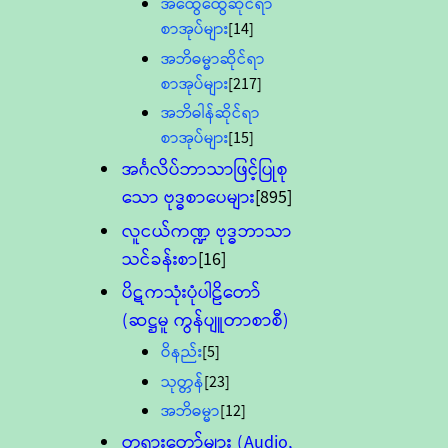
အထွေထွေဆိုင်ရာ
စာအုပ်များ
[14]
အဘိဓမ္မာဆိုင်ရာ
စာအုပ်များ
[217]
အဘိဓါန်ဆိုင်ရာ
စာအုပ်များ
[15]
အင်္ဂလိပ်ဘာသာဖြင့်ပြုစု
သော ဗုဒ္ဓစာပေများ
[895]
လူငယ်ကဏ္ဍ ဗုဒ္ဓဘာသာ
သင်ခန်းစာ
[16]
ပိဋကသုံးပုံပါဠိတော်
(ဆဋ္ဌမူ ကွန်ပျူတာစာစီ)
ဝိနည်း
[5]
သုတ္တန်
[23]
အဘိဓမ္မာ
[12]
တရားတော်များ (Audio,