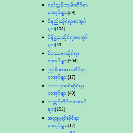
ရည်ညွှန်းကျမ်းဆိုင်ရာ
စာအုပ်များ
[59]
ဝိနည်းဆိုင်ရာစာအုပ်
များ
[104]
ဝိနိစ္ဆယဆိုင်ရာစာအုပ်
များ
[39]
ဝိပဿနာဆိုင်ရာ
စာအုပ်များ
[594]
သြဝါဒကထာဆိုင်ရာ
စာအုပ်များ
[17]
သာသနာ၀င်ဆိုင်ရာ
စာအုပ်များ
[40]
သုတ္တန်ဆိုင်ရာစာအုပ်
များ
[153]
အတ္ထုပ္ပတ္တိဆိုင်ရာ
စာအုပ်များ
[12]