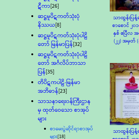
ဋီကာ
[26]
ဆဋ္ဌမူပိဋကတ်သုံးပုံ
သာထွန်းပြန့်ဓ
နိဿယ
[8]
စာစောင် ၂၀၁
နှစ် ဧပြီလ အ
ဆဋ္ဌမူပိဋကတ်သုံးပုံပါဠိ
(၂၂) အမှတ် 
တော် မြန်မာပြန်
[32]
ဆဋ္ဌမူပိဋကတ်သုံးပုံပါဠိ
တော် အင်္ဂလိပ်ဘာသာ
ပြန်
[35]
တိပိဋကပါဠိ-မြန်မာ
အဘိဓာန်
[23]
သာသနာရေး၀န်ကြီးဌာန
မှ ထုတ်ဝေသော စာအုပ်
များ
စာမေးပွဲဆိုင်ရာစာအုပ်
သာထွန်းပြန့်ဓ
များ
[18]