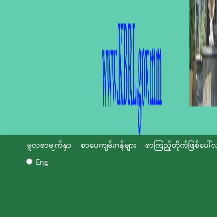
မူလစာမျက်နှာ
စာပေကျမ်းဂန်များ
စာကြည့်တိုက်ဖြစ်ပေါ်လ
Eng